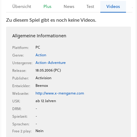
Übersicht
Plus
News
Test
Videos
Ar
Zu diesem Spiel gibt es noch keine Videos.
Allgemeine Informationen
PC
Plattform:
Action
Genre:
Action-Adventure
Untergenre:
18.05.2006 (PC)
Release:
Activision
Publisher:
Beenox
Entwickler:
http://www.x-mengame.com
Webseite:
ab 12 Jahren
USK:
-
DRM:
-
Spielzeit:
-
Sprachen:
Nein
Free 2 play: