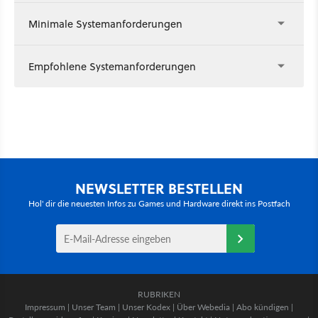
Minimale Systemanforderungen
Empfohlene Systemanforderungen
NEWSLETTER BESTELLEN
Hol' dir die neuesten Infos zu Games und Hardware direkt ins Postfach
RUBRIKEN
Impressum
|
Unser Team
|
Unser Kodex
|
Über Webedia
|
Abo kündigen
|