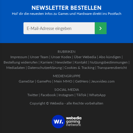
NEWSLETTER BESTELLEN
Hol' dir die neuesten Infos zu Games und Hardware direkt ins Postfach
RUBRIKEN
Impressum
|
Unser Team
|
Unser Kodex
|
Über Webedia
|
Abo kündigen
|
Bestellung widerrufen
|
Karriere
|
Newsletter
|
Kontakt
|
Nutzungsbestimmungen
|
Mediadaten
|
Datenschutzerklärung
|
Cookies & Tracking
|
Transparenzbericht
MEDIENGRUPPE
GameStar
|
GamePro
|
Mein MMO
|
GetHero
|
Jeuxvideo.com
SOCIAL MEDIA
Twitter
|
Facebook
|
Instagram
|
TikTok
|
WhatsApp
Copyright © Webedia - alle Rechte vorbehalten