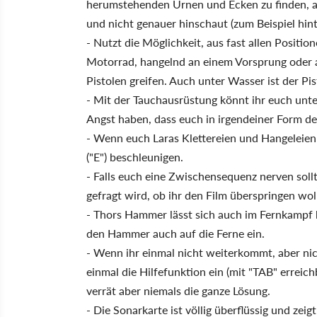
herumstehenden Urnen und Ecken zu finden, a
und nicht genauer hinschaut (zum Beispiel hin
- Nutzt die Möglichkeit, aus fast allen Positi
Motorrad, hangelnd an einem Vorsprung oder a
Pistolen greifen. Auch unter Wasser ist der Pi
- Mit der Tauchausrüstung könnt ihr euch unter 
Angst haben, dass euch in irgendeiner Form de
- Wenn euch Laras Klettereien und Hangeleien 
("E") beschleunigen.
- Falls euch eine Zwischensequenz nerven soll
gefragt wird, ob ihr den Film überspringen woll
- Thors Hammer lässt sich auch im Fernkampf b
den Hammer auch auf die Ferne ein.
- Wenn ihr einmal nicht weiterkommt, aber nic
einmal die Hilfefunktion ein (mit "TAB" erreich
verrät aber niemals die ganze Lösung.
- Die Sonarkarte ist völlig überflüssig und zei