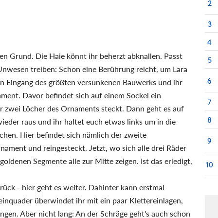
2
3
4
en Grund. Die Haie könnt ihr beherzt abknallen. Passt
5
 Unwesen treiben: Schon eine Berührung reicht, um Lara
6
en Eingang des größten versunkenen Bauwerks und ihr
ent. Davor befindet sich auf einem Sockel ein
7
er zwei Löcher des Ornaments steckt. Dann geht es auf
8
eder raus und ihr haltet euch etwas links um in die
en. Hier befindet sich nämlich der zweite
9
ment und reingesteckt. Jetzt, wo sich alle drei Räder
 goldenen Segmente alle zur Mitte zeigen. Ist das erledigt,
10
ck - hier geht es weiter. Dahinter kann erstmal
inquader überwindet ihr mit ein paar Klettereinlagen,
angen. Aber nicht lang: An der Schräge geht's auch schon