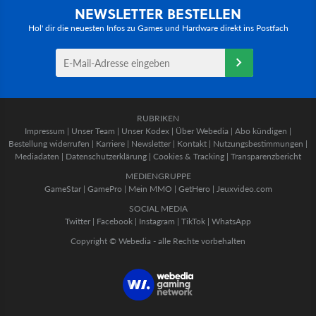
NEWSLETTER BESTELLEN
Hol' dir die neuesten Infos zu Games und Hardware direkt ins Postfach
RUBRIKEN
Impressum
|
Unser Team
|
Unser Kodex
|
Über Webedia
|
Abo kündigen
|
Bestellung widerrufen
|
Karriere
|
Newsletter
|
Kontakt
|
Nutzungsbestimmungen
|
Mediadaten
|
Datenschutzerklärung
|
Cookies & Tracking
|
Transparenzbericht
MEDIENGRUPPE
GameStar
|
GamePro
|
Mein MMO
|
GetHero
|
Jeuxvideo.com
SOCIAL MEDIA
Twitter
|
Facebook
|
Instagram
|
TikTok
|
WhatsApp
Copyright © Webedia - alle Rechte vorbehalten