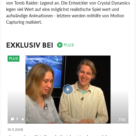
von Tomb Raider: Legend an. Die Entwickler von Crystal Dynamics
legen viel Wert auf eine möglichst realistische Spiel wert und
aufwändige Animationen - letztere werden mithilfe von Motion
Capturing realisiert.
Spiel
Nintendo DS
PC
PlayStation 2
PlayStation 3
Wii
Xbox 360
Nintendo
PlayStation
EXKLUSIV BEI
PLUS
9
1
7:02
19.11.2008