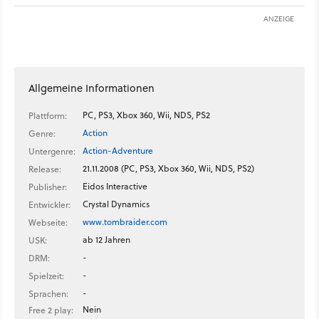
ANZEIGE
Allgemeine Informationen
PC, PS3, Xbox 360, Wii, NDS, PS2
Plattform:
Action
Genre:
Action-Adventure
Untergenre:
21.11.2008 (PC, PS3, Xbox 360, Wii, NDS, PS2)
Release:
Eidos Interactive
Publisher:
Crystal Dynamics
Entwickler:
www.tombraider.com
Webseite:
ab 12 Jahren
USK:
-
DRM:
-
Spielzeit:
-
Sprachen:
Nein
Free 2 play: