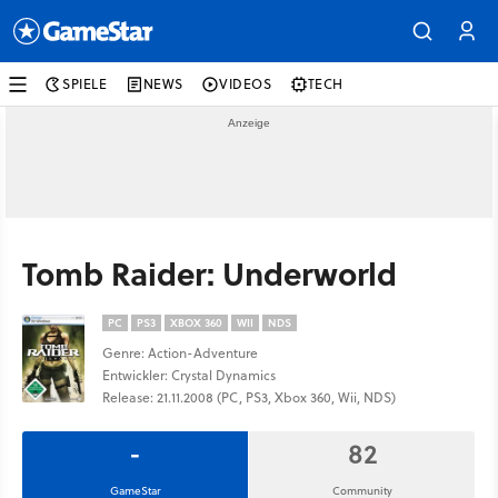
SPIELE
NEWS
VIDEOS
TECH
Tomb Raider: Underworld
PC
PS3
XBOX 360
WII
NDS
Genre: Action-Adventure
Entwickler: Crystal Dynamics
Release: 21.11.2008 (PC, PS3, Xbox 360, Wii, NDS)
-
82
GameStar
Community