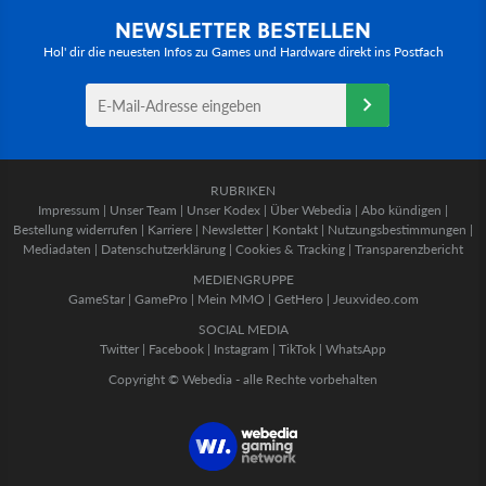
NEWSLETTER BESTELLEN
Hol' dir die neuesten Infos zu Games und Hardware direkt ins Postfach
RUBRIKEN
Impressum
|
Unser Team
|
Unser Kodex
|
Über Webedia
|
Abo kündigen
|
Bestellung widerrufen
|
Karriere
|
Newsletter
|
Kontakt
|
Nutzungsbestimmungen
|
Mediadaten
|
Datenschutzerklärung
|
Cookies & Tracking
|
Transparenzbericht
MEDIENGRUPPE
GameStar
|
GamePro
|
Mein MMO
|
GetHero
|
Jeuxvideo.com
SOCIAL MEDIA
Twitter
|
Facebook
|
Instagram
|
TikTok
|
WhatsApp
Copyright © Webedia - alle Rechte vorbehalten