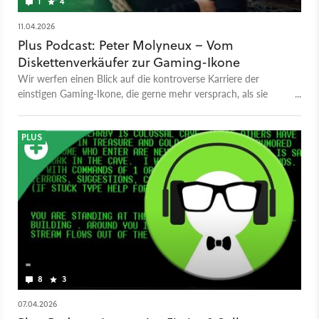
1
4
11.04.2026
Plus Podcast: Peter Molyneux – Vom
Diskettenverkäufer zur Gaming-Ikone
Wir werfen einen Blick auf die kontroverse Karriere der
einstigen Gaming-Ikone, die gerne mehr versprach, als sie
halten konnte. War alles nur Lüge, oder stecken dahinter
Visionen, die nur an der Technik scheiterten?
PLUS
8
3
07.04.2026