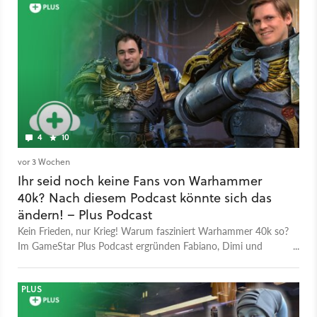
4
10
vor 3 Wochen
Ihr seid noch keine Fans von Warhammer
40k? Nach diesem Podcast könnte sich das
ändern! – Plus Podcast
Kein Frieden, nur Krieg! Warum fasziniert Warhammer 40k so?
Im GameStar Plus Podcast ergründen Fabiano, Dimi und
Benedict Dystopie sowie Satire und liefern die perfekten
Einstiegstipps.
PLUS