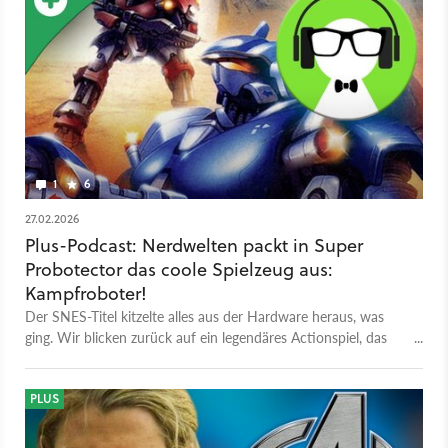
1
6
27.02.2026
Plus-Podcast: Nerdwelten packt in Super
Probotector das coole Spielzeug aus:
Kampfroboter!
Der SNES-Titel kitzelte alles aus der Hardware heraus, was
ging. Wir blicken zurück auf ein legendäres Actionspiel, das
damals sogar schon einen Mehrspieler-Modus hatte.
PLUS