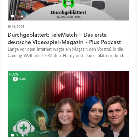
1
6
19.06.2026
Durchgeblättert: TeleMatch – Das erste
deutsche Videospiel-Magazin - Plus Podcast
Lange vor dem Internet wagte ein Magazin den Vorstoß in die
Gaming-Welt: die TeleMatch. Hardy und Daniel blättern durch
die Ausgabe vom Mai 1983 und analysieren die Anfänge der
Spiele-Presse.
PLUS
5
8