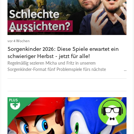
155
116
vor 4 Wochen
Sorgenkinder 2026: Diese Spiele erwartet ein
schwieriger Herbst - jetzt für alle!
Regelmäßig sezieren Micha und Fritz in unserem
Sorgenkinder-Format fünf Problemspiele fürs nächste
Halbjahr - und werten ihre Sorgen hinterher aus. Neue Folgen
erscheinen eine Woche lang exklusiv für GameStar Plus,
danach für alle User.
PLUS