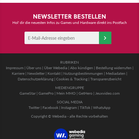
NEWSLETTER BESTELLEN
Hol' dir die neuesten Infos zu Games und Hardware direkt ins Postfach
RUBRIKEN
Impressum
|
Über uns
|
Über Webedia
|
Abo kündigen
|
Bestellung widerrufen
|
Karriere
|
Newsletter
|
Kontakt
|
Nutzungsbestimmungen
|
Mediadaten
|
Datenschutzerklärung
|
Cookies & Tracking
|
Transparenzbericht
MEDIENGRUPPE
GameStar
|
GamePro
|
Mein MMO
|
GetHero
|
Jeuxvideo.com
SOCIAL MEDIA
Twitter
|
Facebook
|
Instagram
|
TikTok
|
WhatsApp
Copyright © Webedia - alle Rechte vorbehalten