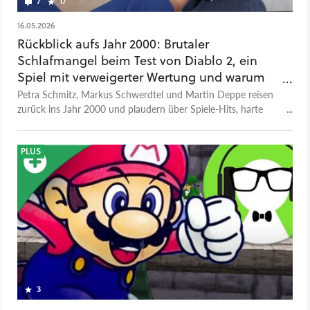
7
17
16.05.2026
Rückblick aufs Jahr 2000: Brutaler
Schlafmangel beim Test von Diablo 2, ein
Spiel mit verweigerter Wertung und warum
Die Sims als »Toilettenspiel« galt - Plus
Petra Schmitz, Markus Schwerdtel und Martin Deppe reisen
Podcast
zurück ins Jahr 2000 und plaudern über Spiele-Hits, harte
Flops und lahmgelegte Büros.
PLUS
3