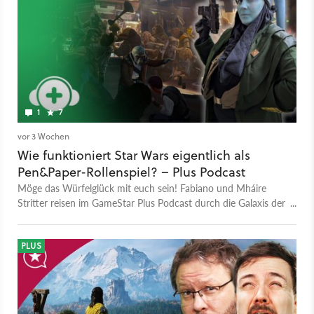
1
7
vor 3 Wochen
Wie funktioniert Star Wars eigentlich als
Pen&Paper-Rollenspiel? – Plus Podcast
Möge das Würfelglück mit euch sein! Fabiano und Mháire
Stritter reisen im GameStar Plus Podcast durch die Galaxis der
Star Wars Rollenspiele. Erfahrt alles über Jedi-Balancing und
den perfekten Einstieg am Spieltisch.
PLUS