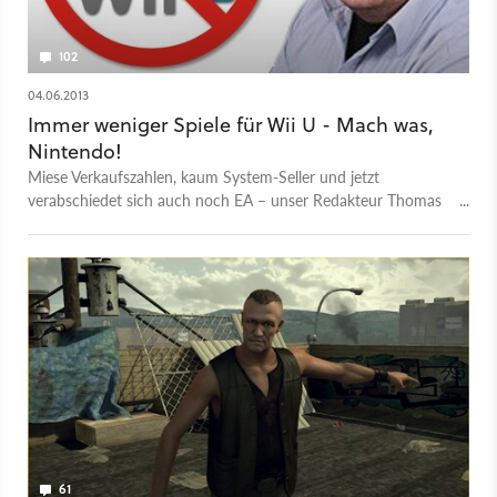
102
04.06.2013
Immer weniger Spiele für Wii U - Mach was,
Nintendo!
Miese Verkaufszahlen, kaum System-Seller und jetzt
verabschiedet sich auch noch EA – unser Redakteur Thomas
Wittulski prophezeit für Nintendos Wii U eine düstere
Zukunft.
61