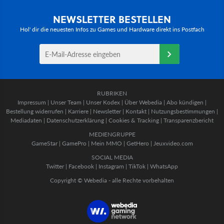
NEWSLETTER BESTELLEN
Hol' dir die neuesten Infos zu Games und Hardware direkt ins Postfach
RUBRIKEN
Impressum
|
Unser Team
|
Unser Kodex
|
Über Webedia
|
Abo kündigen
|
Bestellung widerrufen
|
Karriere
|
Newsletter
|
Kontakt
|
Nutzungsbestimmungen
|
Mediadaten
|
Datenschutzerklärung
|
Cookies & Tracking
|
Transparenzbericht
MEDIENGRUPPE
GameStar
|
GamePro
|
Mein MMO
|
GetHero
|
Jeuxvideo.com
SOCIAL MEDIA
Twitter
|
Facebook
|
Instagram
|
TikTok
|
WhatsApp
Copyright © Webedia - alle Rechte vorbehalten