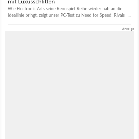
mit Luxusschlitten
Wie Electronic Arts seine Rennspiel-Reihe wieder nah an die
Ideallinie bringt, zeigt unser PC-Test zu Need for Speed: Rivals
- trotz Schwächen bei der PC-Portierung der Arcade-Raserei
von EA und derem neuen Rennspiel-Studio Ghost Games.