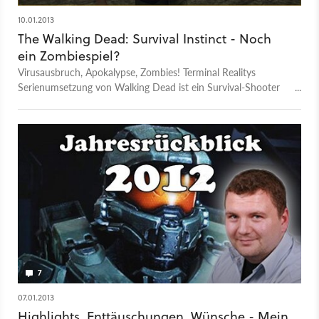
10.01.2013
The Walking Dead: Survival Instinct - Noch
ein Zombiespiel?
Virusausbruch, Apokalypse, Zombies! Terminal Realitys
Serienumsetzung von Walking Dead ist ein Survival-Shooter
mit Ressourcen-Management. Wir haben uns das Spiel
angeschaut und decken in unserer Vorschau Stärken und
Schwächen von The Walking Dead: Survival Instinct auf.
7
07.01.2013
Highlights, Enttäuschungen, Wünsche - Mein