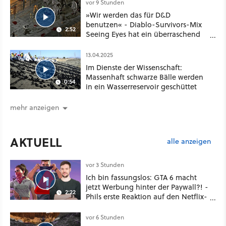
vor 9 Stunden
»Wir werden das für D&D
benutzen« - Diablo-Survivors-Mix
2:52
Seeing Eyes hat ein überraschend
nützliches Map-Tool
13.04.2025
Im Dienste der Wissenschaft:
Massenhaft schwarze Bälle werden
0:54
in ein Wasserreservoir geschüttet
mehr anzeigen
AKTUELL
alle anzeigen
vor 3 Stunden
Ich bin fassungslos: GTA 6 macht
jetzt Werbung hinter der Paywall?! -
2:22
Phils erste Reaktion auf den Netflix-
Deal
vor 6 Stunden