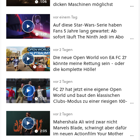
1:06
dicken Maschinen möglichst
vorsichtig Kohle aus
vor einem Tag
Auf diese Star-Wars-Serie haben
Fans 5 Jahre lang gewartet: Ab
1:29
sofort läuft The Ninth Jedi im Abo
bei Disney Plus
vor 2 Tagen
Die neue Open World von EA FC 27
könnte meine Rettung sein - oder
14:38
die komplette Hölle!
vor 2 Tagen
FC 27 hat jetzt eine eigene Open
World und baut den klassischen
5:38
Clubs-Modus zu einer riesigen 100-
Spieler-Sandbox aus
vor 2 Tagen
Mahershala Ali wird zwar nicht
Marvels Blade, schwingt aber dafür
2:05
im neuen Actionfilm Your Mother
Your Mother Your Mother das