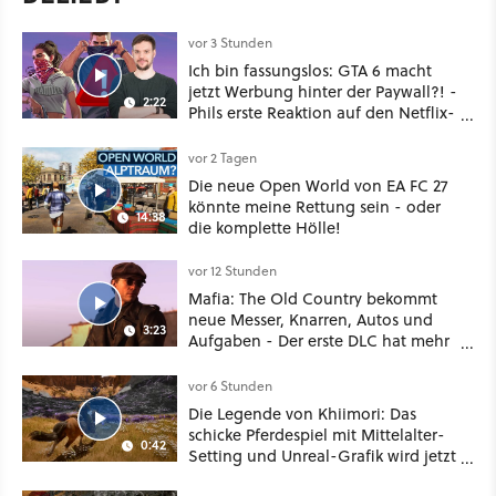
vor 3 Stunden
Ich bin fassungslos: GTA 6 macht
jetzt Werbung hinter der Paywall?! -
2:22
Phils erste Reaktion auf den Netflix-
Deal
vor 2 Tagen
Die neue Open World von EA FC 27
könnte meine Rettung sein - oder
14:38
die komplette Hölle!
vor 12 Stunden
Mafia: The Old Country bekommt
neue Messer, Knarren, Autos und
3:23
Aufgaben - Der erste DLC hat mehr
dabei als nur Story
vor 6 Stunden
Die Legende von Khiimori: Das
schicke Pferdespiel mit Mittelalter-
0:42
Setting und Unreal-Grafik wird jetzt
noch größer und gefährlicher