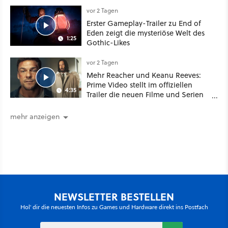
Schwert
vor 2 Tagen
Erster Gameplay-Trailer zu End of
Eden zeigt die mysteriöse Welt des
1:25
Gothic-Likes
vor 2 Tagen
Mehr Reacher und Keanu Reeves:
Prime Video stellt im offiziellen
4:35
Trailer die neuen Filme und Serien
für August 2026 vor
mehr anzeigen
NEWSLETTER BESTELLEN
Hol' dir die neuesten Infos zu Games und Hardware direkt ins Postfach