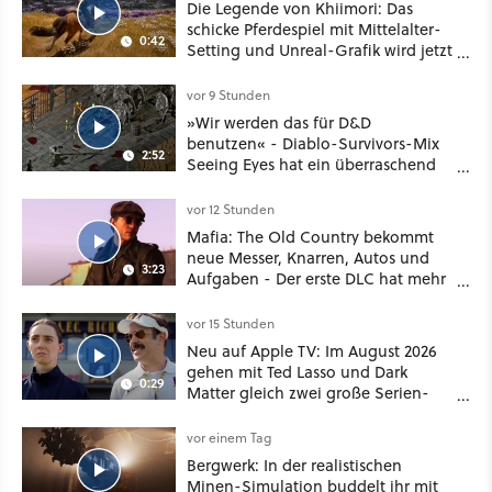
Die Legende von Khiimori: Das
schicke Pferdespiel mit Mittelalter-
0:42
Setting und Unreal-Grafik wird jetzt
noch größer und gefährlicher
vor 9 Stunden
»Wir werden das für D&D
benutzen« - Diablo-Survivors-Mix
2:52
Seeing Eyes hat ein überraschend
nützliches Map-Tool
vor 12 Stunden
Mafia: The Old Country bekommt
neue Messer, Knarren, Autos und
3:23
Aufgaben - Der erste DLC hat mehr
dabei als nur Story
vor 15 Stunden
Neu auf Apple TV: Im August 2026
gehen mit Ted Lasso und Dark
0:29
Matter gleich zwei große Serien-
Highlights weiter
vor einem Tag
Bergwerk: In der realistischen
Minen-Simulation buddelt ihr mit