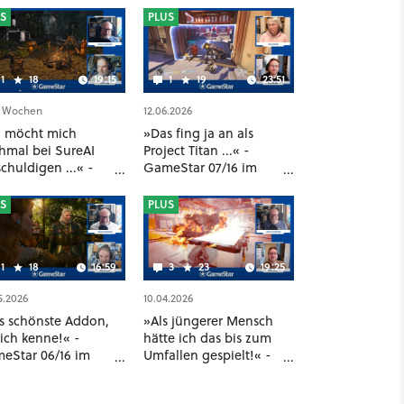
S
PLUS
1
18
19:15
1
19
23:51
3 Wochen
12.06.2026
h möcht mich
»Das fing ja an als
hmal bei SureAI
Project Titan ...« -
chuldigen ...« -
GameStar 07/16 im
eStar 08/16 im
Rückblick
kblick
S
PLUS
1
18
16:59
3
23
19:25
5.2026
10.04.2026
s schönste Addon,
»Als jüngerer Mensch
ich kenne!« -
hätte ich das bis zum
eStar 06/16 im
Umfallen gespielt!« -
kblick
GameStar 05/16 im
Rückblick