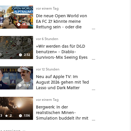
Aufgaben - Der erste DLC
hat mehr dabei als nur
vor einem Tag
Story
Die neue Open World von
EA FC 27 könnte meine
21
14:38
Rettung sein - oder die
komplette Hölle!
vor 6 Stunden
»Wir werden das für D&D
benutzen« - Diablo-
1
2:52
Survivors-Mix Seeing Eyes
hat ein überraschend
nützliches Map-Tool
vor 12 Stunden
Neu auf Apple TV: Im
August 2026 gehen mit Ted
1
0:29
Lasso und Dark Matter
gleich zwei große Serien-
Highlights weiter
vor einem Tag
Bergwerk: In der
realistischen Minen-
3
2
1:06
Simulation buddelt ihr mit
dicken Maschinen
möglichst vorsichtig Kohle
r anzeigen