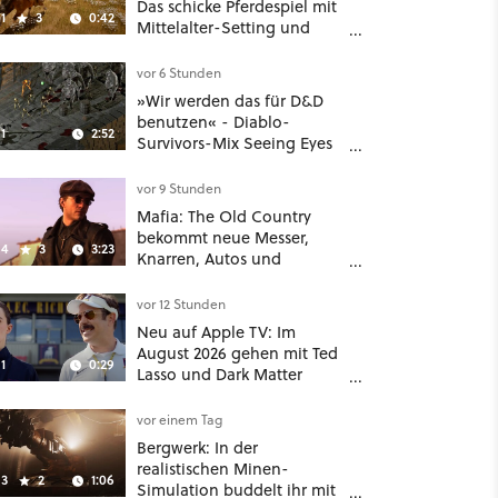
Das schicke Pferdespiel mit
1
3
0:42
Mittelalter-Setting und
Unreal-Grafik wird jetzt
noch größer und
vor 6 Stunden
gefährlicher
»Wir werden das für D&D
benutzen« - Diablo-
1
2:52
Survivors-Mix Seeing Eyes
hat ein überraschend
nützliches Map-Tool
vor 9 Stunden
Mafia: The Old Country
bekommt neue Messer,
4
3
3:23
Knarren, Autos und
Aufgaben - Der erste DLC
hat mehr dabei als nur
vor 12 Stunden
Story
Neu auf Apple TV: Im
August 2026 gehen mit Ted
1
0:29
Lasso und Dark Matter
gleich zwei große Serien-
Highlights weiter
vor einem Tag
Bergwerk: In der
realistischen Minen-
3
2
1:06
Simulation buddelt ihr mit