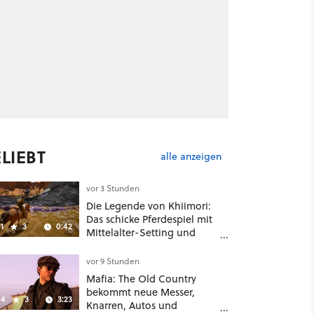
LIEBT
alle anzeigen
vor 3 Stunden
Die Legende von Khiimori:
Das schicke Pferdespiel mit
1
3
0:42
Mittelalter-Setting und
Unreal-Grafik wird jetzt
noch größer und
vor 9 Stunden
gefährlicher
Mafia: The Old Country
bekommt neue Messer,
4
3
3:23
Knarren, Autos und