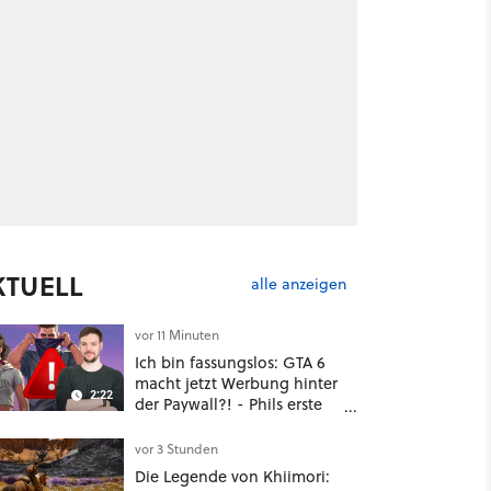
KTUELL
alle anzeigen
vor 11 Minuten
Ich bin fassungslos: GTA 6
macht jetzt Werbung hinter
2:22
der Paywall?! - Phils erste
Reaktion auf den Netflix-
Deal
vor 3 Stunden
Die Legende von Khiimori: