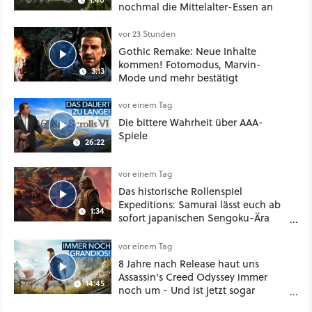
nochmal die Mittelalter-Essen an
vor 23 Stunden
Gothic Remake: Neue Inhalte
kommen! Fotomodus, Marvin-
3:13
Mode und mehr bestätigt
vor einem Tag
Die bittere Wahrheit über AAA-
Spiele
26:22
vor einem Tag
Das historische Rollenspiel
Expeditions: Samurai lässt euch ab
1:34
sofort japanischen Sengoku-Ära
aufmischen - wahlweise mit Gewalt
oder Diplomatie
vor einem Tag
8 Jahre nach Release haut uns
Assassin's Creed Odyssey immer
14:45
noch um - Und ist jetzt sogar
besser!