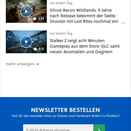
vor einem Tag
Ghost Recon Wildlands: 9 Jahre
nach Release bekommt der Taktik-
1:33
Shooter mit Last Rites nochmal ein
dickes Update
vor einem Tag
Stalker 2 zeigt acht Minuten
Gameplay aus dem Story-DLC samt
8:11
neuen Anomalien und Gegnern
mehr anzeigen
NEWSLETTER BESTELLEN
Hol' dir die neuesten Infos zu Games und Hardware direkt ins Postfach