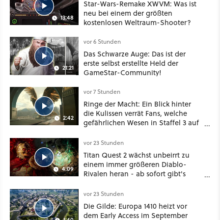
Star-Wars-Remake XWVM: Was ist
neu bei einem der größten
13:48
kostenlosen Weltraum-Shooter?
vor 6 Stunden
Das Schwarze Auge: Das ist der
erste selbst erstellte Held der
21:21
GameStar-Community!
vor 7 Stunden
Ringe der Macht: Ein Blick hinter
die Kulissen verrät Fans, welche
2:42
gefährlichen Wesen in Staffel 3 auf
sie warten
vor 23 Stunden
Titan Quest 2 wächst unbeirrt zu
einem immer größeren Diablo-
4:09
Rivalen heran - ab sofort gibt's
sogar eine richtige Beschwörer-
Klasse
vor 23 Stunden
Die Gilde: Europa 1410 heizt vor
dem Early Access im September
1:40