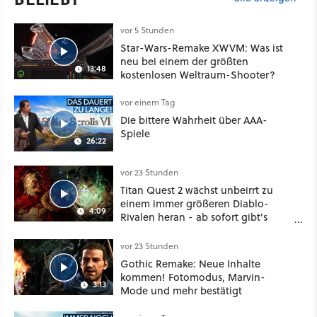
vor 5 Stunden
Star-Wars-Remake XWVM: Was ist
neu bei einem der größten
13:48
kostenlosen Weltraum-Shooter?
vor einem Tag
Die bittere Wahrheit über AAA-
Spiele
26:22
vor 23 Stunden
Titan Quest 2 wächst unbeirrt zu
einem immer größeren Diablo-
4:09
Rivalen heran - ab sofort gibt's
sogar eine richtige Beschwörer-
Klasse
vor 23 Stunden
Gothic Remake: Neue Inhalte
kommen! Fotomodus, Marvin-
3:13
Mode und mehr bestätigt