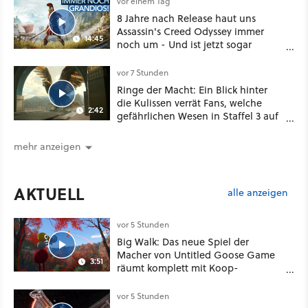
vor einem Tag
8 Jahre nach Release haut uns
Assassin's Creed Odyssey immer
14:45
noch um - Und ist jetzt sogar
besser!
vor 7 Stunden
Ringe der Macht: Ein Blick hinter
die Kulissen verrät Fans, welche
2:42
gefährlichen Wesen in Staffel 3 auf
sie warten
mehr anzeigen
AKTUELL
alle anzeigen
vor 5 Stunden
Big Walk: Das neue Spiel der
Macher von Untitled Goose Game
3:51
räumt komplett mit Koop-
Konventionen auf
vor 5 Stunden