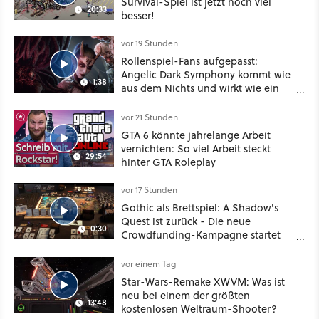
Survival-Spiel ist jetzt noch viel
20:33
besser!
vor 19 Stunden
Rollenspiel-Fans aufgepasst:
Angelic Dark Symphony kommt wie
1:38
aus dem Nichts und wirkt wie ein
Mix aus Baldur's Gate 3, XCOM und
Mass Effect
vor 21 Stunden
GTA 6 könnte jahrelange Arbeit
vernichten: So viel Arbeit steckt
29:54
hinter GTA Roleplay
vor 17 Stunden
Gothic als Brettspiel: A Shadow's
Quest ist zurück - Die neue
0:30
Crowdfunding-Kampagne startet
im September
vor einem Tag
Star-Wars-Remake XWVM: Was ist
neu bei einem der größten
13:48
kostenlosen Weltraum-Shooter?