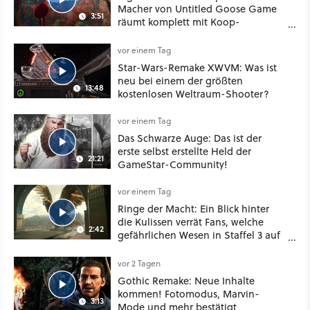
Macher von Untitled Goose Game
3:51
räumt komplett mit Koop-
Konventionen auf
vor einem Tag
Star-Wars-Remake XWVM: Was ist
neu bei einem der größten
13:48
kostenlosen Weltraum-Shooter?
vor einem Tag
Das Schwarze Auge: Das ist der
erste selbst erstellte Held der
21:21
GameStar-Community!
vor einem Tag
Ringe der Macht: Ein Blick hinter
die Kulissen verrät Fans, welche
2:42
gefährlichen Wesen in Staffel 3 auf
sie warten
vor 2 Tagen
Gothic Remake: Neue Inhalte
kommen! Fotomodus, Marvin-
3:13
Mode und mehr bestätigt