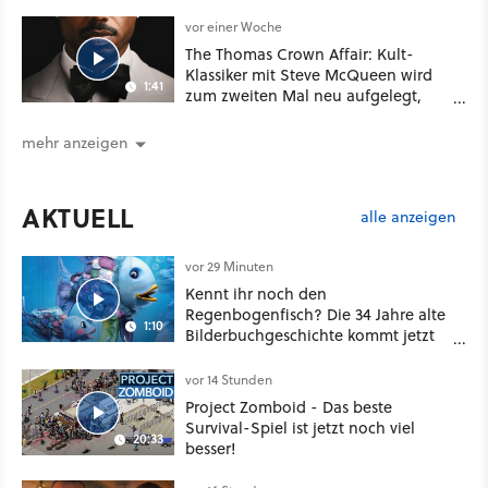
vor einer Woche
The Thomas Crown Affair: Kult-
Klassiker mit Steve McQueen wird
1:41
zum zweiten Mal neu aufgelegt,
diesmal mit Marvel-Star Michael B.
Jordan
mehr anzeigen
AKTUELL
alle anzeigen
vor 29 Minuten
Kennt ihr noch den
Regenbogenfisch? Die 34 Jahre alte
1:10
Bilderbuchgeschichte kommt jetzt
als Puppenspiel ins Kino
vor 14 Stunden
Project Zomboid - Das beste
Survival-Spiel ist jetzt noch viel
20:33
besser!