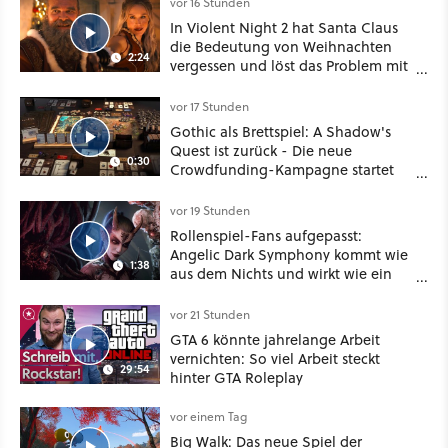
vor 16 Stunden
In Violent Night 2 hat Santa Claus
die Bedeutung von Weihnachten
2:24
vergessen und löst das Problem mit
viel roher Gewalt
vor 17 Stunden
Gothic als Brettspiel: A Shadow's
Quest ist zurück - Die neue
0:30
Crowdfunding-Kampagne startet
im September
vor 19 Stunden
Rollenspiel-Fans aufgepasst:
Angelic Dark Symphony kommt wie
1:38
aus dem Nichts und wirkt wie ein
Mix aus Baldur's Gate 3, XCOM und
Mass Effect
vor 21 Stunden
GTA 6 könnte jahrelange Arbeit
vernichten: So viel Arbeit steckt
29:54
hinter GTA Roleplay
vor einem Tag
Big Walk: Das neue Spiel der