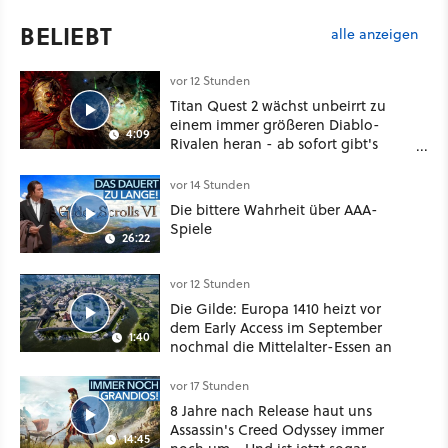
BELIEBT
alle anzeigen
vor 12 Stunden
Titan Quest 2 wächst unbeirrt zu
einem immer größeren Diablo-
4:09
Rivalen heran - ab sofort gibt's
sogar eine richtige Beschwörer-
Klasse
vor 14 Stunden
Die bittere Wahrheit über AAA-
Spiele
26:22
vor 12 Stunden
Die Gilde: Europa 1410 heizt vor
dem Early Access im September
1:40
nochmal die Mittelalter-Essen an
vor 17 Stunden
8 Jahre nach Release haut uns
Assassin's Creed Odyssey immer
14:45