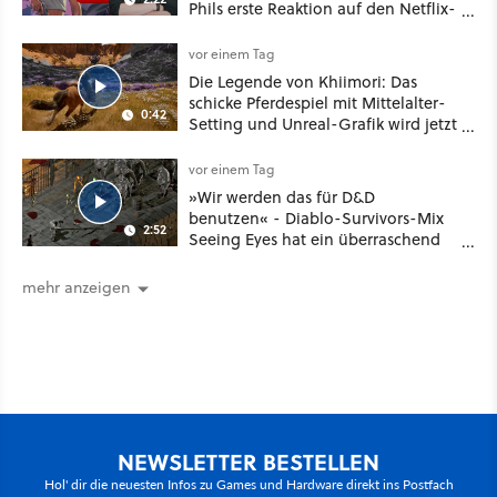
Phils erste Reaktion auf den Netflix-
Deal
vor einem Tag
Die Legende von Khiimori: Das
schicke Pferdespiel mit Mittelalter-
0:42
Setting und Unreal-Grafik wird jetzt
noch größer und gefährlicher
vor einem Tag
»Wir werden das für D&D
benutzen« - Diablo-Survivors-Mix
2:52
Seeing Eyes hat ein überraschend
nützliches Map-Tool
mehr anzeigen
NEWSLETTER BESTELLEN
Hol' dir die neuesten Infos zu Games und Hardware direkt ins Postfach