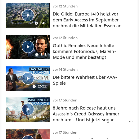
Klasse
vor 12 Stunden
Die Gilde: Europa 1410 heizt vor
dem Early Access im September
1:40
nochmal die Mittelalter-Essen an
vor 12 Stunden
Gothic Remake: Neue Inhalte
kommen! Fotomodus, Marvin-
3:13
Mode und mehr bestätigt
vor 14 Stunden
Die bittere Wahrheit über AAA-
Spiele
26:22
vor 17 Stunden
8 Jahre nach Release haut uns
Assassin's Creed Odyssey immer
14:45
noch um - Und ist jetzt sogar
besser!
vor 17 Stunden