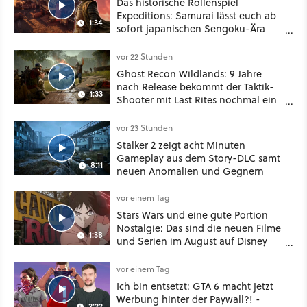
Das historische Rollenspiel
Expeditions: Samurai lässt euch ab
1:34
sofort japanischen Sengoku-Ära
aufmischen - wahlweise mit Gewalt
oder Diplomatie
vor 22 Stunden
Ghost Recon Wildlands: 9 Jahre
nach Release bekommt der Taktik-
1:33
Shooter mit Last Rites nochmal ein
dickes Update
vor 23 Stunden
Stalker 2 zeigt acht Minuten
Gameplay aus dem Story-DLC samt
8:11
neuen Anomalien und Gegnern
vor einem Tag
Stars Wars und eine gute Portion
Nostalgie: Das sind die neuen Filme
1:38
und Serien im August auf Disney
Plus
vor einem Tag
Ich bin entsetzt: GTA 6 macht jetzt
Werbung hinter der Paywall?! -
2:22