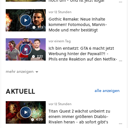
noch um - Und ist jetzt sogar
besser!
vor 12 Stunden
Gothic Remake: Neue Inhalte
kommen! Fotomodus, Marvin-
3:13
Mode und mehr bestätigt
vor einem Tag
Ich bin entsetzt: GTA 6 macht jetzt
Werbung hinter der Paywall?! -
2:22
Phils erste Reaktion auf den Netflix-
Deal
mehr anzeigen
AKTUELL
alle anzeigen
vor 12 Stunden
Titan Quest 2 wächst unbeirrt zu
einem immer größeren Diablo-
4:09
Rivalen heran - ab sofort gibt's
sogar eine richtige Beschwörer-