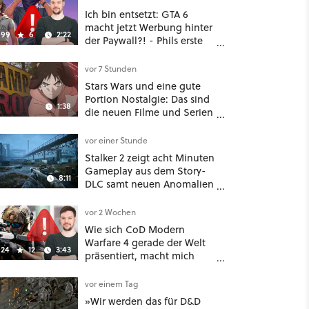
Ich bin entsetzt: GTA 6
macht jetzt Werbung hinter
99
6
2:22
der Paywall?! - Phils erste
Reaktion auf den Netflix-
Deal
vor 7 Stunden
Stars Wars und eine gute
Portion Nostalgie: Das sind
1:38
die neuen Filme und Serien
im August auf Disney Plus
vor einer Stunde
Stalker 2 zeigt acht Minuten
Gameplay aus dem Story-
8:11
DLC samt neuen Anomalien
und Gegnern
vor 2 Wochen
Wie sich CoD Modern
Warfare 4 gerade der Welt
24
12
3:43
präsentiert, macht mich
absolut fassungslos
vor einem Tag
»Wir werden das für D&D