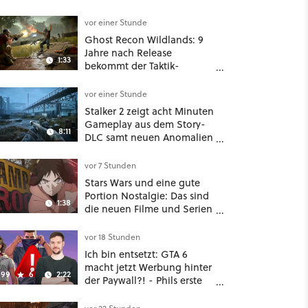
vor einer Stunde
Ghost Recon Wildlands: 9
Jahre nach Release
1:33
bekommt der Taktik-
Shooter mit Last Rites
nochmal ein dickes Update
vor einer Stunde
Stalker 2 zeigt acht Minuten
Gameplay aus dem Story-
8:11
DLC samt neuen Anomalien
und Gegnern
vor 7 Stunden
Stars Wars und eine gute
Portion Nostalgie: Das sind
1:38
die neuen Filme und Serien
im August auf Disney Plus
vor 18 Stunden
Ich bin entsetzt: GTA 6
macht jetzt Werbung hinter
99
6
2:22
der Paywall?! - Phils erste
Reaktion auf den Netflix-
Deal