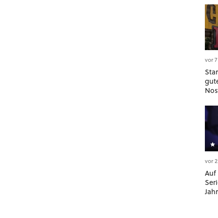
vor 
Sta
gut
Nost
die
Ser
Disn
vor 
Auf
Ser
Jahr
Ab s
Nin