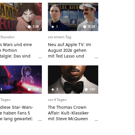
1:38
1
0:29
7 Stunden
vor einem Tag
rs Wars und eine
Neu auf Apple TV: Im
e Portion
August 2026 gehen
algie: Das sind
mit Ted Lasso und
 neuen Filme und
Dark Matter gleich
ien im August auf
zwei große Serien-
ey Plus
Highlights weiter
3
1:29
2
1:41
2 Tagen
vor 4 Tagen
 diese Star-Wars-
The Thomas Crown
ie haben Fans 5
Affair: Kult-Klassiker
e lang gewartet:
mit Steve McQueen
ofort läuft The
wird zum zweiten Mal
th Jedi im Abo bei
neu aufgelegt,