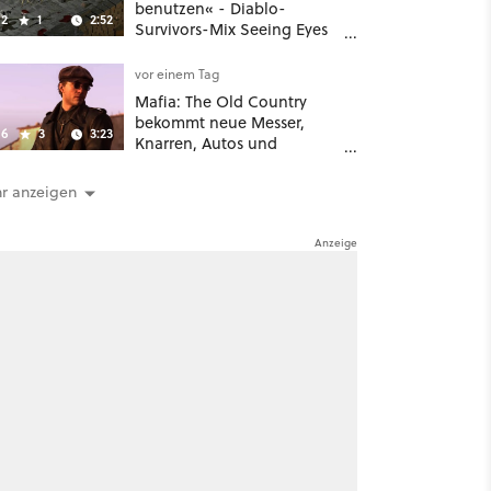
benutzen« - Diablo-
2
1
2:52
Survivors-Mix Seeing Eyes
hat ein überraschend
nützliches Map-Tool
vor einem Tag
Mafia: The Old Country
bekommt neue Messer,
6
3
3:23
Knarren, Autos und
Aufgaben - Der erste DLC
hat mehr dabei als nur
r anzeigen
Story