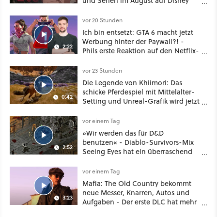
und Serien im August auf Disney
Plus
vor 20 Stunden
Ich bin entsetzt: GTA 6 macht jetzt
Werbung hinter der Paywall?! -
2:22
Phils erste Reaktion auf den Netflix-
Deal
vor 23 Stunden
Die Legende von Khiimori: Das
schicke Pferdespiel mit Mittelalter-
0:42
Setting und Unreal-Grafik wird jetzt
noch größer und gefährlicher
vor einem Tag
»Wir werden das für D&D
benutzen« - Diablo-Survivors-Mix
2:52
Seeing Eyes hat ein überraschend
nützliches Map-Tool
vor einem Tag
Mafia: The Old Country bekommt
neue Messer, Knarren, Autos und
3:23
Aufgaben - Der erste DLC hat mehr
dabei als nur Story