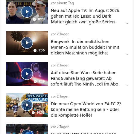
vor einem Tag
Neu auf Apple TV: Im August 2026
gehen mit Ted Lasso und Dark
0:29
Matter gleich zwei große Serien-
Highlights weiter
vor 2 Tagen
Bergwerk: In der realistischen
Minen-Simulation buddelt ihr mit
1:06
dicken Maschinen möglichst
vorsichtig Kohle aus
vor 2 Tagen
Auf diese Star-Wars-Serie haben
Fans 5 Jahre lang gewartet: Ab
1:29
sofort läuft The Ninth Jedi im Abo
bei Disney Plus
vor 2 Tagen
Die neue Open World von EA FC 27
könnte meine Rettung sein - oder
14:38
die komplette Hölle!
vor 2 Tagen