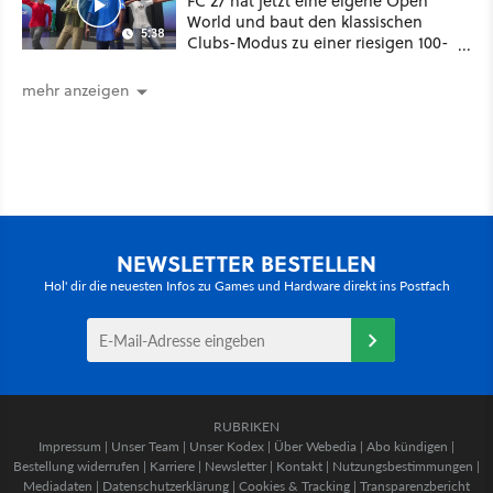
FC 27 hat jetzt eine eigene Open
World und baut den klassischen
5:38
Clubs-Modus zu einer riesigen 100-
Spieler-Sandbox aus
mehr anzeigen
NEWSLETTER BESTELLEN
Hol' dir die neuesten Infos zu Games und Hardware direkt ins Postfach
RUBRIKEN
Impressum
|
Unser Team
|
Unser Kodex
|
Über Webedia
|
Abo kündigen
|
Bestellung widerrufen
|
Karriere
|
Newsletter
|
Kontakt
|
Nutzungsbestimmungen
|
Mediadaten
|
Datenschutzerklärung
|
Cookies & Tracking
|
Transparenzbericht