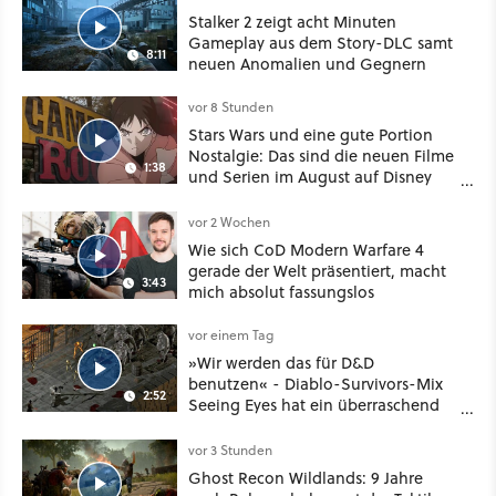
Stalker 2 zeigt acht Minuten
Gameplay aus dem Story-DLC samt
8:11
neuen Anomalien und Gegnern
vor 8 Stunden
Stars Wars und eine gute Portion
Nostalgie: Das sind die neuen Filme
1:38
und Serien im August auf Disney
Plus
vor 2 Wochen
Wie sich CoD Modern Warfare 4
gerade der Welt präsentiert, macht
3:43
mich absolut fassungslos
vor einem Tag
»Wir werden das für D&D
benutzen« - Diablo-Survivors-Mix
2:52
Seeing Eyes hat ein überraschend
nützliches Map-Tool
vor 3 Stunden
Ghost Recon Wildlands: 9 Jahre