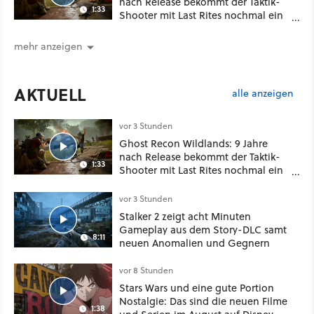
nach Release bekommt der Taktik-
1:33
Shooter mit Last Rites nochmal ein
dickes Update
mehr anzeigen
AKTUELL
alle anzeigen
vor 3 Stunden
Ghost Recon Wildlands: 9 Jahre
nach Release bekommt der Taktik-
1:33
Shooter mit Last Rites nochmal ein
dickes Update
vor 3 Stunden
Stalker 2 zeigt acht Minuten
Gameplay aus dem Story-DLC samt
8:11
neuen Anomalien und Gegnern
vor 8 Stunden
Stars Wars und eine gute Portion
Nostalgie: Das sind die neuen Filme
1:38