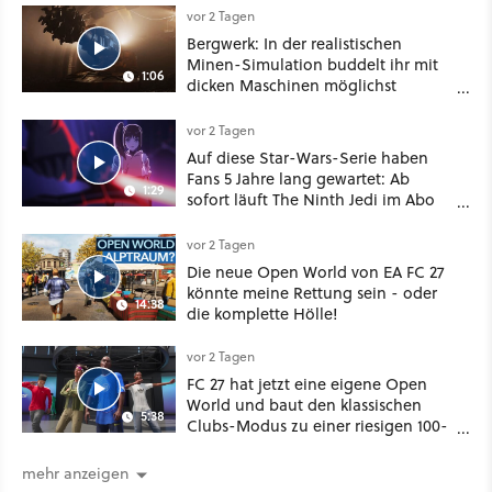
vor 2 Tagen
Bergwerk: In der realistischen
Minen-Simulation buddelt ihr mit
1:06
dicken Maschinen möglichst
vorsichtig Kohle aus
vor 2 Tagen
Auf diese Star-Wars-Serie haben
Fans 5 Jahre lang gewartet: Ab
1:29
sofort läuft The Ninth Jedi im Abo
bei Disney Plus
vor 2 Tagen
Die neue Open World von EA FC 27
könnte meine Rettung sein - oder
14:38
die komplette Hölle!
vor 2 Tagen
FC 27 hat jetzt eine eigene Open
World und baut den klassischen
5:38
Clubs-Modus zu einer riesigen 100-
Spieler-Sandbox aus
mehr anzeigen