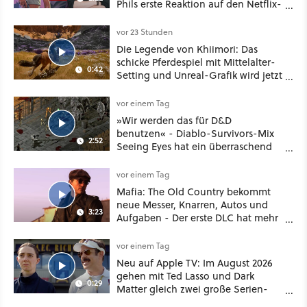
Phils erste Reaktion auf den Netflix-
Deal
vor 23 Stunden
Die Legende von Khiimori: Das
schicke Pferdespiel mit Mittelalter-
0:42
Setting und Unreal-Grafik wird jetzt
noch größer und gefährlicher
vor einem Tag
»Wir werden das für D&D
benutzen« - Diablo-Survivors-Mix
2:52
Seeing Eyes hat ein überraschend
nützliches Map-Tool
vor einem Tag
Mafia: The Old Country bekommt
neue Messer, Knarren, Autos und
3:23
Aufgaben - Der erste DLC hat mehr
dabei als nur Story
vor einem Tag
Neu auf Apple TV: Im August 2026
gehen mit Ted Lasso und Dark
0:29
Matter gleich zwei große Serien-
Highlights weiter