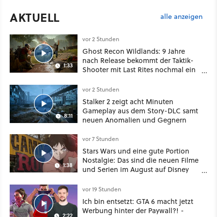
AKTUELL
alle anzeigen
vor 2 Stunden
Ghost Recon Wildlands: 9 Jahre
nach Release bekommt der Taktik-
1:33
Shooter mit Last Rites nochmal ein
dickes Update
vor 2 Stunden
Stalker 2 zeigt acht Minuten
Gameplay aus dem Story-DLC samt
8:11
neuen Anomalien und Gegnern
vor 7 Stunden
Stars Wars und eine gute Portion
Nostalgie: Das sind die neuen Filme
1:38
und Serien im August auf Disney
Plus
vor 19 Stunden
Ich bin entsetzt: GTA 6 macht jetzt
Werbung hinter der Paywall?! -
2:22