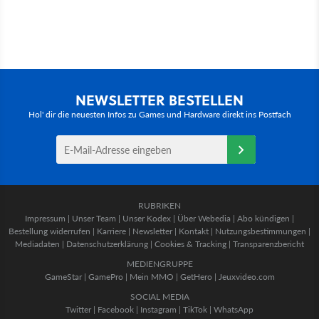
NEWSLETTER BESTELLEN
Hol' dir die neuesten Infos zu Games und Hardware direkt ins Postfach
RUBRIKEN
Impressum
|
Unser Team
|
Unser Kodex
|
Über Webedia
|
Abo kündigen
|
Bestellung widerrufen
|
Karriere
|
Newsletter
|
Kontakt
|
Nutzungsbestimmungen
|
Mediadaten
|
Datenschutzerklärung
|
Cookies & Tracking
|
Transparenzbericht
MEDIENGRUPPE
GameStar
|
GamePro
|
Mein MMO
|
GetHero
|
Jeuxvideo.com
SOCIAL MEDIA
Twitter
|
Facebook
|
Instagram
|
TikTok
|
WhatsApp