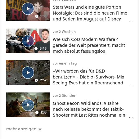
Stars Wars und eine gute Portion
Nostalgie: Das sind die neuen Filme
1:38
und Serien im August auf Disney
Plus
vor 2 Wochen
Wie sich CoD Modern Warfare 4
gerade der Welt präsentiert, macht
3:43
mich absolut fassungslos
vor einem Tag
»Wir werden das für D&D
benutzen« - Diablo-Survivors-Mix
2:52
Seeing Eyes hat ein überraschend
nützliches Map-Tool
vor 2 Stunden
Ghost Recon Wildlands: 9 Jahre
nach Release bekommt der Taktik-
1:33
Shooter mit Last Rites nochmal ein
dickes Update
mehr anzeigen