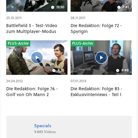
15:50
7:41
25.10.2011
28.11.2011
Battlefield 3 - Test-Video
Die Redaktion: Folge 72 -
zum Multiplayer-Modus
Spyrigin
PLUS-Archiv
PLUS-Archiv
8:35
8:49
24.04.2012
07.01.2013
Die Redaktion: Folge 76 -
Die Redaktion: Folge 83 -
Golf von Oh Mann 2
Exklusivinterviews - Teil 1
Specials
9.885 Videos