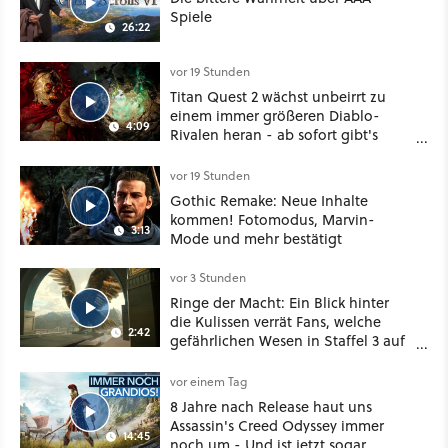
Spiele
26:22
vor 19 Stunden
Titan Quest 2 wächst unbeirrt zu
einem immer größeren Diablo-
4:09
Rivalen heran - ab sofort gibt's
sogar eine richtige Beschwörer-
Klasse
vor 19 Stunden
Gothic Remake: Neue Inhalte
kommen! Fotomodus, Marvin-
3:13
Mode und mehr bestätigt
vor 3 Stunden
Ringe der Macht: Ein Blick hinter
die Kulissen verrät Fans, welche
2:42
gefährlichen Wesen in Staffel 3 auf
sie warten
vor einem Tag
8 Jahre nach Release haut uns
Assassin's Creed Odyssey immer
14:45
noch um - Und ist jetzt sogar