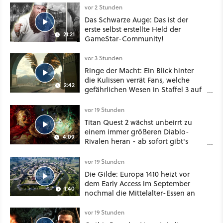
vor 2 Stunden
Das Schwarze Auge: Das ist der
erste selbst erstellte Held der
21:21
GameStar-Community!
vor 3 Stunden
Ringe der Macht: Ein Blick hinter
die Kulissen verrät Fans, welche
2:42
gefährlichen Wesen in Staffel 3 auf
sie warten
vor 19 Stunden
Titan Quest 2 wächst unbeirrt zu
einem immer größeren Diablo-
4:09
Rivalen heran - ab sofort gibt's
sogar eine richtige Beschwörer-
Klasse
vor 19 Stunden
Die Gilde: Europa 1410 heizt vor
dem Early Access im September
1:40
nochmal die Mittelalter-Essen an
vor 19 Stunden