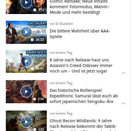
Gothic Remake: Neue Inhalte
kommen! Fotomodus, Marvin-
3:13
Mode und mehr bestätigt
vor 21 Stunden
Die bittere Wahrheit über AAA-
Spiele
26:22
vor einem Tag
8 Jahre nach Release haut uns
Assassin's Creed Odyssey immer
14:45
noch um - Und ist jetzt sogar
besser!
vor einem Tag
Das historische Rollenspiel
Expeditions: Samurai lässt euch ab
1:34
sofort japanischen Sengoku-Ära
aufmischen - wahlweise mit Gewalt
oder Diplomatie
vor einem Tag
Ghost Recon Wildlands: 9 Jahre
nach Release bekommt der Taktik-
1:33