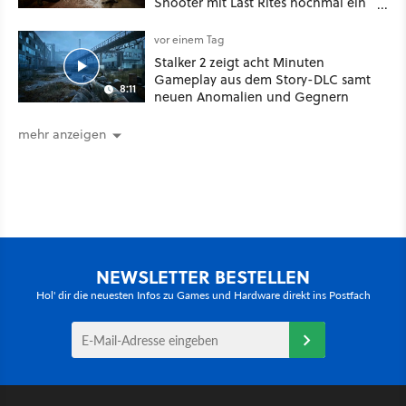
Shooter mit Last Rites nochmal ein
dickes Update
vor einem Tag
Stalker 2 zeigt acht Minuten
Gameplay aus dem Story-DLC samt
8:11
neuen Anomalien und Gegnern
mehr anzeigen
NEWSLETTER BESTELLEN
Hol' dir die neuesten Infos zu Games und Hardware direkt ins Postfach