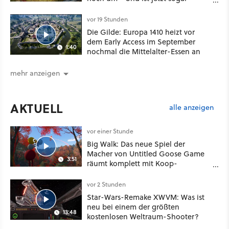
besser!
vor 19 Stunden
Die Gilde: Europa 1410 heizt vor
dem Early Access im September
1:40
nochmal die Mittelalter-Essen an
mehr anzeigen
AKTUELL
alle anzeigen
vor einer Stunde
Big Walk: Das neue Spiel der
Macher von Untitled Goose Game
3:51
räumt komplett mit Koop-
Konventionen auf
vor 2 Stunden
Star-Wars-Remake XWVM: Was ist
neu bei einem der größten
13:48
kostenlosen Weltraum-Shooter?