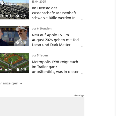
möglichst vorsichtig Kohle
13.04.2025
aus
Im Dienste der
Wissenschaft: Massenhaft
71
8
0:54
schwarze Bälle werden in
ein Wasserreservoir
geschüttet
vor 6 Stunden
Neu auf Apple TV: Im
August 2026 gehen mit Ted
0:29
Lasso und Dark Matter
gleich zwei große Serien-
Highlights weiter
vor 5 Tagen
Metropolis 1998 zeigt euch
im Trailer ganz
6
6
3:29
unprätentiös, was in dieser
Städtebausimulation alles
möglich ist
r anzeigen