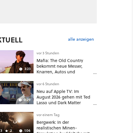
KTUELL
alle anzeigen
vor 3 Stunden
Mafia: The Old Country
bekommt neue Messer,
1
3:23
Knarren, Autos und
Aufgaben - Der erste DLC
hat mehr dabei als nur
vor 6 Stunden
Story
Neu auf Apple TV: Im
August 2026 gehen mit Ted
0:29
Lasso und Dark Matter
gleich zwei große Serien-
Highlights weiter
vor einem Tag
Bergwerk: In der
realistischen Minen-
3
2
1:06