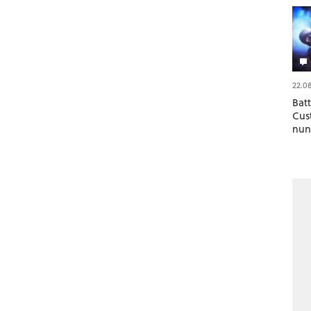
22.0
Batt
Cus
nun
Trai
Anp
fun