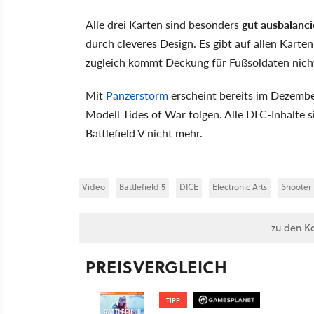
Alle drei Karten sind besonders
gut ausbalanci
durch cleveres Design. Es gibt auf allen Kart
zugleich kommt Deckung für Fußsoldaten nicht
Mit
Panzerstorm
erscheint bereits im Dezember
Modell Tides of War folgen. Alle DLC-Inhalte s
Battlefield V nicht mehr.
Video
Battlefield 5
DICE
Electronic Arts
Shooter
zu den K
PREISVERGLEICH
TIPP