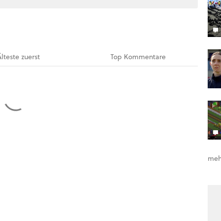
Älteste
zuerst
Top
Kommentare
meh