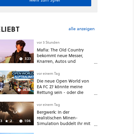
Mehr zum Spiel
LIEBT
alle anzeigen
vor 3 Stunden
Mafia: The Old Country
bekommt neue Messer,
1
3:23
Knarren, Autos und
Aufgaben - Der erste DLC
hat mehr dabei als nur
vor einem Tag
Story
Die neue Open World von
EA FC 27 könnte meine
17
14:38
Rettung sein - oder die
komplette Hölle!
vor einem Tag
Bergwerk: In der
realistischen Minen-
3
2
1:06
Simulation buddelt ihr mit
dicken Maschinen