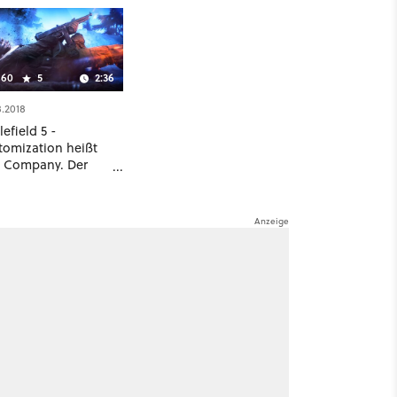
60
5
2:36
8.2018
lefield 5 -
tomization heißt
 Company. Der
ler erklärt, wie die
assungen
ktionieren