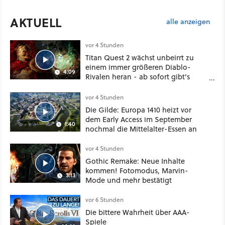
AKTUELL
alle anzeigen
vor 4 Stunden
Titan Quest 2 wächst unbeirrt zu
einem immer größeren Diablo-
4:09
Rivalen heran - ab sofort gibt's
sogar eine richtige Beschwörer-
Klasse
vor 4 Stunden
Die Gilde: Europa 1410 heizt vor
dem Early Access im September
1:40
nochmal die Mittelalter-Essen an
vor 4 Stunden
Gothic Remake: Neue Inhalte
kommen! Fotomodus, Marvin-
3:13
Mode und mehr bestätigt
vor 6 Stunden
Die bittere Wahrheit über AAA-
Spiele