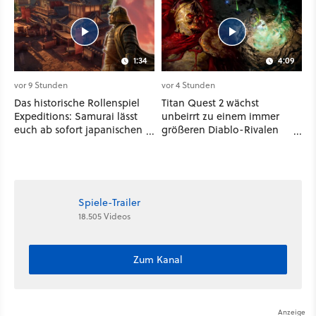
1:34
4:09
vor 9 Stunden
vor 4 Stunden
Das historische Rollenspiel
Titan Quest 2 wächst
Expeditions: Samurai lässt
unbeirrt zu einem immer
euch ab sofort japanischen
größeren Diablo-Rivalen
Sengoku-Ära aufmischen -
heran - ab sofort gibt's
wahlweise mit Gewalt oder
sogar eine richtige
Diplomatie
Beschwörer-Klasse
Spiele-Trailer
18.505 Videos
Zum Kanal