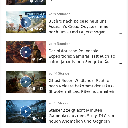
26:22
vor 9 Stunden
8 Jahre nach Release haut uns
Assassin's Creed Odyssey immer
14:45
noch um - Und ist jetzt sogar
besser!
vor 9 Stunden
Das historische Rollenspiel
Expeditions: Samurai lässt euch ab
1:34
sofort japanischen Sengoku-Ära
aufmischen - wahlweise mit Gewalt
oder Diplomatie
vor 14 Stunden
Ghost Recon Wildlands: 9 Jahre
nach Release bekommt der Taktik-
1:33
Shooter mit Last Rites nochmal ein
dickes Update
vor 15 Stunden
Stalker 2 zeigt acht Minuten
Gameplay aus dem Story-DLC samt
8:11
neuen Anomalien und Gegnern