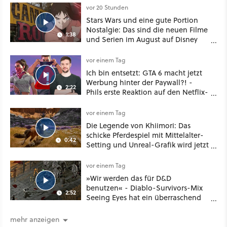
vor 20 Stunden
Stars Wars und eine gute Portion
Nostalgie: Das sind die neuen Filme
1:38
und Serien im August auf Disney
Plus
vor einem Tag
Ich bin entsetzt: GTA 6 macht jetzt
Werbung hinter der Paywall?! -
2:22
Phils erste Reaktion auf den Netflix-
Deal
vor einem Tag
Die Legende von Khiimori: Das
schicke Pferdespiel mit Mittelalter-
0:42
Setting und Unreal-Grafik wird jetzt
noch größer und gefährlicher
vor einem Tag
»Wir werden das für D&D
benutzen« - Diablo-Survivors-Mix
2:52
Seeing Eyes hat ein überraschend
nützliches Map-Tool
mehr anzeigen