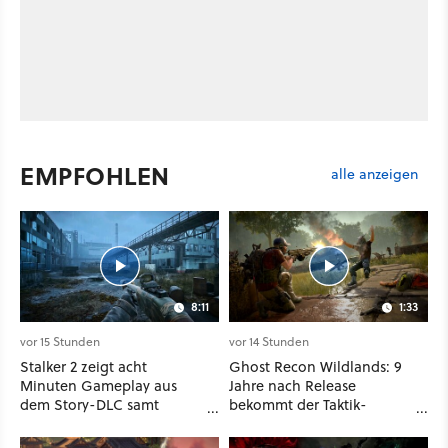
EMPFOHLEN
alle anzeigen
8:11
1:33
vor 15 Stunden
vor 14 Stunden
Stalker 2 zeigt acht
Ghost Recon Wildlands: 9
Minuten Gameplay aus
Jahre nach Release
dem Story-DLC samt
bekommt der Taktik-
neuen Anomalien und
Shooter mit Last Rites
Gegnern
nochmal ein dickes Update