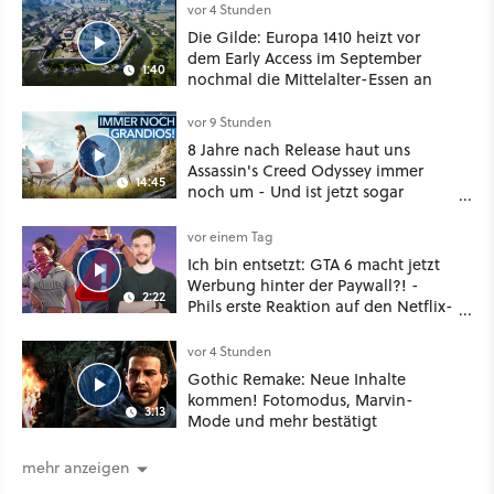
vor 4 Stunden
Die Gilde: Europa 1410 heizt vor
dem Early Access im September
1:40
nochmal die Mittelalter-Essen an
vor 9 Stunden
8 Jahre nach Release haut uns
Assassin's Creed Odyssey immer
14:45
noch um - Und ist jetzt sogar
besser!
vor einem Tag
Ich bin entsetzt: GTA 6 macht jetzt
Werbung hinter der Paywall?! -
2:22
Phils erste Reaktion auf den Netflix-
Deal
vor 4 Stunden
Gothic Remake: Neue Inhalte
kommen! Fotomodus, Marvin-
3:13
Mode und mehr bestätigt
mehr anzeigen