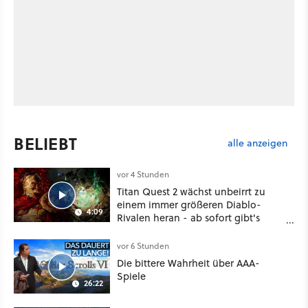
BELIEBT
alle anzeigen
vor 4 Stunden
Titan Quest 2 wächst unbeirrt zu
einem immer größeren Diablo-
4:09
Rivalen heran - ab sofort gibt's
sogar eine richtige Beschwörer-
Klasse
vor 6 Stunden
Die bittere Wahrheit über AAA-
Spiele
26:22