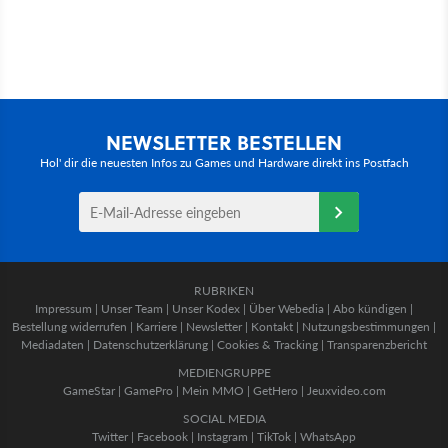
NEWSLETTER BESTELLEN
Hol' dir die neuesten Infos zu Games und Hardware direkt ins Postfach
RUBRIKEN
Impressum
|
Unser Team
|
Unser Kodex
|
Über Webedia
|
Abo kündigen
|
Bestellung widerrufen
|
Karriere
|
Newsletter
|
Kontakt
|
Nutzungsbestimmungen
|
Mediadaten
|
Datenschutzerklärung
|
Cookies & Tracking
|
Transparenzbericht
MEDIENGRUPPE
GameStar
|
GamePro
|
Mein MMO
|
GetHero
|
Jeuxvideo.com
SOCIAL MEDIA
Twitter
|
Facebook
|
Instagram
|
TikTok
|
WhatsApp