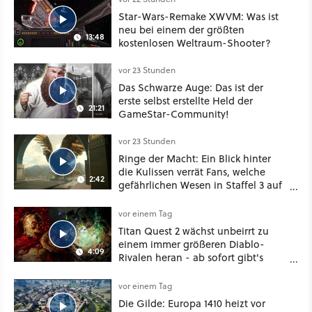
Star-Wars-Remake XWVM: Was ist
neu bei einem der größten
13:48
kostenlosen Weltraum-Shooter?
vor 23 Stunden
Das Schwarze Auge: Das ist der
erste selbst erstellte Held der
21:21
GameStar-Community!
vor 23 Stunden
Ringe der Macht: Ein Blick hinter
die Kulissen verrät Fans, welche
2:42
gefährlichen Wesen in Staffel 3 auf
sie warten
vor einem Tag
Titan Quest 2 wächst unbeirrt zu
einem immer größeren Diablo-
4:09
Rivalen heran - ab sofort gibt's
sogar eine richtige Beschwörer-
Klasse
vor einem Tag
Die Gilde: Europa 1410 heizt vor