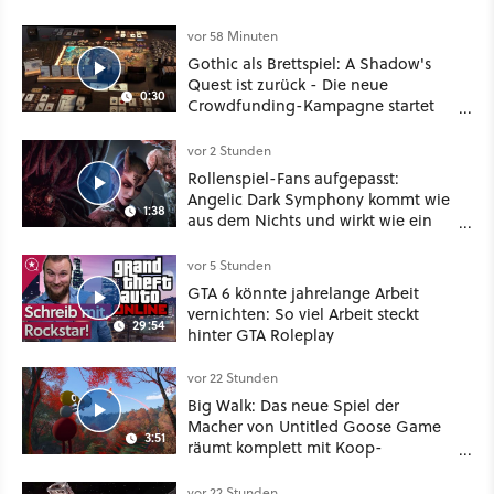
vor 58 Minuten
Gothic als Brettspiel: A Shadow's
Quest ist zurück - Die neue
0:30
Crowdfunding-Kampagne startet
im September
vor 2 Stunden
Rollenspiel-Fans aufgepasst:
Angelic Dark Symphony kommt wie
1:38
aus dem Nichts und wirkt wie ein
Mix aus Baldur's Gate 3, XCOM und
Mass Effect
vor 5 Stunden
GTA 6 könnte jahrelange Arbeit
vernichten: So viel Arbeit steckt
29:54
hinter GTA Roleplay
vor 22 Stunden
Big Walk: Das neue Spiel der
Macher von Untitled Goose Game
3:51
räumt komplett mit Koop-
Konventionen auf
vor 22 Stunden