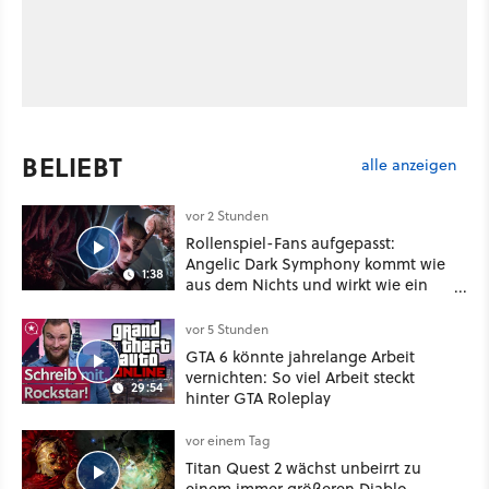
BELIEBT
alle anzeigen
vor 2 Stunden
Rollenspiel-Fans aufgepasst:
Angelic Dark Symphony kommt wie
1:38
aus dem Nichts und wirkt wie ein
Mix aus Baldur's Gate 3, XCOM und
Mass Effect
vor 5 Stunden
GTA 6 könnte jahrelange Arbeit
vernichten: So viel Arbeit steckt
29:54
hinter GTA Roleplay
vor einem Tag
Titan Quest 2 wächst unbeirrt zu
einem immer größeren Diablo-