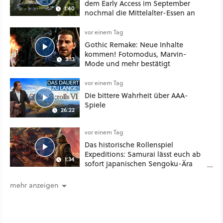
dem Early Access im September
1:40
nochmal die Mittelalter-Essen an
vor einem Tag
Gothic Remake: Neue Inhalte
kommen! Fotomodus, Marvin-
3:13
Mode und mehr bestätigt
vor einem Tag
Die bittere Wahrheit über AAA-
Spiele
26:22
vor einem Tag
Das historische Rollenspiel
Expeditions: Samurai lässt euch ab
1:34
sofort japanischen Sengoku-Ära
aufmischen - wahlweise mit Gewalt
oder Diplomatie
mehr anzeigen