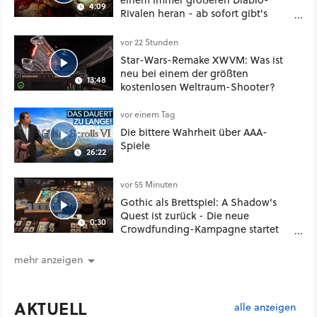
4:09
Rivalen heran - ab sofort gibt's
sogar eine richtige Beschwörer-
Klasse
vor 22 Stunden
Star-Wars-Remake XWVM: Was ist
neu bei einem der größten
13:48
kostenlosen Weltraum-Shooter?
vor einem Tag
Die bittere Wahrheit über AAA-
Spiele
26:22
vor 55 Minuten
Gothic als Brettspiel: A Shadow's
Quest ist zurück - Die neue
0:30
Crowdfunding-Kampagne startet
im September
mehr anzeigen
AKTUELL
alle anzeigen