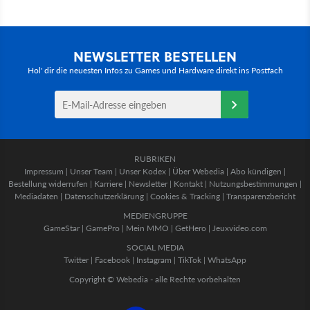
NEWSLETTER BESTELLEN
Hol' dir die neuesten Infos zu Games und Hardware direkt ins Postfach
RUBRIKEN
Impressum
|
Unser Team
|
Unser Kodex
|
Über Webedia
|
Abo kündigen
|
Bestellung widerrufen
|
Karriere
|
Newsletter
|
Kontakt
|
Nutzungsbestimmungen
|
Mediadaten
|
Datenschutzerklärung
|
Cookies & Tracking
|
Transparenzbericht
MEDIENGRUPPE
GameStar
|
GamePro
|
Mein MMO
|
GetHero
|
Jeuxvideo.com
SOCIAL MEDIA
Twitter
|
Facebook
|
Instagram
|
TikTok
|
WhatsApp
Copyright © Webedia - alle Rechte vorbehalten