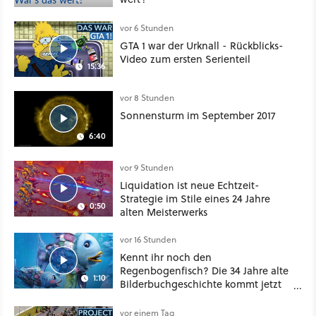
vor 6 Stunden
GTA 1 war der Urknall - Rückblicks-
Video zum ersten Serienteil
15:36
vor 8 Stunden
Sonnensturm im September 2017
6:40
vor 9 Stunden
Liquidation ist neue Echtzeit-
Strategie im Stile eines 24 Jahre
0:50
alten Meisterwerks
vor 16 Stunden
Kennt ihr noch den
Regenbogenfisch? Die 34 Jahre alte
1:10
Bilderbuchgeschichte kommt jetzt
als Puppenspiel ins Kino
vor einem Tag