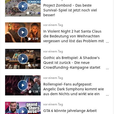
Project Zomboid - Das beste
Survival-Spiel ist jetzt noch viel
20:33
besser!
vor einem Tag
In Violent Night 2 hat Santa Claus
die Bedeutung von Weihnachten
2:24
vergessen und löst das Problem mit
viel roher Gewalt
vor einem Tag
Gothic als Brettspiel: A Shadow's
Quest ist zurück - Die neue
0:30
Crowdfunding-Kampagne startet
im September
vor einem Tag
Rollenspiel-Fans aufgepasst:
Angelic Dark Symphony kommt wie
1:38
aus dem Nichts und wirkt wie ein
Mix aus Baldur's Gate 3, XCOM und
Mass Effect
vor einem Tag
GTA 6 könnte jahrelange Arbeit