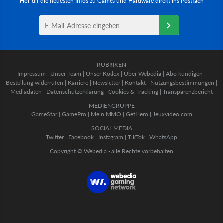
Hol' dir die neuesten Infos zu Games und Hardware direkt ins Postfach
RUBRIKEN
Impressum
|
Unser Team
|
Unser Kodex
|
Über Webedia
|
Abo kündigen
|
Bestellung widerrufen
|
Karriere
|
Newsletter
|
Kontakt
|
Nutzungsbestimmungen
|
Mediadaten
|
Datenschutzerklärung
|
Cookies & Tracking
|
Transparenzbericht
MEDIENGRUPPE
GameStar
|
GamePro
|
Mein MMO
|
GetHero
|
Jeuxvideo.com
SOCIAL MEDIA
Twitter
|
Facebook
|
Instagram
|
TikTok
|
WhatsApp
Copyright © Webedia - alle Rechte vorbehalten