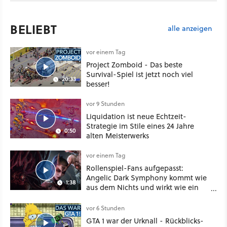
BELIEBT
alle anzeigen
vor einem Tag
Project Zomboid - Das beste
Survival-Spiel ist jetzt noch viel
20:33
besser!
vor 9 Stunden
Liquidation ist neue Echtzeit-
Strategie im Stile eines 24 Jahre
0:50
alten Meisterwerks
vor einem Tag
Rollenspiel-Fans aufgepasst:
Angelic Dark Symphony kommt wie
1:38
aus dem Nichts und wirkt wie ein
Mix aus Baldur's Gate 3, XCOM und
Mass Effect
vor 6 Stunden
GTA 1 war der Urknall - Rückblicks-