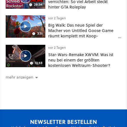
vernichten: So viel Arbeit steckt
29:54
hinter GTA Roleplay
vor 2 Tagen
Big Walk: Das neue Spiel der
Macher von Untitled Goose Game
3:51
räumt komplett mit Koop-
Konventionen auf
vor 2 Tagen
Star-Wars-Remake XWVM: Was ist
neu bei einem der größten
13:48
kostenlosen Weltraum-Shooter?
mehr anzeigen
NEWSLETTER BESTELLEN