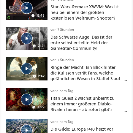
Star-Wars-Remake XWVM: Was ist
neu bei einem der größten
13:48
kostenlosen Weltraum-Shooter?
vor 17 Stunden
Das Schwarze Auge: Das ist der
erste selbst erstellte Held der
21:21
GameStar-Community!
vor 17 Stunden
Ringe der Macht: Ein Blick hinter
die Kulissen verrät Fans, welche
2:42
gefährlichen Wesen in Staffel 3 auf
sie warten
vor einem Tag
Titan Quest 2 wächst unbeirrt zu
einem immer größeren Diablo-
4:09
Rivalen heran - ab sofort gibt's
sogar eine richtige Beschwörer-
Klasse
vor einem Tag
Die Gilde: Europa 1410 heizt vor