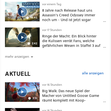
vor einem Tag
8 Jahre nach Release haut uns
Assassin's Creed Odyssey immer
14:45
noch um - Und ist jetzt sogar
besser!
vor 17 Stunden
Ringe der Macht: Ein Blick hinter
die Kulissen verrät Fans, welche
2:42
gefährlichen Wesen in Staffel 3 auf
sie warten
mehr anzeigen
AKTUELL
alle anzeigen
vor 16 Stunden
Big Walk: Das neue Spiel der
Macher von Untitled Goose Game
3:51
räumt komplett mit Koop-
Konventionen auf
vor 16 Stunden