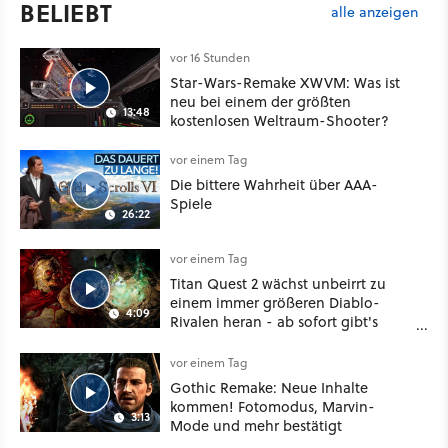
BELIEBT
alle anzeigen
vor 16 Stunden
Star-Wars-Remake XWVM: Was ist
neu bei einem der größten
13:48
kostenlosen Weltraum-Shooter?
vor einem Tag
Die bittere Wahrheit über AAA-
Spiele
26:22
vor einem Tag
Titan Quest 2 wächst unbeirrt zu
einem immer größeren Diablo-
4:09
Rivalen heran - ab sofort gibt's
sogar eine richtige Beschwörer-
Klasse
vor einem Tag
Gothic Remake: Neue Inhalte
kommen! Fotomodus, Marvin-
3:13
Mode und mehr bestätigt