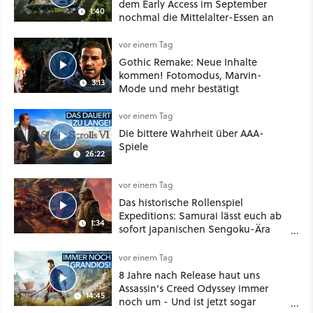
dem Early Access im September
1:40
nochmal die Mittelalter-Essen an
vor einem Tag
Gothic Remake: Neue Inhalte
kommen! Fotomodus, Marvin-
3:13
Mode und mehr bestätigt
vor einem Tag
Die bittere Wahrheit über AAA-
Spiele
26:22
vor einem Tag
Das historische Rollenspiel
Expeditions: Samurai lässt euch ab
1:34
sofort japanischen Sengoku-Ära
aufmischen - wahlweise mit Gewalt
oder Diplomatie
vor einem Tag
8 Jahre nach Release haut uns
Assassin's Creed Odyssey immer
14:45
noch um - Und ist jetzt sogar