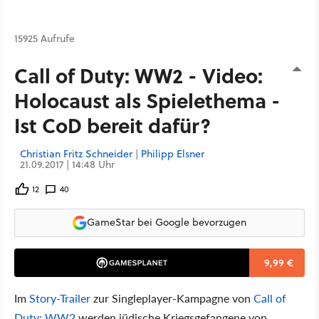
15925 Aufrufe
Call of Duty: WW2 - Video:
Holocaust als Spielethema -
Ist CoD bereit dafür?
Christian Fritz Schneider
|
Philipp Elsner
21.09.2017 | 14:48 Uhr
12
40
GameStar bei Google bevorzugen
9,99 €
Im
Story-Trailer
zur Singleplayer-Kampagne von
Call of
Duty: WW2
werden jüdische Kriegsgefangene von