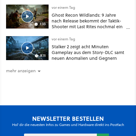
besser!
vor einem Tag
Ghost Recon Wildlands: 9 Jahre
nach Release bekommt der Taktik-
1:33
Shooter mit Last Rites nochmal ein
dickes Update
vor einem Tag
Stalker 2 zeigt acht Minuten
Gameplay aus dem Story-DLC samt
8:11
neuen Anomalien und Gegnern
mehr anzeigen
NEWSLETTER BESTELLEN
Hol' dir die neuesten Infos zu Games und Hardware direkt ins Postfach