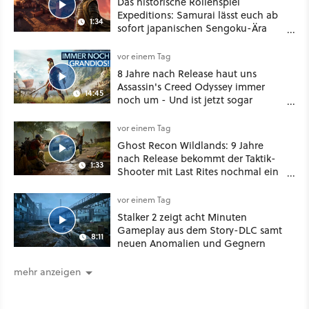
Das historische Rollenspiel
Expeditions: Samurai lässt euch ab
1:34
sofort japanischen Sengoku-Ära
aufmischen - wahlweise mit Gewalt
oder Diplomatie
vor einem Tag
8 Jahre nach Release haut uns
Assassin's Creed Odyssey immer
14:45
noch um - Und ist jetzt sogar
besser!
vor einem Tag
Ghost Recon Wildlands: 9 Jahre
nach Release bekommt der Taktik-
1:33
Shooter mit Last Rites nochmal ein
dickes Update
vor einem Tag
Stalker 2 zeigt acht Minuten
Gameplay aus dem Story-DLC samt
8:11
neuen Anomalien und Gegnern
mehr anzeigen