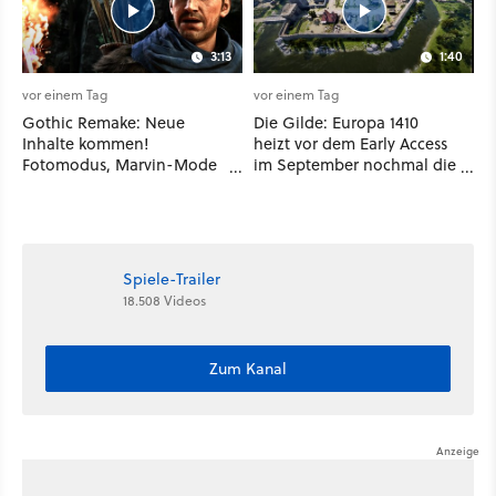
3:13
1:40
vor einem Tag
vor einem Tag
Gothic Remake: Neue
Die Gilde: Europa 1410
Inhalte kommen!
heizt vor dem Early Access
Fotomodus, Marvin-Mode
im September nochmal die
und mehr bestätigt
Mittelalter-Essen an
Spiele-Trailer
18.508 Videos
Zum Kanal