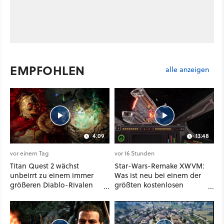
EMPFOHLEN
alle anzeigen
4:09
13:48
vor einem Tag
vor 16 Stunden
Titan Quest 2 wächst
Star-Wars-Remake XWVM:
unbeirrt zu einem immer
Was ist neu bei einem der
größeren Diablo-Rivalen
größten kostenlosen
heran - ab sofort gibt's
Weltraum-Shooter?
sogar eine richtige
Beschwörer-Klasse