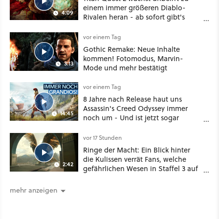
einem immer größeren Diablo-
4:09
Rivalen heran - ab sofort gibt's
sogar eine richtige Beschwörer-
Klasse
vor einem Tag
Gothic Remake: Neue Inhalte
kommen! Fotomodus, Marvin-
3:13
Mode und mehr bestätigt
vor einem Tag
8 Jahre nach Release haut uns
Assassin's Creed Odyssey immer
14:45
noch um - Und ist jetzt sogar
besser!
vor 17 Stunden
Ringe der Macht: Ein Blick hinter
die Kulissen verrät Fans, welche
2:42
gefährlichen Wesen in Staffel 3 auf
sie warten
mehr anzeigen