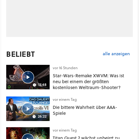
BELIEBT
alle anzeigen
vor 16 Stunden
Star-Wars-Remake XWVM: Was ist
neu bei einem der größten
13:48
kostenlosen Weltraum-Shooter?
vor einem Tag
Die bittere Wahrheit über AAA-
Spiele
26:22
vor einem Tag
Titan Quest 2 wächst unbeirrt zu