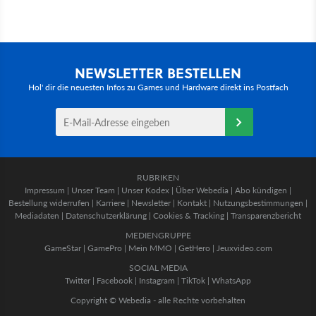
NEWSLETTER BESTELLEN
Hol' dir die neuesten Infos zu Games und Hardware direkt ins Postfach
RUBRIKEN
Impressum
|
Unser Team
|
Unser Kodex
|
Über Webedia
|
Abo kündigen
|
Bestellung widerrufen
|
Karriere
|
Newsletter
|
Kontakt
|
Nutzungsbestimmungen
|
Mediadaten
|
Datenschutzerklärung
|
Cookies & Tracking
|
Transparenzbericht
MEDIENGRUPPE
GameStar
|
GamePro
|
Mein MMO
|
GetHero
|
Jeuxvideo.com
SOCIAL MEDIA
Twitter
|
Facebook
|
Instagram
|
TikTok
|
WhatsApp
Copyright © Webedia - alle Rechte vorbehalten