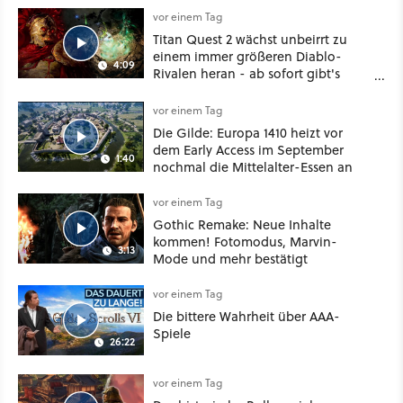
vor einem Tag
Titan Quest 2 wächst unbeirrt zu
einem immer größeren Diablo-
4:09
Rivalen heran - ab sofort gibt's
sogar eine richtige Beschwörer-
Klasse
vor einem Tag
Die Gilde: Europa 1410 heizt vor
dem Early Access im September
1:40
nochmal die Mittelalter-Essen an
vor einem Tag
Gothic Remake: Neue Inhalte
kommen! Fotomodus, Marvin-
3:13
Mode und mehr bestätigt
vor einem Tag
Die bittere Wahrheit über AAA-
Spiele
26:22
vor einem Tag