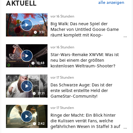
AKTUELL
alle anzeigen
vor 16 Stunden
Big Walk: Das neue Spiel der
Macher von Untitled Goose Game
3:51
räumt komplett mit Koop-
Konventionen auf
vor 16 Stunden
Star-Wars-Remake XWVM: Was ist
neu bei einem der größten
13:48
kostenlosen Weltraum-Shooter?
vor 17 Stunden
Das Schwarze Auge: Das ist der
erste selbst erstellte Held der
21:21
GameStar-Community!
vor 17 Stunden
Ringe der Macht: Ein Blick hinter
die Kulissen verrät Fans, welche
2:42
gefährlichen Wesen in Staffel 3 auf
sie warten