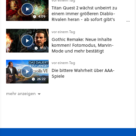
vor einem Tag
Titan Quest 2 wächst unbeirrt zu
einem immer größeren Diablo-
4:09
Rivalen heran - ab sofort gibt's
sogar eine richtige Beschwörer-
Klasse
vor einem Tag
Gothic Remake: Neue Inhalte
kommen! Fotomodus, Marvin-
3:13
Mode und mehr bestätigt
vor einem Tag
Die bittere Wahrheit über AAA-
Spiele
26:22
mehr anzeigen