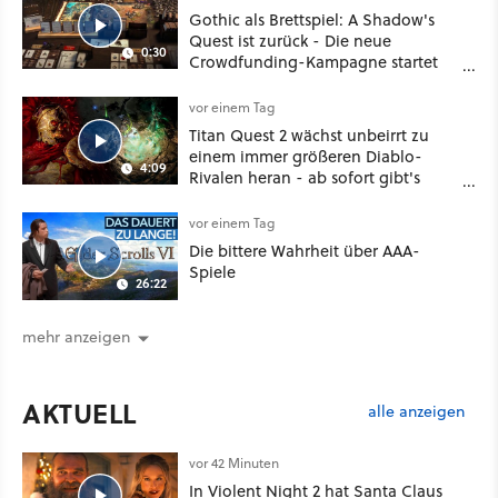
Gothic als Brettspiel: A Shadow's
Quest ist zurück - Die neue
0:30
Crowdfunding-Kampagne startet
im September
vor einem Tag
Titan Quest 2 wächst unbeirrt zu
einem immer größeren Diablo-
4:09
Rivalen heran - ab sofort gibt's
sogar eine richtige Beschwörer-
Klasse
vor einem Tag
Die bittere Wahrheit über AAA-
Spiele
26:22
mehr anzeigen
AKTUELL
alle anzeigen
vor 42 Minuten
In Violent Night 2 hat Santa Claus