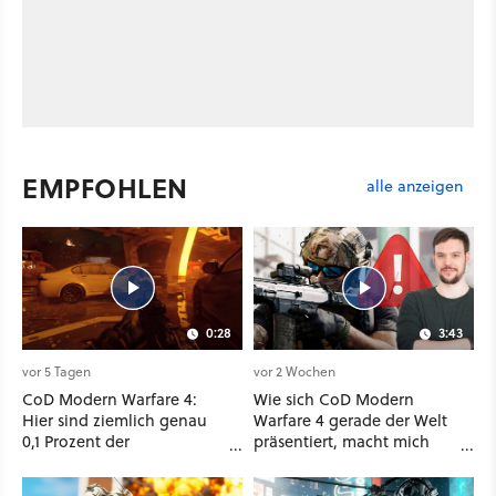
EMPFOHLEN
alle anzeigen
0:28
3:43
vor 5 Tagen
vor 2 Wochen
CoD Modern Warfare 4:
Wie sich CoD Modern
Hier sind ziemlich genau
Warfare 4 gerade der Welt
0,1 Prozent der
präsentiert, macht mich
Singleplayer-Kampagne
absolut fassungslos