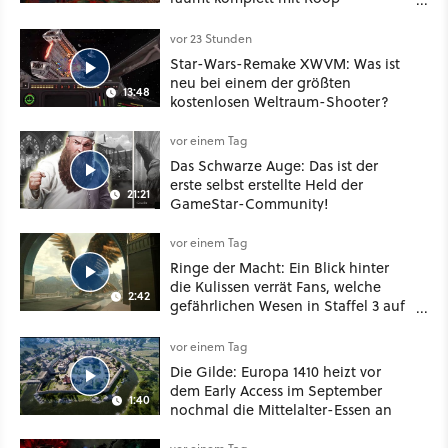
Konventionen auf
vor 23 Stunden
Star-Wars-Remake XWVM: Was ist
neu bei einem der größten
13:48
kostenlosen Weltraum-Shooter?
vor einem Tag
Das Schwarze Auge: Das ist der
erste selbst erstellte Held der
21:21
GameStar-Community!
vor einem Tag
Ringe der Macht: Ein Blick hinter
die Kulissen verrät Fans, welche
2:42
gefährlichen Wesen in Staffel 3 auf
sie warten
vor einem Tag
Die Gilde: Europa 1410 heizt vor
dem Early Access im September
1:40
nochmal die Mittelalter-Essen an