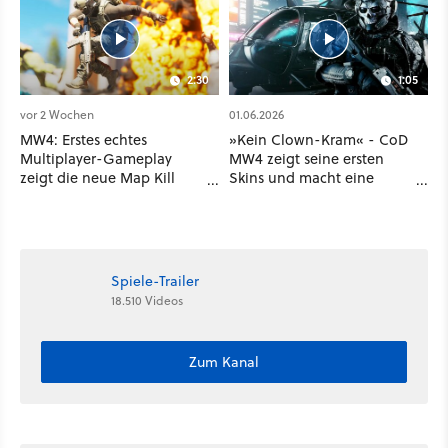
2:30
1:05
vor 2 Wochen
01.06.2026
MW4: Erstes echtes
»Kein Clown-Kram« - CoD
Multiplayer-Gameplay
MW4 zeigt seine ersten
zeigt die neue Map Kill
Skins und macht eine
Block, die in 600 Varianten
überraschend deutliche
kommt
Ansage
Spiele-Trailer
18.510 Videos
Zum Kanal