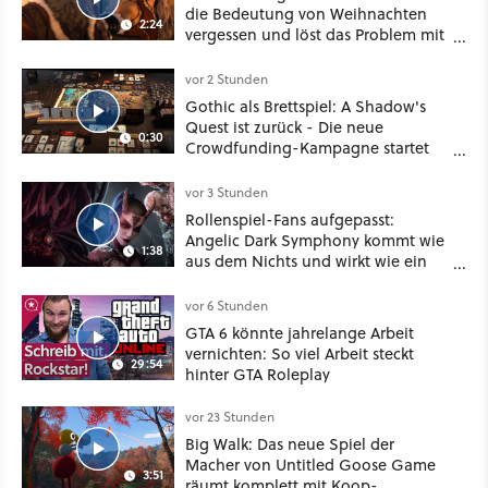
die Bedeutung von Weihnachten
2:24
vergessen und löst das Problem mit
viel roher Gewalt
vor 2 Stunden
Gothic als Brettspiel: A Shadow's
Quest ist zurück - Die neue
0:30
Crowdfunding-Kampagne startet
im September
vor 3 Stunden
Rollenspiel-Fans aufgepasst:
Angelic Dark Symphony kommt wie
1:38
aus dem Nichts und wirkt wie ein
Mix aus Baldur's Gate 3, XCOM und
Mass Effect
vor 6 Stunden
GTA 6 könnte jahrelange Arbeit
vernichten: So viel Arbeit steckt
29:54
hinter GTA Roleplay
vor 23 Stunden
Big Walk: Das neue Spiel der
Macher von Untitled Goose Game
3:51
räumt komplett mit Koop-