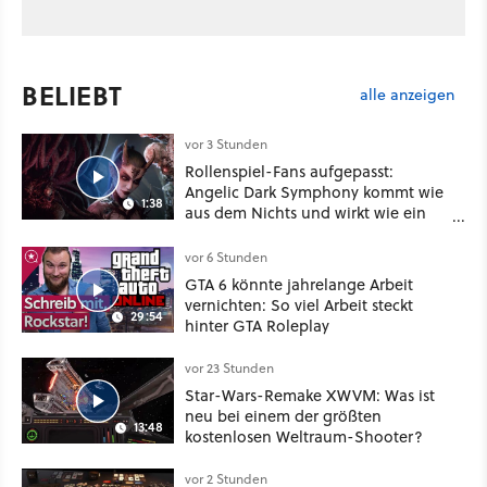
BELIEBT
alle anzeigen
vor 3 Stunden
Rollenspiel-Fans aufgepasst:
Angelic Dark Symphony kommt wie
1:38
aus dem Nichts und wirkt wie ein
Mix aus Baldur's Gate 3, XCOM und
Mass Effect
vor 6 Stunden
GTA 6 könnte jahrelange Arbeit
vernichten: So viel Arbeit steckt
29:54
hinter GTA Roleplay
vor 23 Stunden
Star-Wars-Remake XWVM: Was ist
neu bei einem der größten
13:48
kostenlosen Weltraum-Shooter?
vor 2 Stunden