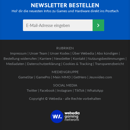
NEWSLETTER BESTELLEN
Hol' dir die neuesten Infos zu Games und Hardware direkt ins Postfach
RUBRIKEN
Impressum
|
Unser Team
|
Unser Kodex
|
Über Webedia
|
Abo kündigen
|
Bestellung widerrufen
|
Karriere
|
Newsletter
|
Kontakt
|
Nutzungsbestimmungen
|
Mediadaten
|
Datenschutzerklärung
|
Cookies & Tracking
|
Transparenzbericht
MEDIENGRUPPE
GameStar
|
GamePro
|
Mein MMO
|
GetHero
|
Jeuxvideo.com
SOCIAL MEDIA
Twitter
|
Facebook
|
Instagram
|
TikTok
|
WhatsApp
Copyright © Webedia - alle Rechte vorbehalten