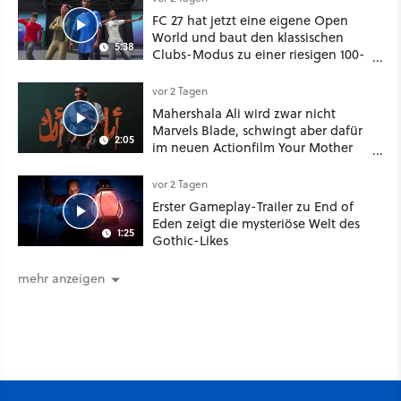
FC 27 hat jetzt eine eigene Open
World und baut den klassischen
5:38
Clubs-Modus zu einer riesigen 100-
Spieler-Sandbox aus
vor 2 Tagen
Mahershala Ali wird zwar nicht
Marvels Blade, schwingt aber dafür
2:05
im neuen Actionfilm Your Mother
Your Mother Your Mother das
Schwert
vor 2 Tagen
Erster Gameplay-Trailer zu End of
Eden zeigt die mysteriöse Welt des
1:25
Gothic-Likes
mehr anzeigen