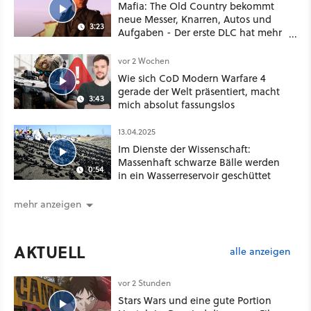
Mafia: The Old Country bekommt
neue Messer, Knarren, Autos und
3:23
Aufgaben - Der erste DLC hat mehr
dabei als nur Story
vor 2 Wochen
Wie sich CoD Modern Warfare 4
gerade der Welt präsentiert, macht
3:43
mich absolut fassungslos
13.04.2025
Im Dienste der Wissenschaft:
Massenhaft schwarze Bälle werden
0:54
in ein Wasserreservoir geschüttet
mehr anzeigen
AKTUELL
alle anzeigen
vor 2 Stunden
Stars Wars und eine gute Portion