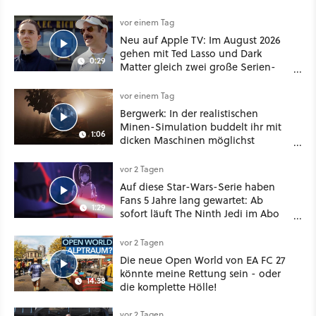
dabei als nur Story
vor einem Tag
Neu auf Apple TV: Im August 2026
gehen mit Ted Lasso und Dark
0:29
Matter gleich zwei große Serien-
Highlights weiter
vor einem Tag
Bergwerk: In der realistischen
Minen-Simulation buddelt ihr mit
1:06
dicken Maschinen möglichst
vorsichtig Kohle aus
vor 2 Tagen
Auf diese Star-Wars-Serie haben
Fans 5 Jahre lang gewartet: Ab
1:29
sofort läuft The Ninth Jedi im Abo
bei Disney Plus
vor 2 Tagen
Die neue Open World von EA FC 27
könnte meine Rettung sein - oder
14:38
die komplette Hölle!
vor 2 Tagen