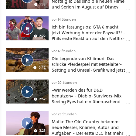
Nostalgie: Das sind die neuen Filme
1:38
und Serien im August auf Disney
Plus
vor 14 Stunden
Ich bin fassungslos: GTA 6 macht
jetzt Werbung hinter der Paywall?! -
2:22
Phils erste Reaktion auf den Netflix-
Deal
vor 17 Stunden
Die Legende von Khiimori: Das
schicke Pferdespiel mit Mittelalter-
0:42
Setting und Unreal-Grafik wird jetzt
noch größer und gefährlicher
vor 20 Stunden
»Wir werden das für D&D
benutzen« - Diablo-Survivors-Mix
2:52
Seeing Eyes hat ein überraschend
nützliches Map-Tool
vor 23 Stunden
Mafia: The Old Country bekommt
neue Messer, Knarren, Autos und
3:23
Aufgaben - Der erste DLC hat mehr