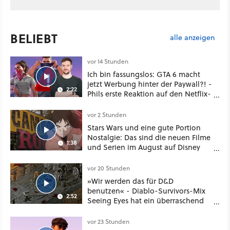
BELIEBT
alle anzeigen
vor 14 Stunden
Ich bin fassungslos: GTA 6 macht
jetzt Werbung hinter der Paywall?! -
2:22
Phils erste Reaktion auf den Netflix-
Deal
vor 2 Stunden
Stars Wars und eine gute Portion
Nostalgie: Das sind die neuen Filme
1:38
und Serien im August auf Disney
Plus
vor 20 Stunden
»Wir werden das für D&D
benutzen« - Diablo-Survivors-Mix
2:52
Seeing Eyes hat ein überraschend
nützliches Map-Tool
vor 23 Stunden