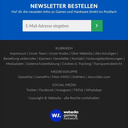
NEWSLETTER BESTELLEN
Hol' dir die neuesten Infos zu Games und Hardware direkt ins Postfach
RUBRIKEN
Impressum
|
Unser Team
|
Unser Kodex
|
Über Webedia
|
Abo kündigen
|
Bestellung widerrufen
|
Karriere
|
Newsletter
|
Kontakt
|
Nutzungsbestimmungen
|
Mediadaten
|
Datenschutzerklärung
|
Cookies & Tracking
|
Transparenzbericht
MEDIENGRUPPE
GameStar
|
GamePro
|
Mein MMO
|
GetHero
|
Jeuxvideo.com
SOCIAL MEDIA
Twitter
|
Facebook
|
Instagram
|
TikTok
|
WhatsApp
Copyright © Webedia - alle Rechte vorbehalten