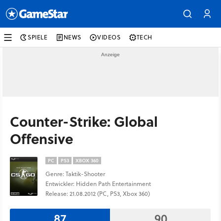
SPIELE
NEWS
VIDEOS
TECH
Counter-Strike: Global
Offensive
PC
PS3
XBOX 360
Genre: Taktik-Shooter
Entwickler: Hidden Path Entertainment
Release: 21.08.2012 (PC, PS3, Xbox 360)
87
90