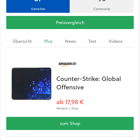
GameStar
Community
Preisvergleich
Übersicht
Plus
News
Test
Videos
Ar
Counter-Strike: Global
Offensive
ab 17,98 €
Versand s. Shop
zum Shop