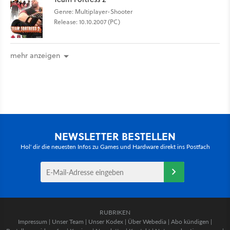
Genre: Multiplayer-Shooter
Release: 10.10.2007 (PC)
mehr anzeigen
NEWSLETTER BESTELLEN
Hol' dir die neuesten Infos zu Games und Hardware direkt ins Postfach
RUBRIKEN
Impressum
|
Unser Team
|
Unser Kodex
|
Über Webedia
|
Abo kündigen
|