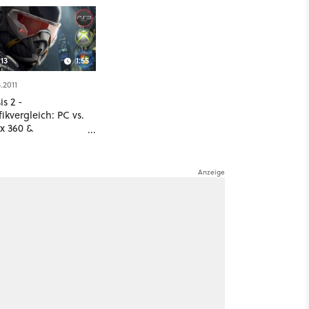
13
1:55
.2011
is 2 -
ikvergleich: PC vs.
x 360 &
Station 3