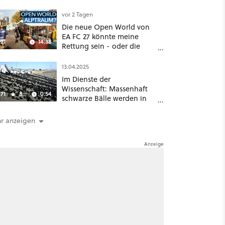
hat ein überraschend
nützliches Map-Tool
vor 2 Tagen
Die neue Open World von
EA FC 27 könnte meine
21
14:38
Rettung sein - oder die
komplette Hölle!
13.04.2025
Im Dienste der
Wissenschaft: Massenhaft
71
8
0:54
schwarze Bälle werden in
ein Wasserreservoir
geschüttet
r anzeigen