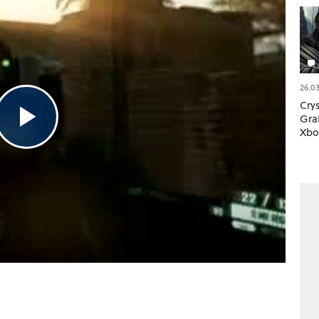
26.03
Crys
Graf
Xbo
Play