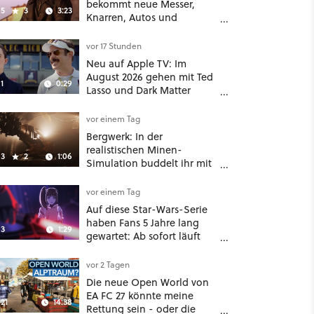
bekommt neue Messer,
5
3
3:23
Knarren, Autos und
Aufgaben - Der erste DLC
hat mehr dabei als nur
vor 17 Stunden
Story
Neu auf Apple TV: Im
August 2026 gehen mit Ted
1
0:29
Lasso und Dark Matter
gleich zwei große Serien-
Highlights weiter
vor einem Tag
Bergwerk: In der
realistischen Minen-
3
2
1:06
Simulation buddelt ihr mit
dicken Maschinen
möglichst vorsichtig Kohle
vor einem Tag
aus
Auf diese Star-Wars-Serie
haben Fans 5 Jahre lang
3
1:29
gewartet: Ab sofort läuft
The Ninth Jedi im Abo bei
Disney Plus
vor 2 Tagen
Die neue Open World von
EA FC 27 könnte meine
21
14:38
Rettung sein - oder die