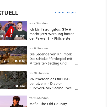
KTUELL
alle anzeigen
vor 4 Stunden
Ich bin fassungslos: GTA 6
macht jetzt Werbung hinter
34
1
2:22
der Paywall?! - Phils erste
Reaktion auf den Netflix-
Deal
vor 8 Stunden
Die Legende von Khiimori:
Das schicke Pferdespiel mit
1
3
0:42
Mittelalter-Setting und
Unreal-Grafik wird jetzt
noch größer und
vor 10 Stunden
gefährlicher
»Wir werden das für D&D
benutzen« - Diablo-
1
2:52
Survivors-Mix Seeing Eyes
hat ein überraschend
nützliches Map-Tool
vor 14 Stunden
Mafia: The Old Country