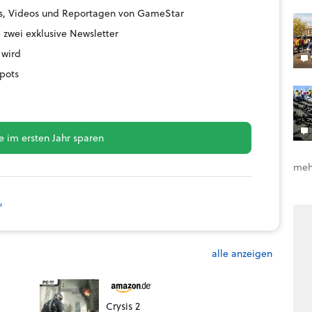
ides, Videos und Reportagen von GameStar
 zwei exklusive Newsletter
 wird
pots
 im ersten Jahr sparen
meh
.
alle anzeigen
Crysis 2