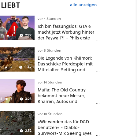
LIEBT
alle anzeigen
vor 4 Stunden
Ich bin fassungslos: GTA 6
macht jetzt Werbung hinter
31
1
2:22
der Paywall?! - Phils erste
Reaktion auf den Netflix-
Deal
vor 8 Stunden
Die Legende von Khiimori:
Das schicke Pferdespiel mit
1
3
0:42
Mittelalter-Setting und
Unreal-Grafik wird jetzt
noch größer und
vor 14 Stunden
gefährlicher
Mafia: The Old Country
bekommt neue Messer,
5
3
3:23
Knarren, Autos und
Aufgaben - Der erste DLC
hat mehr dabei als nur
vor 10 Stunden
Story
»Wir werden das für D&D
benutzen« - Diablo-
1
2:52
Survivors-Mix Seeing Eyes