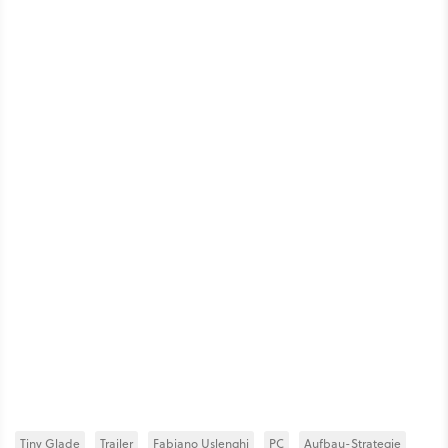
Tiny Glade
Trailer
Fabiano Uslenghi
PC
Aufbau-Strategie