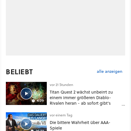
BELIEBT
alle anzeigen
vor 21 Stunden
Titan Quest 2 wächst unbeirrt zu
einem immer größeren Diablo-
4:09
Rivalen heran - ab sofort gibt's
sogar eine richtige Beschwörer-
Klasse
vor einem Tag
Die bittere Wahrheit über AAA-
Spiele
26:22