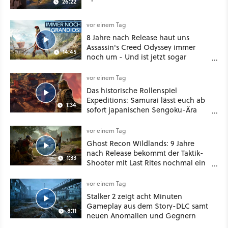
26:22
vor einem Tag
8 Jahre nach Release haut uns
Assassin's Creed Odyssey immer
14:45
noch um - Und ist jetzt sogar
besser!
vor einem Tag
Das historische Rollenspiel
Expeditions: Samurai lässt euch ab
1:34
sofort japanischen Sengoku-Ära
aufmischen - wahlweise mit Gewalt
oder Diplomatie
vor einem Tag
Ghost Recon Wildlands: 9 Jahre
nach Release bekommt der Taktik-
1:33
Shooter mit Last Rites nochmal ein
dickes Update
vor einem Tag
Stalker 2 zeigt acht Minuten
Gameplay aus dem Story-DLC samt
8:11
neuen Anomalien und Gegnern