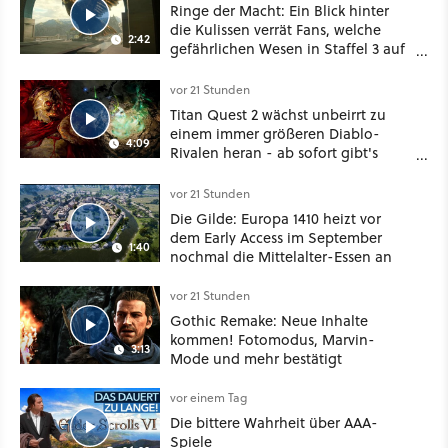
Ringe der Macht: Ein Blick hinter
die Kulissen verrät Fans, welche
2:42
gefährlichen Wesen in Staffel 3 auf
sie warten
vor 21 Stunden
Titan Quest 2 wächst unbeirrt zu
einem immer größeren Diablo-
4:09
Rivalen heran - ab sofort gibt's
sogar eine richtige Beschwörer-
Klasse
vor 21 Stunden
Die Gilde: Europa 1410 heizt vor
dem Early Access im September
1:40
nochmal die Mittelalter-Essen an
vor 21 Stunden
Gothic Remake: Neue Inhalte
kommen! Fotomodus, Marvin-
3:13
Mode und mehr bestätigt
vor einem Tag
Die bittere Wahrheit über AAA-
Spiele