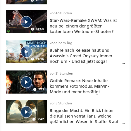
vor 4 Stunden
Star-Wars-Remake XWVM: Was ist
neu bei einem der größten
13:48
kostenlosen Weltraum-Shooter?
vor einem Tag
8 Jahre nach Release haut uns
Assassin's Creed Odyssey immer
14:45
noch um - Und ist jetzt sogar
besser!
vor 21 Stunden
Gothic Remake: Neue Inhalte
kommen! Fotomodus, Marvin-
3:13
Mode und mehr bestätigt
vor 5 Stunden
Ringe der Macht: Ein Blick hinter
die Kulissen verrät Fans, welche
2:42
gefährlichen Wesen in Staffel 3 auf
sie warten