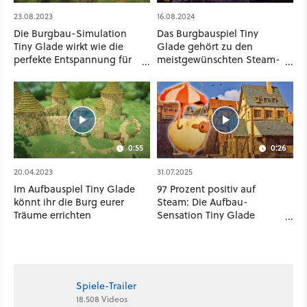
23.08.2023
16.08.2024
Die Burgbau-Simulation
Das Burgbauspiel Tiny
Tiny Glade wirkt wie die
Glade gehört zu den
perfekte Entspannung für
meistgewünschten Steam-
Mittlelater-Fans
Spielen, enthüllt Release-
Termin
0:55
0:26
20.04.2023
31.07.2025
Im Aufbauspiel Tiny Glade
97 Prozent positiv auf
könnt ihr die Burg eurer
Steam: Die Aufbau-
Träume errichten
Sensation Tiny Glade
bekommt jetzt etwas, das
niemand im Mittelalter
vermuten würde -
Achterbahnen
Spiele-Trailer
18.508 Videos