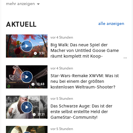
mehr anzeigen
AKTUELL
alle anzeigen
vor 4 Stunden
Big Walk: Das neue Spiel der
Macher von Untitled Goose Game
3:51
räumt komplett mit Koop-
Konventionen auf
vor 4 Stunden
Star-Wars-Remake XWVM: Was ist
neu bei einem der größten
13:48
kostenlosen Weltraum-Shooter?
vor 5 Stunden
Das Schwarze Auge: Das ist der
erste selbst erstellte Held der
21:21
GameStar-Community!
vor 5 Stunden