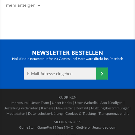
mehr anzeigen
NEWSLETTER BESTELLEN
Hol' dir die neuesten Infos zu Games und Hardware direkt ins Postfach
RUBRIKEN
Impressum
|
Unser Team
|
Unser Kodex
|
Über Webedia
|
Abo kündigen
|
Bestellung widerrufen
|
Karriere
|
Newsletter
|
Kontakt
|
Nutzungsbestimmungen
|
Mediadaten
|
Datenschutzerklärung
|
Cookies & Tracking
|
Transparenzbericht
MEDIENGRUPPE
GameStar
|
GamePro
|
Mein MMO
|
GetHero
|
Jeuxvideo.com