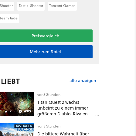
Shooter
Taktik-Shooter
Tencent Games
Team Jade
Preisvergleich
Mehr zum Spiel
LIEBT
alle anzeigen
vor 3 Stunden
Titan Quest 2 wächst
unbeirrt zu einem immer
1
2
4:09
größeren Diablo-Rivalen
heran - ab sofort gibt's
sogar eine richtige
vor 5 Stunden
Beschwörer-Klasse
Die bittere Wahrheit über