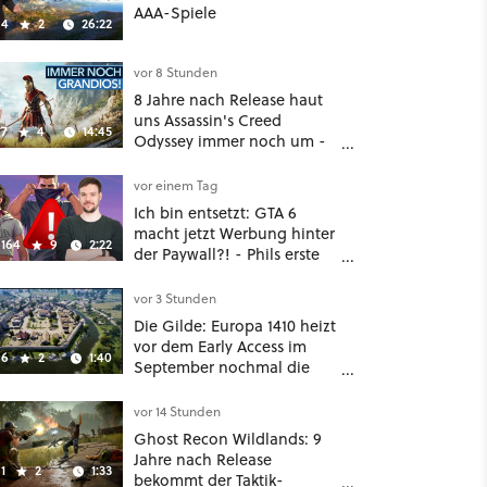
AAA-Spiele
4
2
26:22
vor 8 Stunden
8 Jahre nach Release haut
uns Assassin's Creed
7
4
14:45
Odyssey immer noch um -
Und ist jetzt sogar besser!
vor einem Tag
Ich bin entsetzt: GTA 6
macht jetzt Werbung hinter
164
9
2:22
der Paywall?! - Phils erste
Reaktion auf den Netflix-
Deal
vor 3 Stunden
Die Gilde: Europa 1410 heizt
vor dem Early Access im
6
2
1:40
September nochmal die
Mittelalter-Essen an
vor 14 Stunden
Ghost Recon Wildlands: 9
Jahre nach Release
1
2
1:33
bekommt der Taktik-