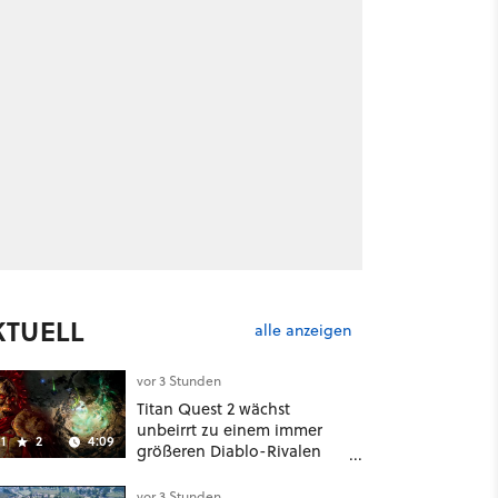
KTUELL
alle anzeigen
vor 3 Stunden
Titan Quest 2 wächst
unbeirrt zu einem immer
1
2
4:09
größeren Diablo-Rivalen
heran - ab sofort gibt's
sogar eine richtige
vor 3 Stunden