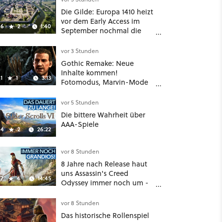
Beschwörer-Klasse
Die Gilde: Europa 1410 heizt
vor dem Early Access im
6
2
1:40
September nochmal die
Mittelalter-Essen an
vor 3 Stunden
Gothic Remake: Neue
Inhalte kommen!
1
1
3:13
Fotomodus, Marvin-Mode
und mehr bestätigt
vor 5 Stunden
Die bittere Wahrheit über
AAA-Spiele
4
2
26:22
vor 8 Stunden
8 Jahre nach Release haut
uns Assassin's Creed
7
4
14:45
Odyssey immer noch um -
Und ist jetzt sogar besser!
vor 8 Stunden
Das historische Rollenspiel