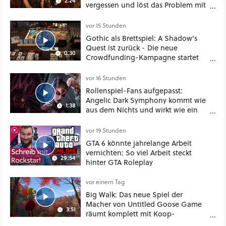
2:24
vergessen und löst das Problem mit
viel roher Gewalt
vor 15 Stunden
Gothic als Brettspiel: A Shadow's
Quest ist zurück - Die neue
0:30
Crowdfunding-Kampagne startet
im September
vor 16 Stunden
Rollenspiel-Fans aufgepasst:
Angelic Dark Symphony kommt wie
1:38
aus dem Nichts und wirkt wie ein
Mix aus Baldur's Gate 3, XCOM und
Mass Effect
vor 19 Stunden
GTA 6 könnte jahrelange Arbeit
vernichten: So viel Arbeit steckt
29:54
hinter GTA Roleplay
vor einem Tag
Big Walk: Das neue Spiel der
Macher von Untitled Goose Game
3:51
räumt komplett mit Koop-
Konventionen auf