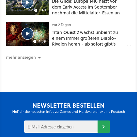
Die Gilde: Europa 1410 heizt vor
dem Early Access im September
1:40
nochmal die Mittelalter-Essen an
vor 2 Tagen
Titan Quest 2 wächst unbeirrt zu
einem immer größeren Diablo-
4:09
Rivalen heran - ab sofort gibt's
sogar eine richtige Beschwörer-
Klasse
mehr anzeigen
NEWSLETTER BESTELLEN
Hol' dir die neuesten Infos zu Games und Hardware direkt ins Postfach