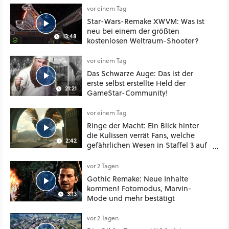
vor einem Tag
Star-Wars-Remake XWVM: Was ist
neu bei einem der größten
13:48
kostenlosen Weltraum-Shooter?
vor einem Tag
Das Schwarze Auge: Das ist der
erste selbst erstellte Held der
21:21
GameStar-Community!
vor einem Tag
Ringe der Macht: Ein Blick hinter
die Kulissen verrät Fans, welche
2:42
gefährlichen Wesen in Staffel 3 auf
sie warten
vor 2 Tagen
Gothic Remake: Neue Inhalte
kommen! Fotomodus, Marvin-
3:13
Mode und mehr bestätigt
vor 2 Tagen