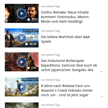
vor einem Tag
Gothic Remake: Neue Inhalte
kommen! Fotomodus, Marvin-
3:13
Mode und mehr bestätigt
vor einem Tag
Die bittere Wahrheit über AAA-
Spiele
26:22
vor einem Tag
Das historische Rollenspiel
Expeditions: Samurai lässt euch ab
1:34
sofort japanischen Sengoku-Ära
aufmischen - wahlweise mit Gewalt
oder Diplomatie
vor einem Tag
8 Jahre nach Release haut uns
Assassin's Creed Odyssey immer
14:45
noch um - Und ist jetzt sogar
besser!
vor einem Tag