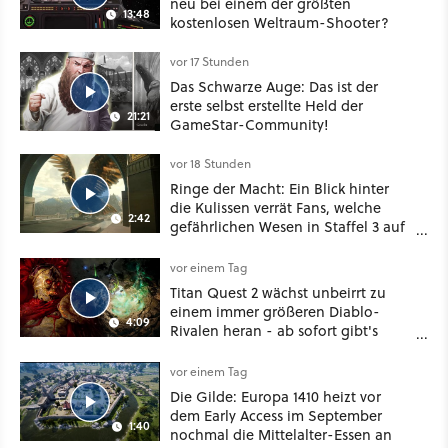
neu bei einem der größten
13:48
kostenlosen Weltraum-Shooter?
vor 17 Stunden
Das Schwarze Auge: Das ist der
erste selbst erstellte Held der
21:21
GameStar-Community!
vor 18 Stunden
Ringe der Macht: Ein Blick hinter
die Kulissen verrät Fans, welche
2:42
gefährlichen Wesen in Staffel 3 auf
sie warten
vor einem Tag
Titan Quest 2 wächst unbeirrt zu
einem immer größeren Diablo-
4:09
Rivalen heran - ab sofort gibt's
sogar eine richtige Beschwörer-
Klasse
vor einem Tag
Die Gilde: Europa 1410 heizt vor
dem Early Access im September
1:40
nochmal die Mittelalter-Essen an