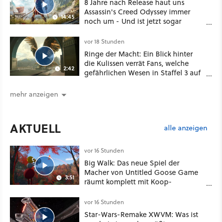
8 Jahre nach Release haut uns
Assassin's Creed Odyssey immer
14:45
noch um - Und ist jetzt sogar
besser!
vor 18 Stunden
Ringe der Macht: Ein Blick hinter
die Kulissen verrät Fans, welche
2:42
gefährlichen Wesen in Staffel 3 auf
sie warten
mehr anzeigen
AKTUELL
alle anzeigen
vor 16 Stunden
Big Walk: Das neue Spiel der
Macher von Untitled Goose Game
3:51
räumt komplett mit Koop-
Konventionen auf
vor 16 Stunden
Star-Wars-Remake XWVM: Was ist