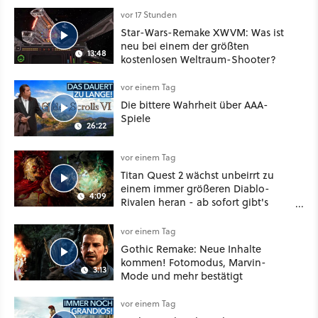
vor 17 Stunden
Star-Wars-Remake XWVM: Was ist
neu bei einem der größten
13:48
kostenlosen Weltraum-Shooter?
vor einem Tag
Die bittere Wahrheit über AAA-
Spiele
26:22
vor einem Tag
Titan Quest 2 wächst unbeirrt zu
einem immer größeren Diablo-
4:09
Rivalen heran - ab sofort gibt's
sogar eine richtige Beschwörer-
Klasse
vor einem Tag
Gothic Remake: Neue Inhalte
kommen! Fotomodus, Marvin-
3:13
Mode und mehr bestätigt
vor einem Tag