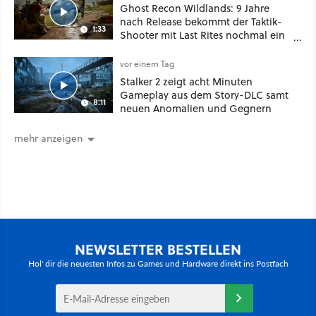
Ghost Recon Wildlands: 9 Jahre
nach Release bekommt der Taktik-
1:33
Shooter mit Last Rites nochmal ein
dickes Update
vor einem Tag
Stalker 2 zeigt acht Minuten
Gameplay aus dem Story-DLC samt
8:11
neuen Anomalien und Gegnern
mehr anzeigen
NEWSLETTER BESTELLEN
Hol' dir die neuesten Infos zu Games und Hardware direkt ins Postfach