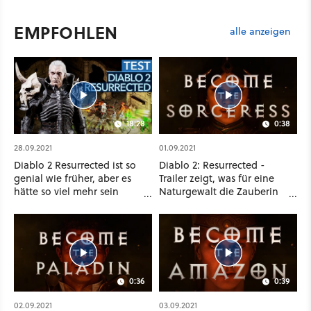
EMPFOHLEN
alle anzeigen
18:28
0:38
28.09.2021
01.09.2021
Diablo 2 Resurrected ist so
Diablo 2: Resurrected -
genial wie früher, aber es
Trailer zeigt, was für eine
hätte so viel mehr sein
Naturgewalt die Zauberin
können!
ist
0:36
0:39
02.09.2021
03.09.2021