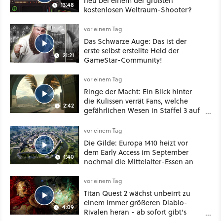
neu bei einem der größten
13:48
kostenlosen Weltraum-Shooter?
vor einem Tag
Das Schwarze Auge: Das ist der
erste selbst erstellte Held der
21:21
GameStar-Community!
vor einem Tag
Ringe der Macht: Ein Blick hinter
die Kulissen verrät Fans, welche
2:42
gefährlichen Wesen in Staffel 3 auf
sie warten
vor einem Tag
Die Gilde: Europa 1410 heizt vor
dem Early Access im September
1:40
nochmal die Mittelalter-Essen an
vor einem Tag
Titan Quest 2 wächst unbeirrt zu
einem immer größeren Diablo-
4:09
Rivalen heran - ab sofort gibt's