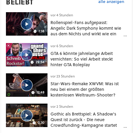
BELIEBT
alle anzeigen
vor 4 Stunden
Rollenspiel-Fans aufgepasst:
Angelic Dark Symphony kommt wie
1:38
aus dem Nichts und wirkt wie ein
Mix aus Baldur's Gate 3, XCOM und
Mass Effect
vor 6 Stunden
GTA 6 könnte jahrelange Arbeit
vernichten: So viel Arbeit steckt
29:54
hinter GTA Roleplay
vor 23 Stunden
Star-Wars-Remake XWVM: Was ist
neu bei einem der größten
13:48
kostenlosen Weltraum-Shooter?
vor 2 Stunden
Gothic als Brettspiel: A Shadow's
Quest ist zurück - Die neue
0:30
Crowdfunding-Kampagne startet
im September