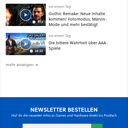
sogar eine richtige Beschwörer-
Klasse
vor einem Tag
Gothic Remake: Neue Inhalte
kommen! Fotomodus, Marvin-
3:13
Mode und mehr bestätigt
vor einem Tag
Die bittere Wahrheit über AAA-
Spiele
26:22
mehr anzeigen
NEWSLETTER BESTELLEN
Hol' dir die neuesten Infos zu Games und Hardware direkt ins Postfach