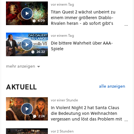
vor einem Tag
Titan Quest 2 wächst unbeirrt zu
einem immer größeren Diablo-
4:09
Rivalen heran - ab sofort gibt's
sogar eine richtige Beschwörer-
Klasse
vor einem Tag
Die bittere Wahrheit über AAA-
Spiele
26:22
mehr anzeigen
AKTUELL
alle anzeigen
vor einer Stunde
In Violent Night 2 hat Santa Claus
die Bedeutung von Weihnachten
2:24
vergessen und löst das Problem mit
viel roher Gewalt
vor 2 Stunden