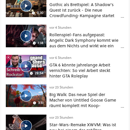
Gothic als Brettspiel: A Shadow's
Quest ist zurück - Die neue
0:30
Crowdfunding-Kampagne startet
im September
vor 4 Stunden
Rollenspiel-Fans aufgepasst:
Angelic Dark Symphony kommt wie
1:38
aus dem Nichts und wirkt wie ein
Mix aus Baldur's Gate 3, XCOM und
Mass Effect
vor 6 Stunden
GTA 6 könnte jahrelange Arbeit
vernichten: So viel Arbeit steckt
29:54
hinter GTA Roleplay
vor 23 Stunden
Big Walk: Das neue Spiel der
Macher von Untitled Goose Game
3:51
räumt komplett mit Koop-
Konventionen auf
vor 23 Stunden
Star-Wars-Remake XWVM: Was ist