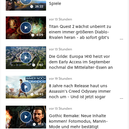
Spiele
26:22
vor 13 Stunden
Titan Quest 2 wächst unbeirrt zu
einem immer größeren Diablo-
4:09
Rivalen heran - ab sofort gibt's
sogar eine richtige Beschwörer-
Klasse
vor 13 Stunden
Die Gilde: Europa 1410 heizt vor
dem Early Access im September
1:40
nochmal die Mittelalter-Essen an
vor 19 Stunden
8 Jahre nach Release haut uns
Assassin's Creed Odyssey immer
14:45
noch um - Und ist jetzt sogar
besser!
vor 13 Stunden
Gothic Remake: Neue Inhalte
kommen! Fotomodus, Marvin-
3:13
Mode und mehr bestätigt