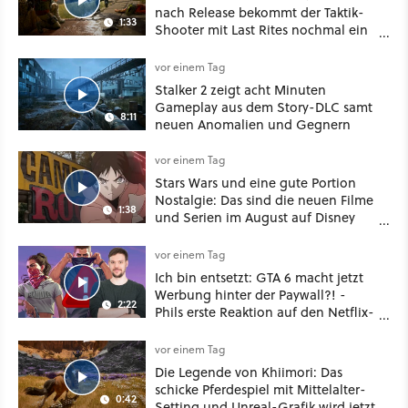
nach Release bekommt der Taktik-
1:33
Shooter mit Last Rites nochmal ein
dickes Update
vor einem Tag
Stalker 2 zeigt acht Minuten
Gameplay aus dem Story-DLC samt
8:11
neuen Anomalien und Gegnern
vor einem Tag
Stars Wars und eine gute Portion
Nostalgie: Das sind die neuen Filme
1:38
und Serien im August auf Disney
Plus
vor einem Tag
Ich bin entsetzt: GTA 6 macht jetzt
Werbung hinter der Paywall?! -
2:22
Phils erste Reaktion auf den Netflix-
Deal
vor einem Tag
Die Legende von Khiimori: Das
schicke Pferdespiel mit Mittelalter-
0:42
Setting und Unreal-Grafik wird jetzt