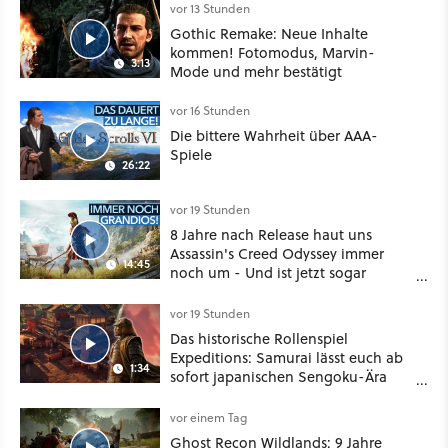
vor 13 Stunden
Gothic Remake: Neue Inhalte
kommen! Fotomodus, Marvin-
3:13
Mode und mehr bestätigt
vor 16 Stunden
Die bittere Wahrheit über AAA-
Spiele
26:22
vor 19 Stunden
8 Jahre nach Release haut uns
Assassin's Creed Odyssey immer
14:45
noch um - Und ist jetzt sogar
besser!
vor 19 Stunden
Das historische Rollenspiel
Expeditions: Samurai lässt euch ab
1:34
sofort japanischen Sengoku-Ära
aufmischen - wahlweise mit Gewalt
oder Diplomatie
vor einem Tag
Ghost Recon Wildlands: 9 Jahre