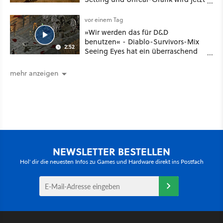
noch größer und gefährlicher
vor einem Tag
»Wir werden das für D&D
benutzen« - Diablo-Survivors-Mix
2:52
Seeing Eyes hat ein überraschend
nützliches Map-Tool
mehr anzeigen
NEWSLETTER BESTELLEN
Hol' dir die neuesten Infos zu Games und Hardware direkt ins Postfach