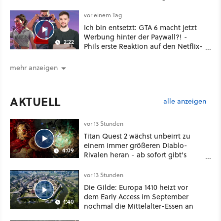
vor einem Tag
Ich bin entsetzt: GTA 6 macht jetzt
Werbung hinter der Paywall?! -
2:22
Phils erste Reaktion auf den Netflix-
Deal
mehr anzeigen
AKTUELL
alle anzeigen
vor 13 Stunden
Titan Quest 2 wächst unbeirrt zu
einem immer größeren Diablo-
4:09
Rivalen heran - ab sofort gibt's
sogar eine richtige Beschwörer-
Klasse
vor 13 Stunden
Die Gilde: Europa 1410 heizt vor
dem Early Access im September
1:40
nochmal die Mittelalter-Essen an