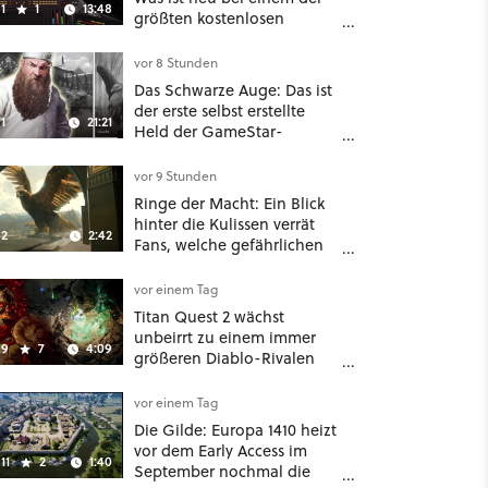
1
1
13:48
größten kostenlosen
Weltraum-Shooter?
vor 8 Stunden
Das Schwarze Auge: Das ist
der erste selbst erstellte
1
21:21
Held der GameStar-
Community!
vor 9 Stunden
Ringe der Macht: Ein Blick
hinter die Kulissen verrät
2
2:42
Fans, welche gefährlichen
Wesen in Staffel 3 auf sie
warten
vor einem Tag
Titan Quest 2 wächst
unbeirrt zu einem immer
9
7
4:09
größeren Diablo-Rivalen
heran - ab sofort gibt's
sogar eine richtige
vor einem Tag
Beschwörer-Klasse
Die Gilde: Europa 1410 heizt
vor dem Early Access im
11
2
1:40
September nochmal die