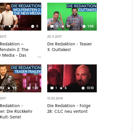
139
215
0
13
30
1:06
.2017
25.11.2017
 Redaktion –
Die Redaktion - Teaser
fenstein 2: The
3: Outtakes!
 Media - Das
eback einer
ende
96
99
1:20
1
6
13:10
.2017
15.02.2014
 Redaktion -
Die Redaktion - Folge
er: Die Rückkehr
28: C&C neu vertont
Kult-Serie!