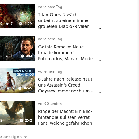
vor einem Tag
Titan Quest 2 wächst
unbeirrt zu einem immer
9
7
4:09
größeren Diablo-Rivalen
heran - ab sofort gibt's
sogar eine richtige
vor einem Tag
Beschwörer-Klasse
Gothic Remake: Neue
Inhalte kommen!
2
3
3:13
Fotomodus, Marvin-Mode
und mehr bestätigt
vor einem Tag
8 Jahre nach Release haut
uns Assassin's Creed
15
6
14:45
Odyssey immer noch um -
Und ist jetzt sogar besser!
vor 9 Stunden
Ringe der Macht: Ein Blick
hinter die Kulissen verrät
2
2:42
Fans, welche gefährlichen
Wesen in Staffel 3 auf sie
warten
r anzeigen