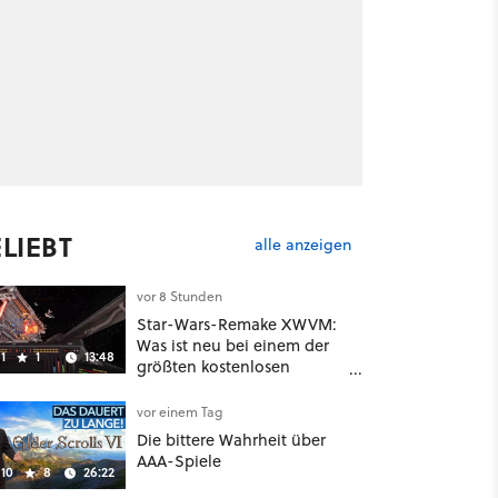
LIEBT
alle anzeigen
vor 8 Stunden
Star-Wars-Remake XWVM:
Was ist neu bei einem der
1
1
13:48
größten kostenlosen
Weltraum-Shooter?
vor einem Tag
Die bittere Wahrheit über
AAA-Spiele
10
8
26:22