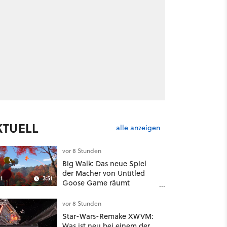
KTUELL
alle anzeigen
vor 8 Stunden
Big Walk: Das neue Spiel
der Macher von Untitled
1
3:51
Goose Game räumt
komplett mit Koop-
Konventionen auf
vor 8 Stunden
Star-Wars-Remake XWVM:
Was ist neu bei einem der