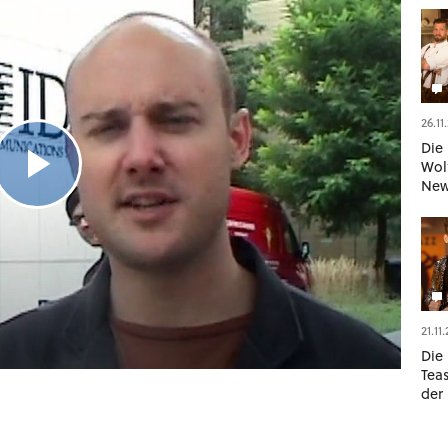
26.11
Die
Wol
New
Com
Leg
21.11
Die
Teas
der 