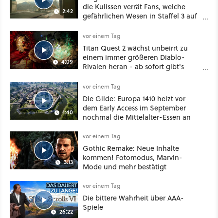
die Kulissen verrät Fans, welche
2:42
gefährlichen Wesen in Staffel 3 auf
sie warten
vor einem Tag
Titan Quest 2 wächst unbeirrt zu
einem immer größeren Diablo-
4:09
Rivalen heran - ab sofort gibt's
sogar eine richtige Beschwörer-
Klasse
vor einem Tag
Die Gilde: Europa 1410 heizt vor
dem Early Access im September
1:40
nochmal die Mittelalter-Essen an
vor einem Tag
Gothic Remake: Neue Inhalte
kommen! Fotomodus, Marvin-
3:13
Mode und mehr bestätigt
vor einem Tag
Die bittere Wahrheit über AAA-
Spiele
26:22