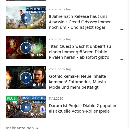
vor einem Tag
8 Jahre nach Release haut uns
Assassin's Creed Odyssey immer
14:45
noch um - Und ist jetzt sogar
besser!
vor einem Tag
Titan Quest 2 wächst unbeirrt zu
einem immer größeren Diablo-
4:09
Rivalen heran - ab sofort gibt's
sogar eine richtige Beschwörer-
Klasse
vor einem Tag
Gothic Remake: Neue Inhalte
kommen! Fotomodus, Marvin-
3:13
Mode und mehr bestätigt
PLUS
11.12.2020
Darum ist Project Diablo 2 populärer
als aktuelle Action-Rollenspiele
25:16
mehr anzeigen