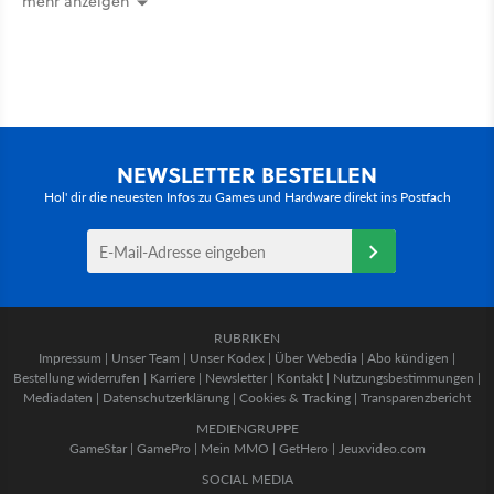
mehr anzeigen
NEWSLETTER BESTELLEN
Hol' dir die neuesten Infos zu Games und Hardware direkt ins Postfach
RUBRIKEN
Impressum
|
Unser Team
|
Unser Kodex
|
Über Webedia
|
Abo kündigen
|
Bestellung widerrufen
|
Karriere
|
Newsletter
|
Kontakt
|
Nutzungsbestimmungen
|
Mediadaten
|
Datenschutzerklärung
|
Cookies & Tracking
|
Transparenzbericht
MEDIENGRUPPE
GameStar
|
GamePro
|
Mein MMO
|
GetHero
|
Jeuxvideo.com
SOCIAL MEDIA