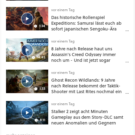
vor einem Tag
Das historische Rollenspiel
Expeditions: Samurai lässt euch ab
1:34
sofort japanischen Sengoku-Ära
aufmischen - wahlweise mit Gewalt
oder Diplomatie
vor einem Tag
8 Jahre nach Release haut uns
Assassin's Creed Odyssey immer
14:45
noch um - Und ist jetzt sogar
besser!
vor einem Tag
Ghost Recon Wildlands: 9 Jahre
nach Release bekommt der Taktik-
1:33
Shooter mit Last Rites nochmal ein
dickes Update
vor einem Tag
Stalker 2 zeigt acht Minuten
Gameplay aus dem Story-DLC samt
8:11
neuen Anomalien und Gegnern