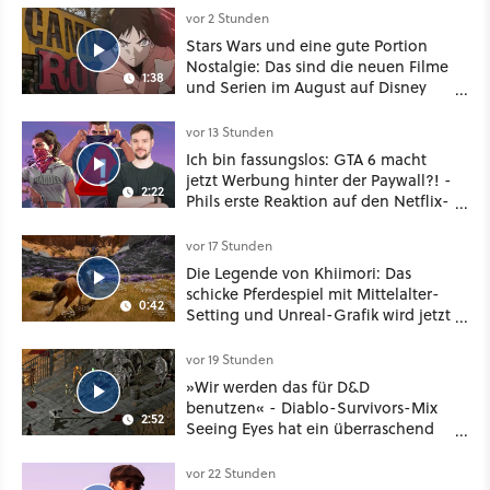
vor 2 Stunden
Stars Wars und eine gute Portion
Nostalgie: Das sind die neuen Filme
1:38
und Serien im August auf Disney
Plus
vor 13 Stunden
Ich bin fassungslos: GTA 6 macht
jetzt Werbung hinter der Paywall?! -
2:22
Phils erste Reaktion auf den Netflix-
Deal
vor 17 Stunden
Die Legende von Khiimori: Das
schicke Pferdespiel mit Mittelalter-
0:42
Setting und Unreal-Grafik wird jetzt
noch größer und gefährlicher
vor 19 Stunden
»Wir werden das für D&D
benutzen« - Diablo-Survivors-Mix
2:52
Seeing Eyes hat ein überraschend
nützliches Map-Tool
vor 22 Stunden