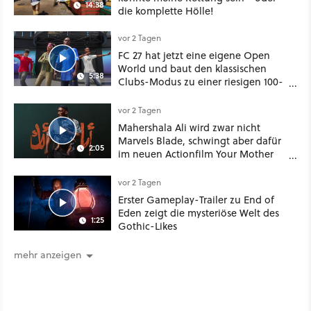
14:38
die komplette Hölle!
vor 2 Tagen
FC 27 hat jetzt eine eigene Open
World und baut den klassischen
5:38
Clubs-Modus zu einer riesigen 100-
Spieler-Sandbox aus
vor 2 Tagen
Mahershala Ali wird zwar nicht
Marvels Blade, schwingt aber dafür
2:05
im neuen Actionfilm Your Mother
Your Mother Your Mother das
Schwert
vor 2 Tagen
Erster Gameplay-Trailer zu End of
Eden zeigt die mysteriöse Welt des
1:25
Gothic-Likes
mehr anzeigen