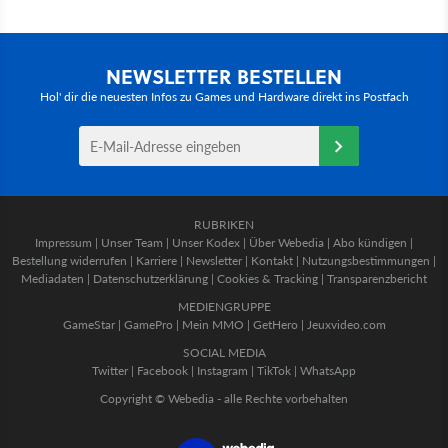
NEWSLETTER BESTELLEN
Hol' dir die neuesten Infos zu Games und Hardware direkt ins Postfach
RUBRIKEN
Impressum
|
Unser Team
|
Unser Kodex
|
Über Webedia
|
Abo kündigen
|
Bestellung widerrufen
|
Karriere
|
Newsletter
|
Kontakt
|
Nutzungsbestimmungen
|
Mediadaten
|
Datenschutzerklärung
|
Cookies & Tracking
|
Transparenzbericht
MEDIENGRUPPE
GameStar
|
GamePro
|
Mein MMO
|
GetHero
|
Jeuxvideo.com
SOCIAL MEDIA
Twitter
|
Facebook
|
Instagram
|
TikTok
|
WhatsApp
Copyright © Webedia - alle Rechte vorbehalten