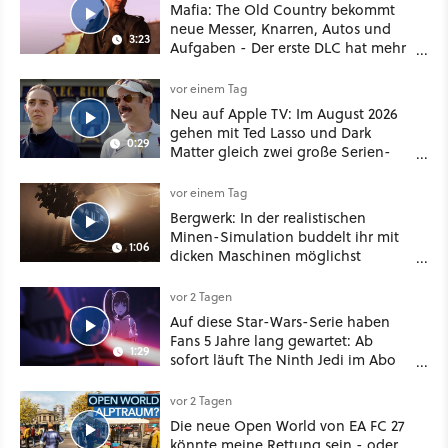
Mafia: The Old Country bekommt
neue Messer, Knarren, Autos und
3:23
Aufgaben - Der erste DLC hat mehr
dabei als nur Story
vor einem Tag
Neu auf Apple TV: Im August 2026
gehen mit Ted Lasso und Dark
0:29
Matter gleich zwei große Serien-
Highlights weiter
vor einem Tag
Bergwerk: In der realistischen
Minen-Simulation buddelt ihr mit
1:06
dicken Maschinen möglichst
vorsichtig Kohle aus
vor 2 Tagen
Auf diese Star-Wars-Serie haben
Fans 5 Jahre lang gewartet: Ab
1:29
sofort läuft The Ninth Jedi im Abo
bei Disney Plus
vor 2 Tagen
Die neue Open World von EA FC 27
könnte meine Rettung sein - oder