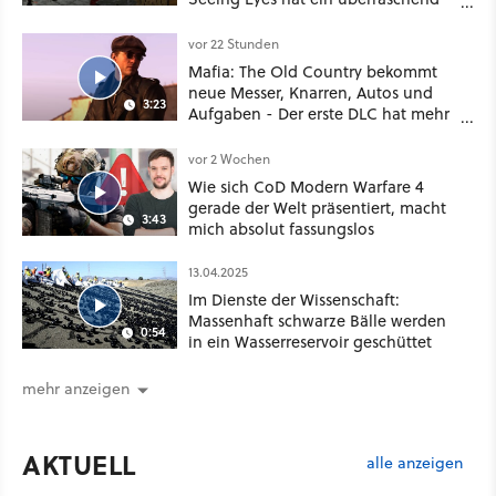
nützliches Map-Tool
vor 22 Stunden
Mafia: The Old Country bekommt
neue Messer, Knarren, Autos und
3:23
Aufgaben - Der erste DLC hat mehr
dabei als nur Story
vor 2 Wochen
Wie sich CoD Modern Warfare 4
gerade der Welt präsentiert, macht
3:43
mich absolut fassungslos
13.04.2025
Im Dienste der Wissenschaft:
Massenhaft schwarze Bälle werden
0:54
in ein Wasserreservoir geschüttet
mehr anzeigen
AKTUELL
alle anzeigen