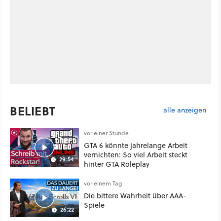
BELIEBT
alle anzeigen
vor einer Stunde
GTA 6 könnte jahrelange Arbeit
vernichten: So viel Arbeit steckt
29:54
hinter GTA Roleplay
vor einem Tag
Die bittere Wahrheit über AAA-
Spiele
26:22