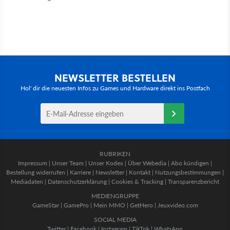
NEWSLETTER BESTELLEN
Hol' dir die neuesten Infos zu Games und Hardware direkt ins Postfach
RUBRIKEN
Impressum
|
Unser Team
|
Unser Kodex
|
Über Webedia
|
Abo kündigen
|
Bestellung widerrufen
|
Karriere
|
Newsletter
|
Kontakt
|
Nutzungsbestimmungen
|
Mediadaten
|
Datenschutzerklärung
|
Cookies & Tracking
|
Transparenzbericht
MEDIENGRUPPE
GameStar
|
GamePro
|
Mein MMO
|
GetHero
|
Jeuxvideo.com
SOCIAL MEDIA
Twitter
|
Facebook
|
Instagram
|
TikTok
|
WhatsApp