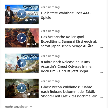
vor einem Tag
Die bittere Wahrheit über AAA-
Spiele
26:22
vor einem Tag
Das historische Rollenspiel
Expeditions: Samurai lässt euch ab
1:34
sofort japanischen Sengoku-Ära
aufmischen - wahlweise mit Gewalt
oder Diplomatie
vor einem Tag
8 Jahre nach Release haut uns
Assassin's Creed Odyssey immer
14:45
noch um - Und ist jetzt sogar
besser!
vor einem Tag
Ghost Recon Wildlands: 9 Jahre
nach Release bekommt der Taktik-
1:33
Shooter mit Last Rites nochmal ein
dickes Update
mehr anzeigen