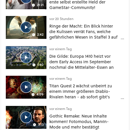
erste selbst erstellte Held der
21:21
GameStar-Community!
vor 20 Stunden
Ringe der Macht: Ein Blick hinter
die Kulissen verrät Fans, welche
2:42
gefährlichen Wesen in Staffel 3 auf
sie warten
vor einem Tag
Die Gilde: Europa 1410 heizt vor
dem Early Access im September
1:40
nochmal die Mittelalter-Essen an
vor einem Tag
Titan Quest 2 wächst unbeirrt zu
einem immer größeren Diablo-
4:09
Rivalen heran - ab sofort gibt's
sogar eine richtige Beschwörer-
Klasse
vor einem Tag
Gothic Remake: Neue Inhalte
kommen! Fotomodus, Marvin-
3:13
Mode und mehr bestätigt