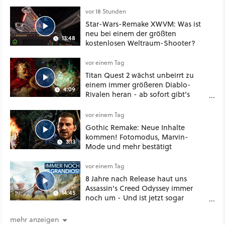
vor 18 Stunden
Star-Wars-Remake XWVM: Was ist
neu bei einem der größten
13:48
kostenlosen Weltraum-Shooter?
vor einem Tag
Titan Quest 2 wächst unbeirrt zu
einem immer größeren Diablo-
4:09
Rivalen heran - ab sofort gibt's
sogar eine richtige Beschwörer-
Klasse
vor einem Tag
Gothic Remake: Neue Inhalte
kommen! Fotomodus, Marvin-
3:13
Mode und mehr bestätigt
vor einem Tag
8 Jahre nach Release haut uns
Assassin's Creed Odyssey immer
14:45
noch um - Und ist jetzt sogar
besser!
mehr anzeigen