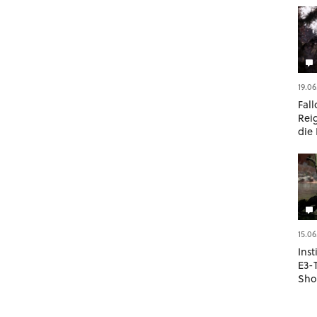
19.06
Fall
Rei
die
Stee
15.06
Inst
E3-
Sho
Sto