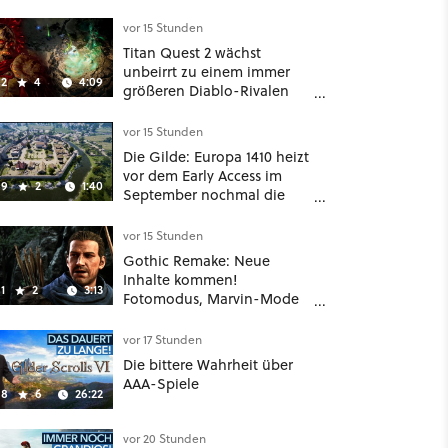
vor 15 Stunden
Titan Quest 2 wächst
unbeirrt zu einem immer
2
4
4:09
größeren Diablo-Rivalen
heran - ab sofort gibt's
sogar eine richtige
vor 15 Stunden
Beschwörer-Klasse
Die Gilde: Europa 1410 heizt
vor dem Early Access im
9
2
1:40
September nochmal die
Mittelalter-Essen an
vor 15 Stunden
Gothic Remake: Neue
Inhalte kommen!
1
2
3:13
Fotomodus, Marvin-Mode
und mehr bestätigt
vor 17 Stunden
Die bittere Wahrheit über
AAA-Spiele
8
6
26:22
vor 20 Stunden