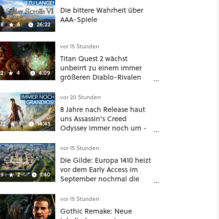
Die bittere Wahrheit über
AAA-Spiele
8
6
26:22
vor 15 Stunden
Titan Quest 2 wächst
unbeirrt zu einem immer
2
4
4:09
größeren Diablo-Rivalen
heran - ab sofort gibt's
sogar eine richtige
vor 20 Stunden
Beschwörer-Klasse
8 Jahre nach Release haut
uns Assassin's Creed
12
5
14:45
Odyssey immer noch um -
Und ist jetzt sogar besser!
vor 15 Stunden
Die Gilde: Europa 1410 heizt
vor dem Early Access im
9
2
1:40
September nochmal die
Mittelalter-Essen an
vor 15 Stunden
Gothic Remake: Neue