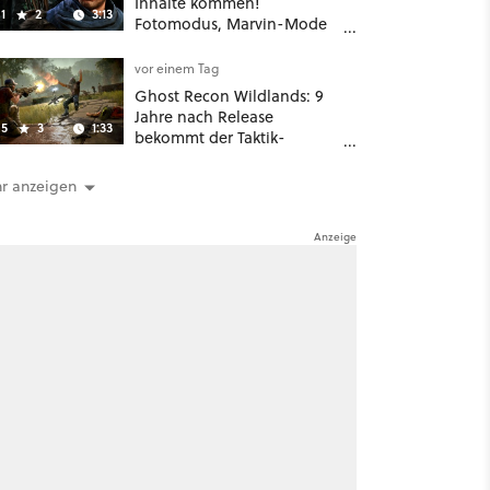
Inhalte kommen!
1
2
3:13
Fotomodus, Marvin-Mode
und mehr bestätigt
vor einem Tag
Ghost Recon Wildlands: 9
Jahre nach Release
5
3
1:33
bekommt der Taktik-
Shooter mit Last Rites
nochmal ein dickes Update
r anzeigen