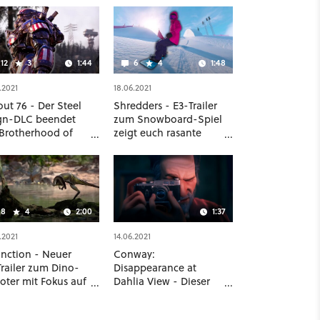
12
3
1:44
6
4
1:48
.2021
18.06.2021
out 76 - Der Steel
Shredders - E3-Trailer
gn-DLC beendet
zum Snowboard-Spiel
 Brotherhood of
zeigt euch rasante
l-Storyline
Abfahrten
8
4
2:00
1:37
.2021
14.06.2021
inction - Neuer
Conway:
Trailer zum Dino-
Disappearance at
oter mit Fokus auf
Dahlia View - Dieser
ry und Survival
Thriller setzt auf eure
Beobachtungsgabe