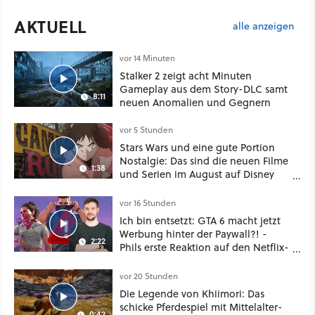
AKTUELL
alle anzeigen
vor 14 Minuten
Stalker 2 zeigt acht Minuten
Gameplay aus dem Story-DLC samt
8:11
neuen Anomalien und Gegnern
vor 5 Stunden
Stars Wars und eine gute Portion
Nostalgie: Das sind die neuen Filme
1:38
und Serien im August auf Disney
Plus
vor 16 Stunden
Ich bin entsetzt: GTA 6 macht jetzt
Werbung hinter der Paywall?! -
2:22
Phils erste Reaktion auf den Netflix-
Deal
vor 20 Stunden
Die Legende von Khiimori: Das
schicke Pferdespiel mit Mittelalter-
0:42