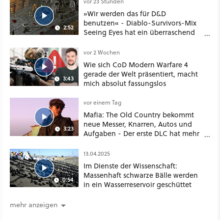
vor 23 Stunden
»Wir werden das für D&D
benutzen« - Diablo-Survivors-Mix
2:52
Seeing Eyes hat ein überraschend
nützliches Map-Tool
vor 2 Wochen
Wie sich CoD Modern Warfare 4
gerade der Welt präsentiert, macht
3:43
mich absolut fassungslos
vor einem Tag
Mafia: The Old Country bekommt
neue Messer, Knarren, Autos und
3:23
Aufgaben - Der erste DLC hat mehr
dabei als nur Story
13.04.2025
Im Dienste der Wissenschaft:
Massenhaft schwarze Bälle werden
0:54
in ein Wasserreservoir geschüttet
mehr anzeigen