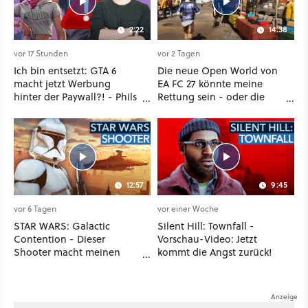
2:22
14:38
vor 17 Stunden
vor 2 Tagen
Ich bin entsetzt: GTA 6
Die neue Open World von
macht jetzt Werbung
EA FC 27 könnte meine
hinter der Paywall?! - Phils
Rettung sein - oder die
erste Reaktion auf den
komplette Hölle!
Netflix-Deal
12:57
9:45
vor 6 Tagen
vor einer Woche
STAR WARS: Galactic
Silent Hill: Townfall -
Contention - Dieser
Vorschau-Video: Jetzt
Shooter macht meinen
kommt die Angst zurück!
Clone-Wars-Traum wahr!