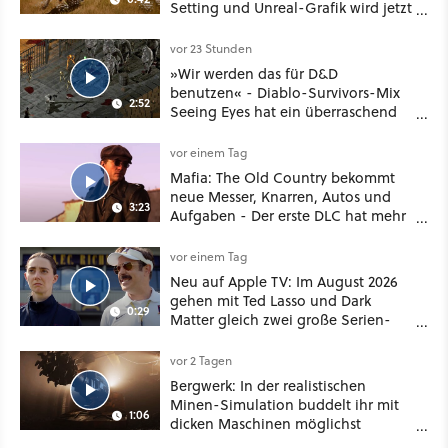
Setting und Unreal-Grafik wird jetzt
noch größer und gefährlicher
vor 23 Stunden
»Wir werden das für D&D
benutzen« - Diablo-Survivors-Mix
2:52
Seeing Eyes hat ein überraschend
nützliches Map-Tool
vor einem Tag
Mafia: The Old Country bekommt
neue Messer, Knarren, Autos und
3:23
Aufgaben - Der erste DLC hat mehr
dabei als nur Story
vor einem Tag
Neu auf Apple TV: Im August 2026
gehen mit Ted Lasso und Dark
0:29
Matter gleich zwei große Serien-
Highlights weiter
vor 2 Tagen
Bergwerk: In der realistischen
Minen-Simulation buddelt ihr mit
1:06
dicken Maschinen möglichst
vorsichtig Kohle aus