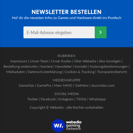
NEWSLETTER BESTELLEN
Hol' dir die neuesten Infos zu Games und Hardware direkt ins Postfach
RUBRIKEN
Impressum
|
Unser Team
|
Unser Kodex
|
Über Webedia
|
Abo kündigen
|
Bestellung widerrufen
|
Karriere
|
Newsletter
|
Kontakt
|
Nutzungsbestimmungen
|
Mediadaten
|
Datenschutzerklärung
|
Cookies & Tracking
|
Transparenzbericht
MEDIENGRUPPE
GameStar
|
GamePro
|
Mein MMO
|
GetHero
|
Jeuxvideo.com
SOCIAL MEDIA
Twitter
|
Facebook
|
Instagram
|
TikTok
|
WhatsApp
Copyright © Webedia - alle Rechte vorbehalten