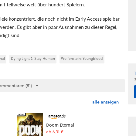
it teilweise weit über hundert Spielern.
iele konzentriert, die noch nicht im Early Access spielbar
 werden. Es gibt aber in paar Ausnahmen zu dieser Regel,
digt sind.
nal
Dying Light 2: Stay Human
Wolfenstein: Youngblood
3
ommentaren (51)
alle anzeigen
Doom Eternal
ab 6,31 €