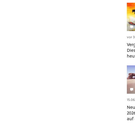
vor 
Ver
Die
heut
meh
15.06
Neu
202
auf
Blo