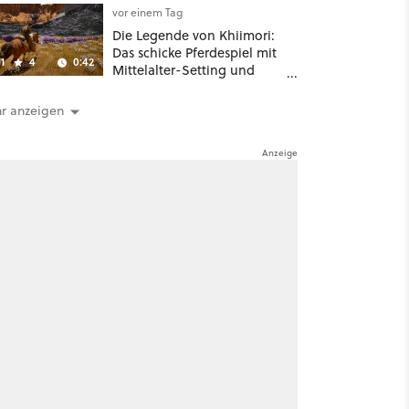
vor einem Tag
Die Legende von Khiimori:
Das schicke Pferdespiel mit
1
4
0:42
Mittelalter-Setting und
Unreal-Grafik wird jetzt
noch größer und
r anzeigen
gefährlicher