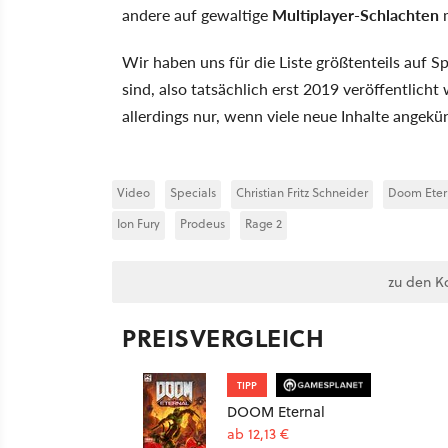
andere auf gewaltige
Multiplayer-Schlachten
m
Wir haben uns für die Liste größtenteils auf Sp
sind, also tatsächlich erst 2019 veröffentlicht
allerdings nur, wenn viele neue Inhalte angekün
Video
Specials
Christian Fritz Schneider
Doom Eter
Ion Fury
Prodeus
Rage 2
zu den K
PREISVERGLEICH
TIPP
DOOM Eternal
ab 12,13 €