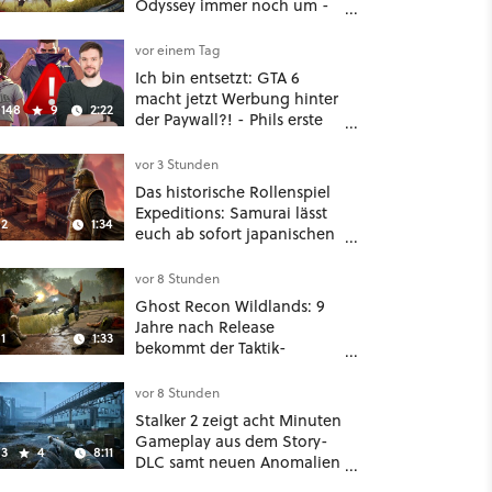
Odyssey immer noch um -
Und ist jetzt sogar besser!
vor einem Tag
Ich bin entsetzt: GTA 6
macht jetzt Werbung hinter
148
9
2:22
der Paywall?! - Phils erste
Reaktion auf den Netflix-
Deal
vor 3 Stunden
Das historische Rollenspiel
Expeditions: Samurai lässt
2
1:34
euch ab sofort japanischen
Sengoku-Ära aufmischen -
wahlweise mit Gewalt oder
vor 8 Stunden
Diplomatie
Ghost Recon Wildlands: 9
Jahre nach Release
1
1:33
bekommt der Taktik-
Shooter mit Last Rites
nochmal ein dickes Update
vor 8 Stunden
Stalker 2 zeigt acht Minuten
Gameplay aus dem Story-
3
4
8:11
DLC samt neuen Anomalien
und Gegnern