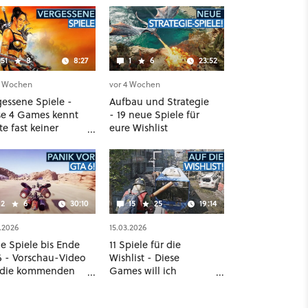
51
8
8:27
1
6
23:52
3 Wochen
vor 4 Wochen
gessene Spiele -
Aufbau und Strategie
se 4 Games kennt
- 19 neue Spiele für
e fast keiner
eure Wishlist
r!
2
6
30:10
15
25
19:14
.2026
15.03.2026
e Spiele bis Ende
11 Spiele für die
6 - Vorschau-Video
Wishlist - Diese
 die kommenden
Games will ich
ckbuster
unbedingt haben!