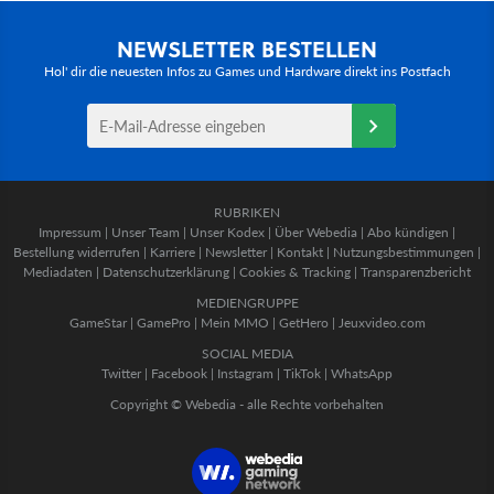
NEWSLETTER BESTELLEN
Hol' dir die neuesten Infos zu Games und Hardware direkt ins Postfach
RUBRIKEN
Impressum
|
Unser Team
|
Unser Kodex
|
Über Webedia
|
Abo kündigen
|
Bestellung widerrufen
|
Karriere
|
Newsletter
|
Kontakt
|
Nutzungsbestimmungen
|
Mediadaten
|
Datenschutzerklärung
|
Cookies & Tracking
|
Transparenzbericht
MEDIENGRUPPE
GameStar
|
GamePro
|
Mein MMO
|
GetHero
|
Jeuxvideo.com
SOCIAL MEDIA
Twitter
|
Facebook
|
Instagram
|
TikTok
|
WhatsApp
Copyright © Webedia - alle Rechte vorbehalten