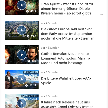
Titan Quest 2 wächst unbeirrt zu
einem immer größeren Diablo-
4:09
Rivalen heran - ab sofort gibt's
sogar eine richtige Beschwörer-
Klasse
vor 4 Stunden
Die Gilde: Europa 1410 heizt vor
dem Early Access im September
1:40
nochmal die Mittelalter-Essen an
vor 4 Stunden
Gothic Remake: Neue Inhalte
kommen! Fotomodus, Marvin-
3:13
Mode und mehr bestätigt
vor 6 Stunden
Die bittere Wahrheit über AAA-
Spiele
26:22
vor 9 Stunden
8 Jahre nach Release haut uns
Assassin's Creed Odyssey immer