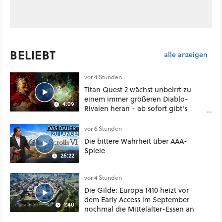
BELIEBT
alle anzeigen
vor 4 Stunden
Titan Quest 2 wächst unbeirrt zu
einem immer größeren Diablo-
4:09
Rivalen heran - ab sofort gibt's
sogar eine richtige Beschwörer-
Klasse
vor 6 Stunden
Die bittere Wahrheit über AAA-
Spiele
26:22
vor 4 Stunden
Die Gilde: Europa 1410 heizt vor
dem Early Access im September
1:40
nochmal die Mittelalter-Essen an