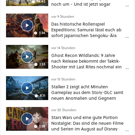
14:45
noch um - Und ist jetzt sogar
besser!
vor 9 Stunden
Das historische Rollenspiel
Expeditions: Samurai lässt euch ab
1:34
sofort japanischen Sengoku-Ära
aufmischen - wahlweise mit Gewalt
oder Diplomatie
vor 14 Stunden
Ghost Recon Wildlands: 9 Jahre
nach Release bekommt der Taktik-
1:33
Shooter mit Last Rites nochmal ein
dickes Update
vor 15 Stunden
Stalker 2 zeigt acht Minuten
Gameplay aus dem Story-DLC samt
8:11
neuen Anomalien und Gegnern
vor 20 Stunden
Stars Wars und eine gute Portion
Nostalgie: Das sind die neuen Filme
1:38
und Serien im August auf Disney
Plus