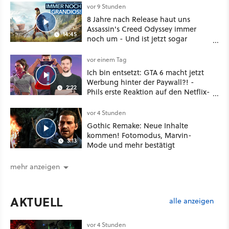
vor 9 Stunden
8 Jahre nach Release haut uns
Assassin's Creed Odyssey immer
14:45
noch um - Und ist jetzt sogar
besser!
vor einem Tag
Ich bin entsetzt: GTA 6 macht jetzt
Werbung hinter der Paywall?! -
2:22
Phils erste Reaktion auf den Netflix-
Deal
vor 4 Stunden
Gothic Remake: Neue Inhalte
kommen! Fotomodus, Marvin-
3:13
Mode und mehr bestätigt
mehr anzeigen
AKTUELL
alle anzeigen
vor 4 Stunden