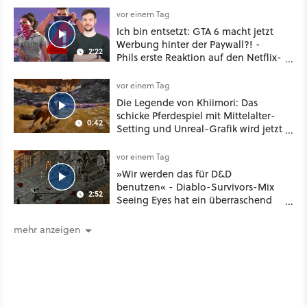
vor einem Tag
Ich bin entsetzt: GTA 6 macht jetzt
Werbung hinter der Paywall?! -
2:22
Phils erste Reaktion auf den Netflix-
Deal
vor einem Tag
Die Legende von Khiimori: Das
schicke Pferdespiel mit Mittelalter-
0:42
Setting und Unreal-Grafik wird jetzt
noch größer und gefährlicher
vor einem Tag
»Wir werden das für D&D
benutzen« - Diablo-Survivors-Mix
2:52
Seeing Eyes hat ein überraschend
nützliches Map-Tool
mehr anzeigen