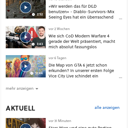
»Wir werden das für D&D
benutzen« - Diablo-Survivors-Mix
2:52
Seeing Eyes hat ein überraschend
nützliches Map-Tool
vor 2 Wochen
Wie sich CoD Modern Warfare 4
gerade der Welt präsentiert, macht
3:43
mich absolut fassungslos
vor 6 Tagen
Die Map von GTA 6 jetzt schon
erkunden? In unserer ersten Folge
51:44
Vice City Live schindet ein
Community-Großprojekt mächtig
Eindruck
mehr anzeigen
AKTUELL
alle anzeigen
vor 31 Minuten
Stars Wars und eine gute Portion