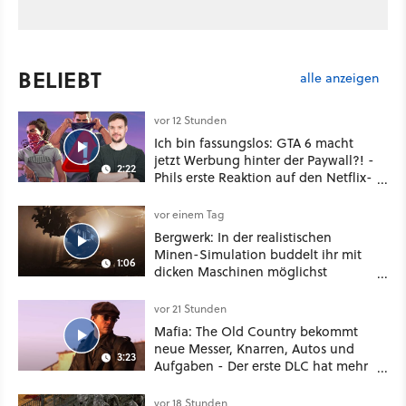
BELIEBT
alle anzeigen
vor 12 Stunden
Ich bin fassungslos: GTA 6 macht
jetzt Werbung hinter der Paywall?! -
2:22
Phils erste Reaktion auf den Netflix-
Deal
vor einem Tag
Bergwerk: In der realistischen
Minen-Simulation buddelt ihr mit
1:06
dicken Maschinen möglichst
vorsichtig Kohle aus
vor 21 Stunden
Mafia: The Old Country bekommt
neue Messer, Knarren, Autos und
3:23
Aufgaben - Der erste DLC hat mehr
dabei als nur Story
vor 18 Stunden