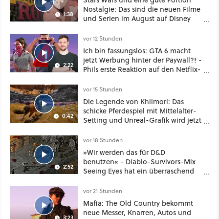
Nostalgie: Das sind die neuen Filme
1:38
und Serien im August auf Disney
Plus
vor 12 Stunden
Ich bin fassungslos: GTA 6 macht
jetzt Werbung hinter der Paywall?! -
2:22
Phils erste Reaktion auf den Netflix-
Deal
vor 15 Stunden
Die Legende von Khiimori: Das
schicke Pferdespiel mit Mittelalter-
0:42
Setting und Unreal-Grafik wird jetzt
noch größer und gefährlicher
vor 18 Stunden
»Wir werden das für D&D
benutzen« - Diablo-Survivors-Mix
2:52
Seeing Eyes hat ein überraschend
nützliches Map-Tool
vor 21 Stunden
Mafia: The Old Country bekommt
neue Messer, Knarren, Autos und
3:23