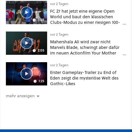
vor 2 Tagen
FC 27 hat jetzt eine eigene Open
World und baut den klassischen
5:38
Clubs-Modus zu einer riesigen 100-
Spieler-Sandbox aus
vor 2 Tagen
Mahershala Ali wird zwar nicht
Marvels Blade, schwingt aber dafür
2:05
im neuen Actionfilm Your Mother
Your Mother Your Mother das
Schwert
vor 2 Tagen
Erster Gameplay-Trailer zu End of
Eden zeigt die mysteriöse Welt des
1:25
Gothic-Likes
mehr anzeigen