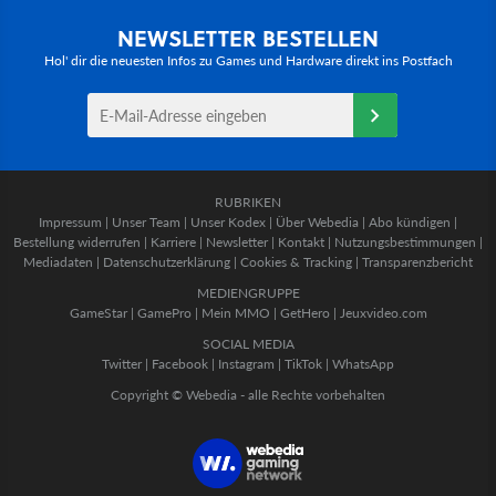
NEWSLETTER BESTELLEN
Hol' dir die neuesten Infos zu Games und Hardware direkt ins Postfach
RUBRIKEN
Impressum
|
Unser Team
|
Unser Kodex
|
Über Webedia
|
Abo kündigen
|
Bestellung widerrufen
|
Karriere
|
Newsletter
|
Kontakt
|
Nutzungsbestimmungen
|
Mediadaten
|
Datenschutzerklärung
|
Cookies & Tracking
|
Transparenzbericht
MEDIENGRUPPE
GameStar
|
GamePro
|
Mein MMO
|
GetHero
|
Jeuxvideo.com
SOCIAL MEDIA
Twitter
|
Facebook
|
Instagram
|
TikTok
|
WhatsApp
Copyright © Webedia - alle Rechte vorbehalten