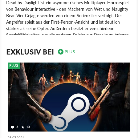
Dead by Daylight ist ein asymmetrisches Multiplayer-Horrorspiel
von Behaviour Interactive - den Machern von Wet und Naughty
Bear. Vier Gejagte werden von einem Serienkiller verfolgt. Der
Angreifer spielt aus der First-Person-Ansicht und ist deutlich
stärker als seine Opfer. Außerdem besitzt er verschiedene
Spezialfähigkeiten, um die anderen Spieler zur Strecke zu bringen.
Die Gejagten verfügen aufgrund der Third-Person-Perspektive
jedoch über mehr Übersicht und müssen auf der Karte
EXKLUSIV BEI
unterschiedliche Aufgaben erfüllen, um erfolgreich zu fliehen.
Spiel
Android
Apple iOS
Nintendo Switch
PC
PLUS
PlayStation 4
Xbox One
Mobile
Nintendo
3
10
26.07.2024