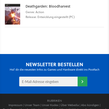
Deathgarden: Bloodharvest
Genre: Action
Release: Entwicklung eingestellt (PC)
NEWSLETTER BESTELLEN
Hol' dir die neuesten Infos zu Games und Hardware direkt ins Postfach
RUBRIKEN
Impressum
|
Unser Team
|
Unser Kodex
|
Über Webedia
|
Abo kündigen
|