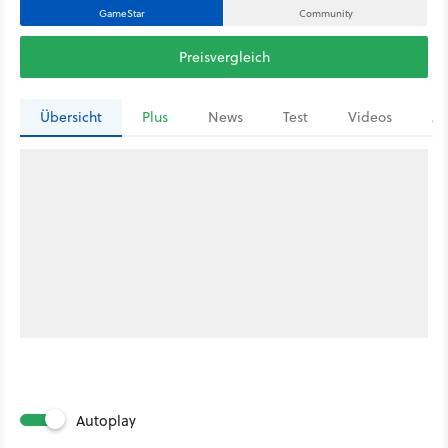
GameStar
Community
Preisvergleich
Übersicht
Plus
News
Test
Videos
Ar
Autoplay