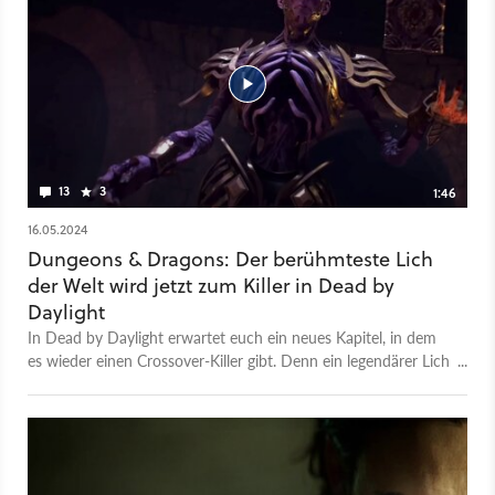
13
3
1:46
16.05.2024
Dungeons & Dragons: Der berühmteste Lich
der Welt wird jetzt zum Killer in Dead by
Daylight
In Dead by Daylight erwartet euch ein neues Kapitel, in dem
es wieder einen Crossover-Killer gibt. Denn ein legendärer Lich
aus der Welt von Dungeons & Dragons wird spielbar und
zwingt die Überlebenden dazu, sich wieder auf ganz neue
Taktiken einstellen zu müssen. Bei dem ominösen Bösewicht
handelt es sich um Vecna, der mit seiner Magie etwa
umgeworfene Paletten wieder aufstellen oder direkt für die