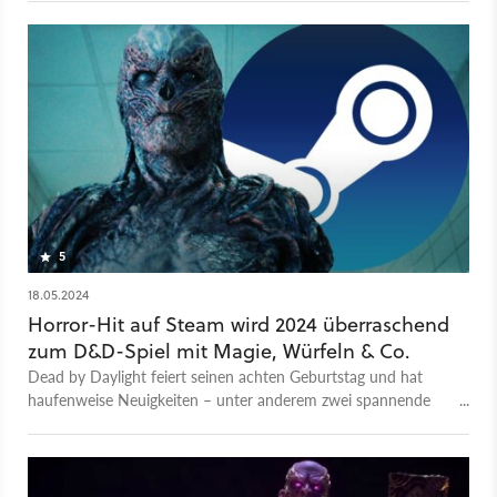
tödliche Reich der Entity kämpfen muss. Mit ihren drei
einzigartigen Perks – Finesse, Hardened und Specialist – bringt
sie ihre unerschütterliche Entschlossenheit und ihr
umfangreiches Überlebenswissen ins Spiel, auch wenn sie
ohne ihre vertrauten Waffen auskommen muss.
5
18.05.2024
Horror-Hit auf Steam wird 2024 überraschend
zum D&D-Spiel mit Magie, Würfeln & Co.
Dead by Daylight feiert seinen achten Geburtstag und hat
haufenweise Neuigkeiten – unter anderem zwei spannende
Cross-over mit Dungeons & Dragons und Castlevania.