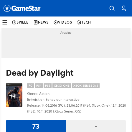
SPIELE
NEWS
VIDEOS
TECH
Dead by Daylight
PC
PS4
PS5
XBOX ONE
XBOX SERIES X/S
Genre: Action
Entwickler: Behaviour Interactive
Release: 14.06.2016 (PC), 23.06.2017 (PS4, Xbox One), 12.11.2020
(PS5), 10.11.2020 (Xbox Series X/S)
73
-