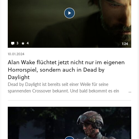
Überlebenden blockieren kann. Zudem kann er mysteriöse
Geister beschwören, mit denen er gar durch Wände angreifen
kann. Die Überlebenden selbst hingegen können eine Reihe
magischer Gegenstände in den Matches finden, um sich zu
wehren. Zum aktuellen Zeitpunkt wurde kein Termin für das
Update bekannt gegeben, es befindet sich aber bereits auf
dem Testserver.
3
4
1:24
10.01.2024
Alan Wake flüchtet jetzt nicht nur im eigenen
Horrorspiel, sondern auch in Dead by
Daylight
Dead by Daylight ist bereits seit einer Weile für seine
spannenden Crossover bekannt. Und bald bekommt es ein
besonders interessantes: Denn ein gewisser Autor wurde von
der Entität gegriffen und taucht im Spiel auf. Die Rede ist
dabei von Alan Wake persönlich, der erst jüngst mit Alan
Wake 2 großen Ruhm geerntet hat. Im Video seht ihr ihn an
seiner Schreibmaschine sitzen, bis der Nebel ihn greift und in
die neue Welt zieht. Ihr könnt ab dem 30. Januar 2024
versuchen, als Alan Wake zu überleben.