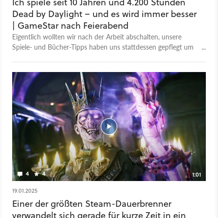
Ich spiele seit 10 Jahren und 4.200 Stunden
bringt den neuen Killer mit eigenem Skillset und Talenten ins
Dead by Daylight – und es wird immer besser
Spiel.
| GameStar nach Feierabend
Eigentlich wollten wir nach der Arbeit abschalten, unsere
Spiele- und Bücher-Tipps haben uns stattdessen gepflegt um
den Schlaf und den Verstand gebracht.
4
4
1:01
19.01.2025
Einer der größten Steam-Dauerbrenner
verwandelt sich gerade für kurze Zeit in ein