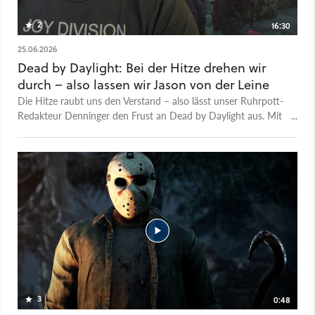
2
16:30
25.06.2026
Dead by Daylight: Bei der Hitze drehen wir
durch – also lassen wir Jason von der Leine
Die Hitze raubt uns den Verstand – also lässt unser Ruhrpott-
Redakteur Denninger den Frust an Dead by Daylight aus. Mit
dabei: Jason Voorhees, der neue eiskalte Killer aus Freitag der
13. Im Video seht ihr, wie er den Überlebenden mal mehr, mal
weniger erfolgreich eins mit der Machete über’n Schädel
zieht – und am Ende wird auch noch schön einer aufgespießt.
3
0:48