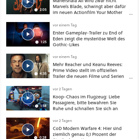
Mahershala Ali wird zwar nicht
Marvels Blade, schwingt aber dafür
2:05
im neuen Actionfilm Your Mother
Your Mother Your Mother das
Schwert
vor einem Tag
Erster Gameplay-Trailer zu End of
Eden zeigt die mysteriöse Welt des
1:25
Gothic-Likes
vor einem Tag
Mehr Reacher und Keanu Reeves:
Prime Video stellt im offiziellen
4:35
Trailer die neuen Filme und Serien
für August 2026 vor
vor 2 Tagen
Koop-Chaos im Flugzeug: Liebe
Passagiere, bitte bewahren Sie
1:58
Ruhe und schnallen Sie sich an
vor 2 Tagen
CoD Modern Warfare 4: Hier sind
ziemlich genau 0,1 Prozent der
0:28