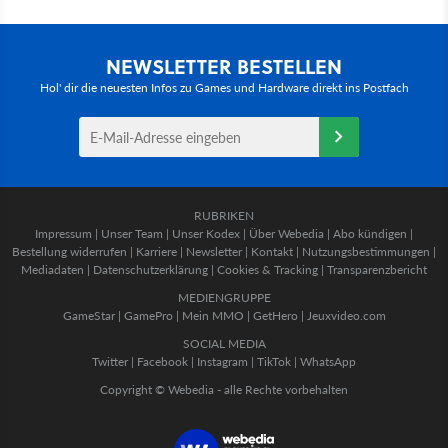
NEWSLETTER BESTELLEN
Hol' dir die neuesten Infos zu Games und Hardware direkt ins Postfach
RUBRIKEN
Impressum
|
Unser Team
|
Unser Kodex
|
Über Webedia
|
Abo kündigen
|
Bestellung widerrufen
|
Karriere
|
Newsletter
|
Kontakt
|
Nutzungsbestimmungen
|
Mediadaten
|
Datenschutzerklärung
|
Cookies & Tracking
|
Transparenzbericht
MEDIENGRUPPE
GameStar
|
GamePro
|
Mein MMO
|
GetHero
|
Jeuxvideo.com
SOCIAL MEDIA
Twitter
|
Facebook
|
Instagram
|
TikTok
|
WhatsApp
Copyright © Webedia - alle Rechte vorbehalten