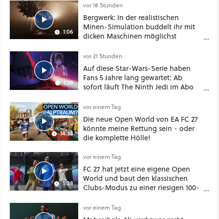
vor 18 Stunden
Bergwerk: In der realistischen
Minen-Simulation buddelt ihr mit
1:06
dicken Maschinen möglichst
vorsichtig Kohle aus
vor 21 Stunden
Auf diese Star-Wars-Serie haben
Fans 5 Jahre lang gewartet: Ab
1:29
sofort läuft The Ninth Jedi im Abo
bei Disney Plus
vor einem Tag
Die neue Open World von EA FC 27
könnte meine Rettung sein - oder
14:38
die komplette Hölle!
vor einem Tag
FC 27 hat jetzt eine eigene Open
World und baut den klassischen
5:38
Clubs-Modus zu einer riesigen 100-
Spieler-Sandbox aus
vor einem Tag