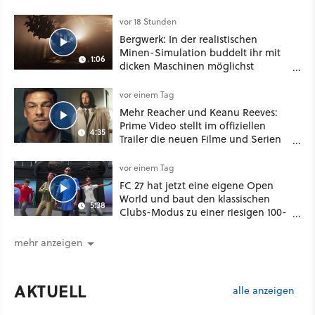
bei Disney Plus
vor 18 Stunden
Bergwerk: In der realistischen
Minen-Simulation buddelt ihr mit
1:06
dicken Maschinen möglichst
vorsichtig Kohle aus
vor einem Tag
Mehr Reacher und Keanu Reeves:
Prime Video stellt im offiziellen
4:35
Trailer die neuen Filme und Serien
für August 2026 vor
vor einem Tag
FC 27 hat jetzt eine eigene Open
World und baut den klassischen
5:38
Clubs-Modus zu einer riesigen 100-
Spieler-Sandbox aus
mehr anzeigen
AKTUELL
alle anzeigen