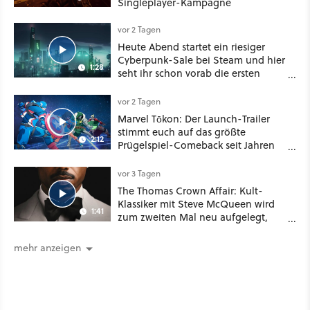
Singleplayer-Kampagne
vor 2 Tagen
Heute Abend startet ein riesiger
Cyberpunk-Sale bei Steam und hier
1:28
seht ihr schon vorab die ersten
Angebote im Trailer
vor 2 Tagen
Marvel Tōkon: Der Launch-Trailer
stimmt euch auf das größte
2:12
Prügelspiel-Comeback seit Jahren
ein
vor 3 Tagen
The Thomas Crown Affair: Kult-
Klassiker mit Steve McQueen wird
1:41
zum zweiten Mal neu aufgelegt,
diesmal mit Marvel-Star Michael B.
Jordan
mehr anzeigen