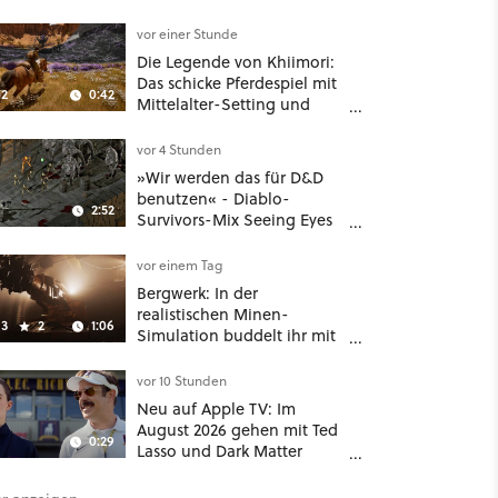
komplette Hölle!
vor einer Stunde
Die Legende von Khiimori:
Das schicke Pferdespiel mit
2
0:42
Mittelalter-Setting und
Unreal-Grafik wird jetzt
noch größer und
vor 4 Stunden
gefährlicher
»Wir werden das für D&D
benutzen« - Diablo-
2:52
Survivors-Mix Seeing Eyes
hat ein überraschend
nützliches Map-Tool
vor einem Tag
Bergwerk: In der
realistischen Minen-
3
2
1:06
Simulation buddelt ihr mit
dicken Maschinen
möglichst vorsichtig Kohle
vor 10 Stunden
aus
Neu auf Apple TV: Im
August 2026 gehen mit Ted
0:29
Lasso und Dark Matter
gleich zwei große Serien-
Highlights weiter