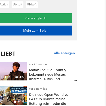
Action
Ubisoft
Ubisoft
Preisvergleich
Mehr zum Spiel
LIEBT
alle anzeigen
vor 7 Stunden
Mafia: The Old Country
bekommt neue Messer,
4
2
3:23
Knarren, Autos und
Aufgaben - Der erste DLC
hat mehr dabei als nur
vor einem Tag
Story
Die neue Open World von
EA FC 27 könnte meine
20
14:38
Rettung sein - oder die