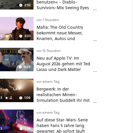
benutzen« - Diablo-
2:52
Survivors-Mix Seeing Eyes
hat ein überraschend
nützliches Map-Tool
vor 7 Stunden
Mafia: The Old Country
bekommt neue Messer,
4
2
3:23
Knarren, Autos und
Aufgaben - Der erste DLC
hat mehr dabei als nur
vor 10 Stunden
Story
Neu auf Apple TV: Im
August 2026 gehen mit Ted
0:29
Lasso und Dark Matter
gleich zwei große Serien-
Highlights weiter
vor einem Tag
Bergwerk: In der
realistischen Minen-
3
2
1:06
Simulation buddelt ihr mit
dicken Maschinen
möglichst vorsichtig Kohle
vor einem Tag
aus
Auf diese Star-Wars-Serie
haben Fans 5 Jahre lang
3
1:29
gewartet: Ab sofort läuft