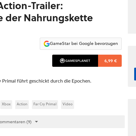
Action-Trailer:
 der Nahrungskette
GameStar bei Google bevorzugen
6,99 €
y Primal führt geschickt durch die Epochen.
Xbox
Action
Far Cry Primal
Video
Kommentaren (9)