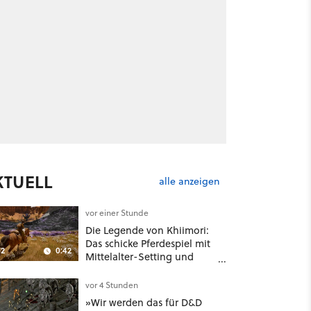
KTUELL
alle anzeigen
vor einer Stunde
Die Legende von Khiimori:
Das schicke Pferdespiel mit
2
0:42
Mittelalter-Setting und
Unreal-Grafik wird jetzt
noch größer und
vor 4 Stunden
gefährlicher
»Wir werden das für D&D