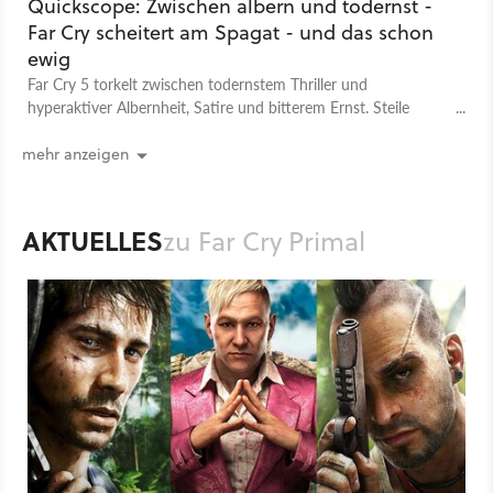
Quickscope: Zwischen albern und todernst -
Far Cry scheitert am Spagat - und das schon
ewig
Far Cry 5 torkelt zwischen todernstem Thriller und
hyperaktiver Albernheit, Satire und bitterem Ernst. Steile
These: Schuld daran ist Michael Mando.
mehr anzeigen
AKTUELLES
zu Far Cry Primal