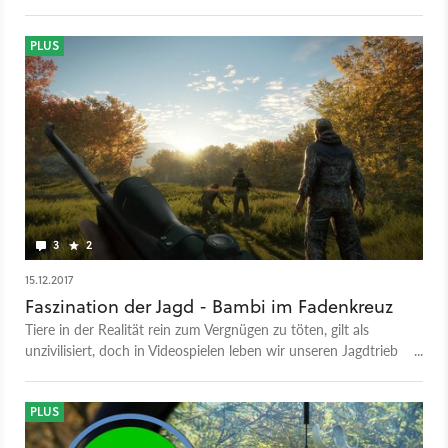
sichern. Auf Platz 2 folgt der erste Teil der Reihe.
PLUS
3
2
15.12.2017
Faszination der Jagd - Bambi im Fadenkreuz
Tiere in der Realität rein zum Vergnügen zu töten, gilt als
unzivilisiert, doch in Videospielen leben wir unseren Jagdtrieb
aus. Was fasziniert uns an der digitalen Jagd? Und was daran,
die Beute zu spielen?
PLUS