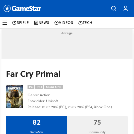
SPIELE
NEWS
VIDEOS
TECH
Far Cry Primal
PC
PS4
XBOX ONE
Genre: Action
Entwickler: Ubisoft
Release: 01.03.2016 (PC), 23.02.2016 (PS4, Xbox One)
82
75
GameStar
Community