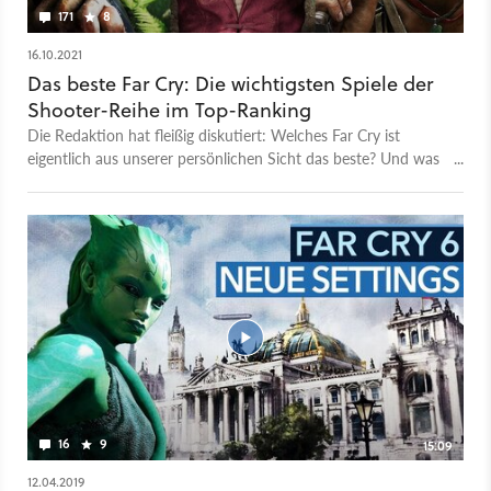
171
8
16.10.2021
Das beste Far Cry: Die wichtigsten Spiele der
Shooter-Reihe im Top-Ranking
Die Redaktion hat fleißig diskutiert: Welches Far Cry ist
eigentlich aus unserer persönlichen Sicht das beste? Und was
kommt auf auf den letzten Platz? Unsere Top-Liste gibt die
Antworten.
16
9
15:09
12.04.2019