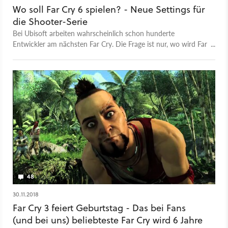
Wo soll Far Cry 6 spielen? - Neue Settings für
die Shooter-Serie
Bei Ubisoft arbeiten wahrscheinlich schon hunderte
Entwickler am nächsten Far Cry. Die Frage ist nur, wo wird Far
Cry 6 spielen? Wir liefern fünf mögliche Antworten und
erklären, was der besondere Reiz an unseren Wunsch-Settings
für den nächsten Teil der Shooter-Serie ist. Unter anderem
geht es im Video um ein Far Cry 6, das in einem Sci-Fi-Setting
ähnlich des eingestellten Prey 2 spielen könnte - und um ein
Far Cry 6 mit Steampunk-Szenario. Die Möglichkeiten für die
Open-World-Reihe sind vielseitig und mit Ablegern wie Far Cry
Primal, Far Cry 3: Blood Dragon und Far Cry: New Dawn, hat
Ubisoft gezeigt, dass die Serie durchaus in ungewöhnliche
Settings gehen kann. Video: Warum ist New Dawn das
richtige Ende von Far Cry 5
48
30.11.2018
Far Cry 3 feiert Geburtstag - Das bei Fans
(und bei uns) beliebteste Far Cry wird 6 Jahre