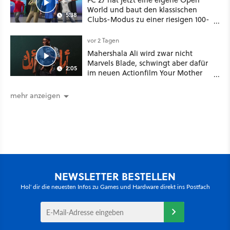
World und baut den klassischen
5:38
Clubs-Modus zu einer riesigen 100-
Spieler-Sandbox aus
vor 2 Tagen
Mahershala Ali wird zwar nicht
Marvels Blade, schwingt aber dafür
2:05
im neuen Actionfilm Your Mother
Your Mother Your Mother das
Schwert
mehr anzeigen
NEWSLETTER BESTELLEN
Hol' dir die neuesten Infos zu Games und Hardware direkt ins Postfach