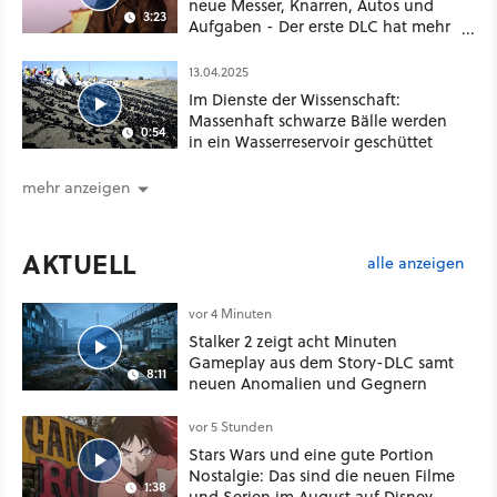
neue Messer, Knarren, Autos und
3:23
Aufgaben - Der erste DLC hat mehr
dabei als nur Story
13.04.2025
Im Dienste der Wissenschaft:
Massenhaft schwarze Bälle werden
0:54
in ein Wasserreservoir geschüttet
mehr anzeigen
AKTUELL
alle anzeigen
vor 4 Minuten
Stalker 2 zeigt acht Minuten
Gameplay aus dem Story-DLC samt
8:11
neuen Anomalien und Gegnern
vor 5 Stunden
Stars Wars und eine gute Portion
Nostalgie: Das sind die neuen Filme
1:38
und Serien im August auf Disney