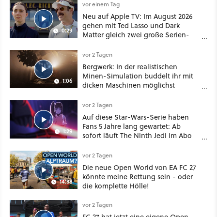
vor einem Tag
Neu auf Apple TV: Im August 2026
gehen mit Ted Lasso und Dark
0:29
Matter gleich zwei große Serien-
Highlights weiter
vor 2 Tagen
Bergwerk: In der realistischen
Minen-Simulation buddelt ihr mit
1:06
dicken Maschinen möglichst
vorsichtig Kohle aus
vor 2 Tagen
Auf diese Star-Wars-Serie haben
Fans 5 Jahre lang gewartet: Ab
1:29
sofort läuft The Ninth Jedi im Abo
bei Disney Plus
vor 2 Tagen
Die neue Open World von EA FC 27
könnte meine Rettung sein - oder
14:38
die komplette Hölle!
vor 2 Tagen
FC 27 hat jetzt eine eigene Open