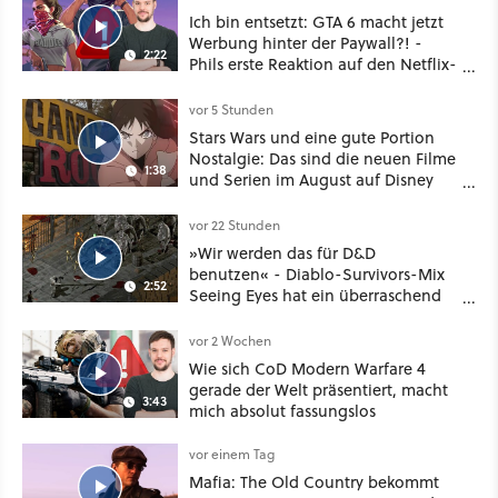
Ich bin entsetzt: GTA 6 macht jetzt
Werbung hinter der Paywall?! -
2:22
Phils erste Reaktion auf den Netflix-
Deal
vor 5 Stunden
Stars Wars und eine gute Portion
Nostalgie: Das sind die neuen Filme
1:38
und Serien im August auf Disney
Plus
vor 22 Stunden
»Wir werden das für D&D
benutzen« - Diablo-Survivors-Mix
2:52
Seeing Eyes hat ein überraschend
nützliches Map-Tool
vor 2 Wochen
Wie sich CoD Modern Warfare 4
gerade der Welt präsentiert, macht
3:43
mich absolut fassungslos
vor einem Tag
Mafia: The Old Country bekommt