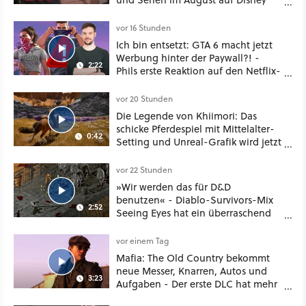
Plus
vor 16 Stunden
Ich bin entsetzt: GTA 6 macht jetzt
Werbung hinter der Paywall?! -
2:22
Phils erste Reaktion auf den Netflix-
Deal
vor 20 Stunden
Die Legende von Khiimori: Das
schicke Pferdespiel mit Mittelalter-
0:42
Setting und Unreal-Grafik wird jetzt
noch größer und gefährlicher
vor 22 Stunden
»Wir werden das für D&D
benutzen« - Diablo-Survivors-Mix
2:52
Seeing Eyes hat ein überraschend
nützliches Map-Tool
vor einem Tag
Mafia: The Old Country bekommt
neue Messer, Knarren, Autos und
3:23
Aufgaben - Der erste DLC hat mehr
dabei als nur Story