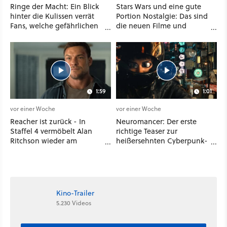
Ringe der Macht: Ein Blick
Stars Wars und eine gute
hinter die Kulissen verrät
Portion Nostalgie: Das sind
Fans, welche gefährlichen
die neuen Filme und
Wesen in Staffel 3 auf sie
Serien im August auf
warten
Disney Plus
1:59
1:01
vor einer Woche
vor einer Woche
Reacher ist zurück - In
Neuromancer: Der erste
Staffel 4 vermöbelt Alan
richtige Teaser zur
Ritchson wieder am
heißersehnten Cyberpunk-
laufenden Band Verbrecher
Serie ist da - und wir
und legt sich sogar mit der
wissen auch endlich, wann
CIA an
sie startet
Kino-Trailer
5.230 Videos