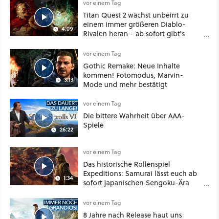
vor einem Tag
Titan Quest 2 wächst unbeirrt zu
einem immer größeren Diablo-
4:09
Rivalen heran - ab sofort gibt's
sogar eine richtige Beschwörer-
Klasse
vor einem Tag
Gothic Remake: Neue Inhalte
kommen! Fotomodus, Marvin-
3:13
Mode und mehr bestätigt
vor einem Tag
Die bittere Wahrheit über AAA-
Spiele
26:22
vor einem Tag
Das historische Rollenspiel
Expeditions: Samurai lässt euch ab
1:34
sofort japanischen Sengoku-Ära
aufmischen - wahlweise mit Gewalt
oder Diplomatie
vor einem Tag
8 Jahre nach Release haut uns