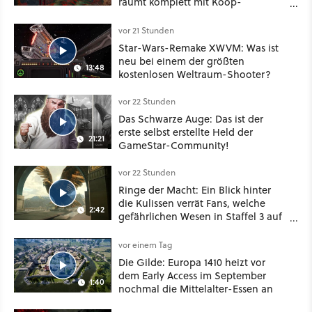
räumt komplett mit Koop-
Konventionen auf
vor 21 Stunden
Star-Wars-Remake XWVM: Was ist
neu bei einem der größten
13:48
kostenlosen Weltraum-Shooter?
vor 22 Stunden
Das Schwarze Auge: Das ist der
erste selbst erstellte Held der
21:21
GameStar-Community!
vor 22 Stunden
Ringe der Macht: Ein Blick hinter
die Kulissen verrät Fans, welche
2:42
gefährlichen Wesen in Staffel 3 auf
sie warten
vor einem Tag
Die Gilde: Europa 1410 heizt vor
dem Early Access im September
1:40
nochmal die Mittelalter-Essen an