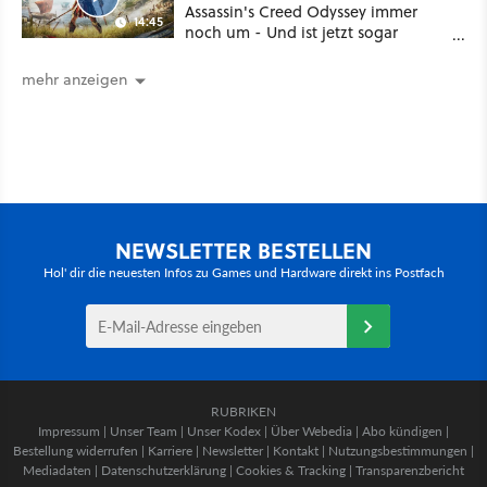
Assassin's Creed Odyssey immer
14:45
noch um - Und ist jetzt sogar
besser!
mehr anzeigen
NEWSLETTER BESTELLEN
Hol' dir die neuesten Infos zu Games und Hardware direkt ins Postfach
RUBRIKEN
Impressum
|
Unser Team
|
Unser Kodex
|
Über Webedia
|
Abo kündigen
|
Bestellung widerrufen
|
Karriere
|
Newsletter
|
Kontakt
|
Nutzungsbestimmungen
|
Mediadaten
|
Datenschutzerklärung
|
Cookies & Tracking
|
Transparenzbericht