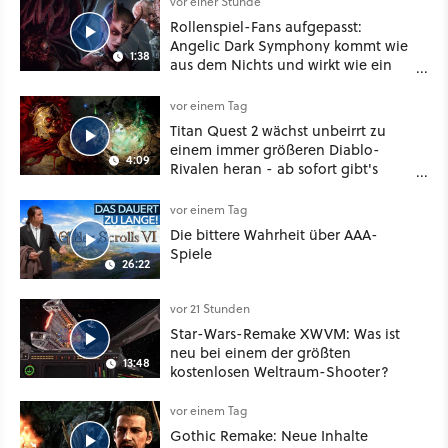
vor einer Stunde
Rollenspiel-Fans aufgepasst:
Angelic Dark Symphony kommt wie
1:38
aus dem Nichts und wirkt wie ein
Mix aus Baldur's Gate 3, XCOM und
Mass Effect
vor einem Tag
Titan Quest 2 wächst unbeirrt zu
einem immer größeren Diablo-
4:09
Rivalen heran - ab sofort gibt's
sogar eine richtige Beschwörer-
Klasse
vor einem Tag
Die bittere Wahrheit über AAA-
Spiele
26:22
vor 21 Stunden
Star-Wars-Remake XWVM: Was ist
neu bei einem der größten
13:48
kostenlosen Weltraum-Shooter?
vor einem Tag
Gothic Remake: Neue Inhalte