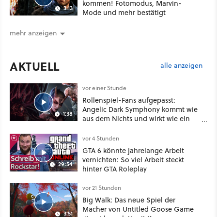
kommen! Fotomodus, Marvin-
3:13
Mode und mehr bestätigt
mehr anzeigen
AKTUELL
alle anzeigen
vor einer Stunde
Rollenspiel-Fans aufgepasst:
Angelic Dark Symphony kommt wie
1:38
aus dem Nichts und wirkt wie ein
Mix aus Baldur's Gate 3, XCOM und
Mass Effect
vor 4 Stunden
GTA 6 könnte jahrelange Arbeit
vernichten: So viel Arbeit steckt
29:54
hinter GTA Roleplay
vor 21 Stunden
Big Walk: Das neue Spiel der
Macher von Untitled Goose Game
3:51