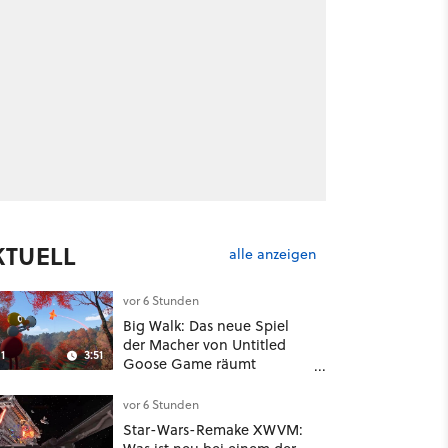
KTUELL
alle anzeigen
vor 6 Stunden
Big Walk: Das neue Spiel
der Macher von Untitled
1
3:51
Goose Game räumt
komplett mit Koop-
Konventionen auf
vor 6 Stunden
Star-Wars-Remake XWVM: