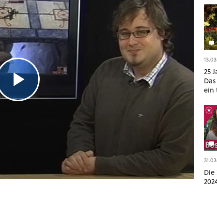
13.03
25 J
Das
ein
geop
Gam
31.03
Die 
202