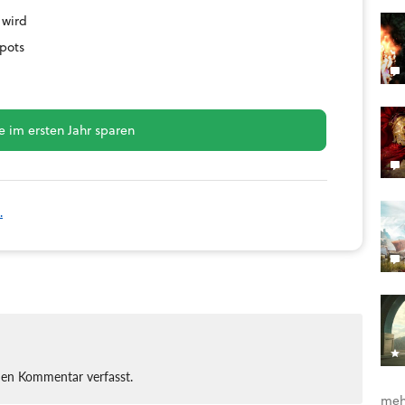
 wird
pots
 im ersten Jahr sparen
.
nen Kommentar verfasst.
meh