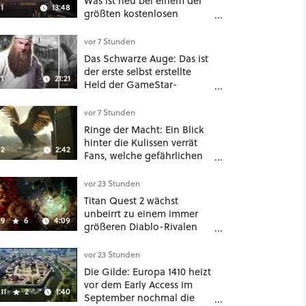
Was ist neu bei einem der
1
13:48
größten kostenlosen
Weltraum-Shooter?
vor 7 Stunden
Das Schwarze Auge: Das ist
der erste selbst erstellte
1
21:21
Held der GameStar-
Community!
vor 7 Stunden
Ringe der Macht: Ein Blick
hinter die Kulissen verrät
2
2:42
Fans, welche gefährlichen
Wesen in Staffel 3 auf sie
warten
vor 23 Stunden
Titan Quest 2 wächst
unbeirrt zu einem immer
9
6
4:09
größeren Diablo-Rivalen
heran - ab sofort gibt's
sogar eine richtige
vor 23 Stunden
Beschwörer-Klasse
Die Gilde: Europa 1410 heizt
vor dem Early Access im
11
2
1:40
September nochmal die