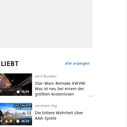
LIEBT
alle anzeigen
vor 6 Stunden
Star-Wars-Remake XWVM:
Was ist neu bei einem der
1
13:48
größten kostenlosen
Weltraum-Shooter?
vor einem Tag
Die bittere Wahrheit über
AAA-Spiele
8
8
26:22