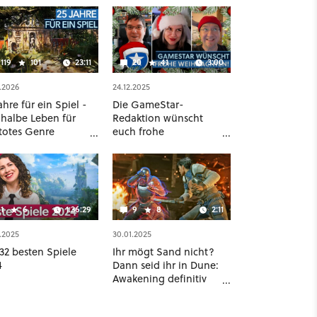
119
101
23:11
20
41
3:00
.2026
24.12.2025
ahre für ein Spiel -
Die GameStar-
 halbe Leben für
Redaktion wünscht
 totes Genre
euch frohe
fert [Best of
Weihnachten!
eStar]
1
6
1:36:29
9
8
2:11
.2025
30.01.2025
32 besten Spiele
Ihr mögt Sand nicht?
4
Dann seid ihr in Dune:
Awakening definitiv
falsch