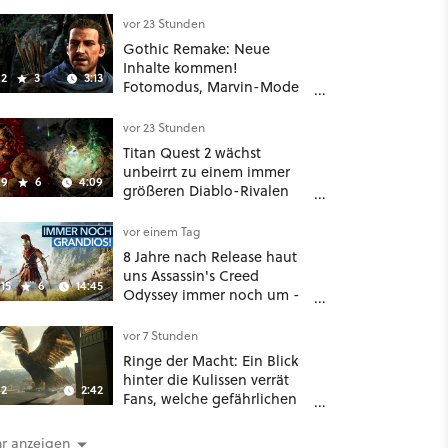
vor 23 Stunden
Gothic Remake: Neue
Inhalte kommen!
2
3
3:13
Fotomodus, Marvin-Mode
und mehr bestätigt
vor 23 Stunden
Titan Quest 2 wächst
unbeirrt zu einem immer
9
6
4:09
größeren Diablo-Rivalen
heran - ab sofort gibt's
sogar eine richtige
vor einem Tag
Beschwörer-Klasse
8 Jahre nach Release haut
uns Assassin's Creed
15
6
14:45
Odyssey immer noch um -
Und ist jetzt sogar besser!
vor 7 Stunden
Ringe der Macht: Ein Blick
hinter die Kulissen verrät
2
2:42
Fans, welche gefährlichen
Wesen in Staffel 3 auf sie
warten
r anzeigen