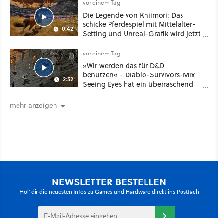
vor einem Tag
Die Legende von Khiimori: Das
schicke Pferdespiel mit Mittelalter-
0:42
Setting und Unreal-Grafik wird jetzt
noch größer und gefährlicher
vor einem Tag
»Wir werden das für D&D
benutzen« - Diablo-Survivors-Mix
2:52
Seeing Eyes hat ein überraschend
nützliches Map-Tool
mehr anzeigen
NEWSLETTER BESTELLEN
Hol' dir die neuesten Infos zu Games und Hardware direkt ins Postfach