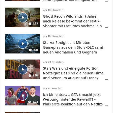
aufmischen - wahlweise mit Gewalt
oder Diplomatie
vor 18 Stunden
Ghost Recon Wildlands: 9 Jahre
nach Release bekommt der Taktik-
1:33
Shooter mit Last Rites nochmal ein
dickes Update
vor 18 Stunden
Stalker 2 zeigt acht Minuten
Gameplay aus dem Story-DLC samt
8:11
neuen Anomalien und Gegnern
vor 23 Stunden
Stars Wars und eine gute Portion
Nostalgie: Das sind die neuen Filme
1:38
und Serien im August auf Disney
Plus
vor einem Tag
Ich bin entsetzt: GTA 6 macht jetzt
Werbung hinter der Paywall?! -
2:22
Phils erste Reaktion auf den Netflix-
Deal