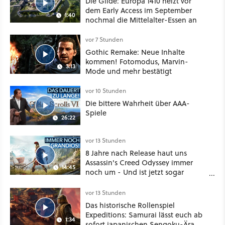
Die Gilde: Europa 1410 heizt vor
dem Early Access im September
1:40
nochmal die Mittelalter-Essen an
vor 7 Stunden
Gothic Remake: Neue Inhalte
kommen! Fotomodus, Marvin-
3:13
Mode und mehr bestätigt
vor 10 Stunden
Die bittere Wahrheit über AAA-
Spiele
26:22
vor 13 Stunden
8 Jahre nach Release haut uns
Assassin's Creed Odyssey immer
14:45
noch um - Und ist jetzt sogar
besser!
vor 13 Stunden
Das historische Rollenspiel
Expeditions: Samurai lässt euch ab
1:34
sofort japanischen Sengoku-Ära