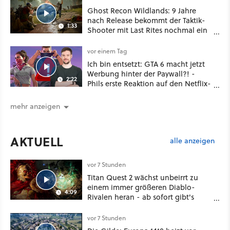
Ghost Recon Wildlands: 9 Jahre
nach Release bekommt der Taktik-
1:33
Shooter mit Last Rites nochmal ein
dickes Update
vor einem Tag
Ich bin entsetzt: GTA 6 macht jetzt
Werbung hinter der Paywall?! -
2:22
Phils erste Reaktion auf den Netflix-
Deal
mehr anzeigen
AKTUELL
alle anzeigen
vor 7 Stunden
Titan Quest 2 wächst unbeirrt zu
einem immer größeren Diablo-
4:09
Rivalen heran - ab sofort gibt's
sogar eine richtige Beschwörer-
Klasse
vor 7 Stunden