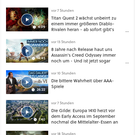
vor 7 Stunden
Titan Quest 2 wächst unbeirrt zu
einem immer größeren Diablo-
4:09
Rivalen heran - ab sofort gibt's
sogar eine richtige Beschwörer-
Klasse
vor 13 Stunden
8 Jahre nach Release haut uns
Assassin's Creed Odyssey immer
14:45
noch um - Und ist jetzt sogar
besser!
vor 10 Stunden
Die bittere Wahrheit über AAA-
Spiele
26:22
vor 7 Stunden
Die Gilde: Europa 1410 heizt vor
dem Early Access im September
1:40
nochmal die Mittelalter-Essen an
vor 18 Stunden